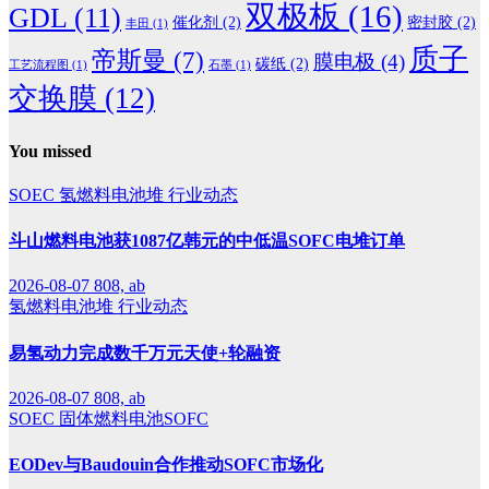
双极板
(16)
GDL
(11)
催化剂
(2)
密封胶
(2)
丰田
(1)
质子
帝斯曼
(7)
膜电极
(4)
碳纸
(2)
工艺流程图
(1)
石墨
(1)
交换膜
(12)
You missed
SOEC
氢燃料电池堆
行业动态
斗山燃料电池获1087亿韩元的中低温SOFC电堆订单
2026-08-07
808, ab
氢燃料电池堆
行业动态
易氢动力完成数千万元天使+轮融资
2026-08-07
808, ab
SOEC
固体燃料电池SOFC
EODev与Baudouin合作推动SOFC市场化