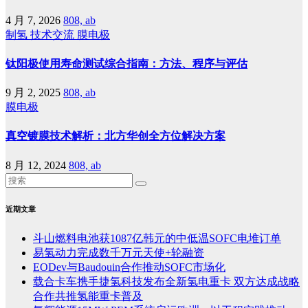
4 月 7, 2026
808, ab
制氢
技术交流
膜电极
钛阳极使用寿命测试综合指南：方法、程序与评估
9 月 2, 2025
808, ab
膜电极
真空镀膜技术解析：北方华创全方位解决方案
8 月 12, 2024
808, ab
近期文章
斗山燃料电池获1087亿韩元的中低温SOFC电堆订单
易氢动力完成数千万元天使+轮融资
EODev与Baudouin合作推动SOFC市场化
载合卡车携手捷氢科技发布全新氢电重卡 双方达成战略
合作共推氢能重卡普及