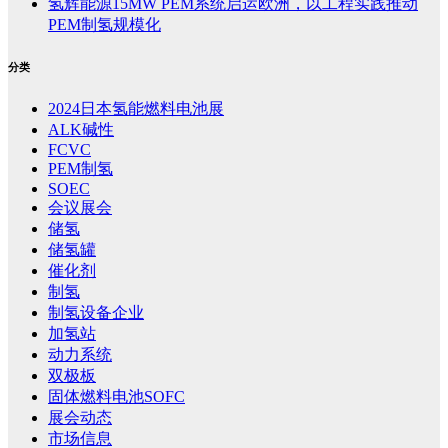
氢辉能源15MW PEM系统启运欧洲，以工程实践推动
PEM制氢规模化
分类
2024日本氢能燃料电池展
ALK碱性
FCVC
PEM制氢
SOEC
会议展会
储氢
储氢罐
催化剂
制氢
制氢设备企业
加氢站
动力系统
双极板
固体燃料电池SOFC
展会动态
市场信息