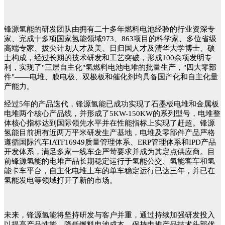
锋源氢能的研发团队由拥有二十多年燃料电池经验的行业资深专
家、完成十多项国家氢能领域973、863项目的科学家、多位省级
高端专家、拔尖计划人才及美、日归国人才及清华大学博士、硕
士构成，经过长期的技术研发和工艺突破，形成100余项发明专
利，实现了"三层自主化"氢燃料电池电堆的批量生产，"四大零部
件"——电堆、膜电极、双极板和催化剂均具备国产化和自主化量
产能力。
经过
5
年的产品迭代，锋源氢能已成功实现了石墨板电堆和金属板
电堆两个核心产品线，并形成了5KW-150KW的系列型号，电堆整
体核心指标达到国际领先水平并在性能指标上实现了赶超。锋源
氢能目前拥有近两万平米研发生产基地，电堆及零部件产品严格
遵循国际汽车IATF16949质量管理体系、ERP管理体系和IPD产品
开发体系，满足多家一线车企严苛要求并成为其定点供应商。目
前锋源氢能的电堆产品长期稳定运行于氢能公交、氢能客车和氢
能卡车平台，自主化电堆上车的单车稳定运行已达三年，并已在
氢能发电等领域打开了新的市场。
未来，锋源氢能将坚持研发与客户并重，通过持续加强研发投入
以提高产品性能、降低燃料电池成本，保持电堆产品技术头部优