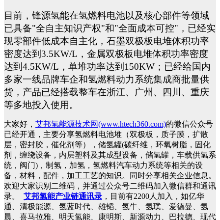
目前，锋源氢能在氢燃料电池以及核心部件等领域
已具备"全自主知识产权"和"全面成本可控"，已经实
现零部件低成本自主化，石墨双极板电堆体积功率
密度达到3.5KW/L，金属双极板电堆体积功率密度
达到4.5KW/L，单堆功率达到150KW；已经给国内
多家一线品牌车企和氢燃料动力系统集成商批量供
货，产品已经搭载整车在浙江、广州、四川、重庆
等多地投入使用。
大家好，
艾邦氢能源技术网(www.htech360.com)
的微信公众号
已经开通，主要分享氢燃料电池堆（双极板，质子膜，扩散
层，密封胶，催化剂等），储氢罐(碳纤维，环氧树脂，固化
剂，缠绕设备，内层塑料及其成型设备，储氢罐，车载供氢系
统，阀门)，制氢，加氢，氢燃料汽车动力系统等相关的设
备，材料，配件，加工工艺的知识。同时分享相关企业信息。
欢迎大家识别二维码，并通过公众号二维码加入微信群和通讯
录。
艾邦氢能产业链通讯录
，目前有2200人加入，如亿华
通、清极能源、氢蓝时代、雄韬、氢牛、氢璞、爱德曼、氢
晨、喜马拉雅、明天氢能、康明斯、新源动力、巴拉德、现代