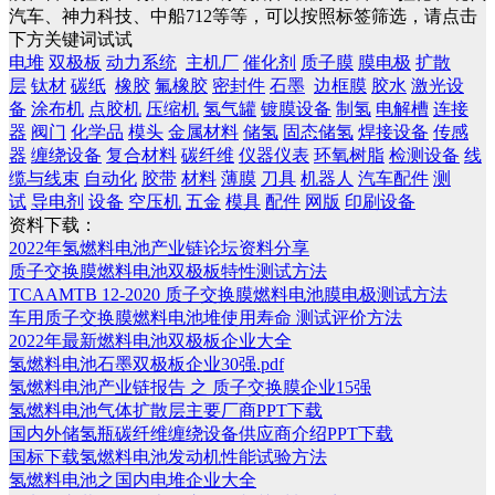
汽车、神力科技、中船712等等，可以按照标签筛选，请点击
下方关键词试试
电堆
双极板
动力系统
主机厂
催化剂
质子膜
膜电极
扩散
层
钛材
碳纸
橡胶
氟橡胶
密封件
石墨
边框膜
胶水
激光设
备
涂布机
点胶机
压缩机
氢气罐
镀膜设备
制氢
电解槽
连接
器
阀门
化学品
模头
金属材料
储氢
固态储氢
焊接设备
传感
器
缠绕设备
复合材料
碳纤维
仪器仪表
环氧树脂
检测设备
线
缆与线束
自动化
胶带
材料
薄膜
刀具
机器人
汽车配件
测
试
导电剂
设备
空压机
五金
模具
配件
网版
印刷设备
资料下载：
2022年氢燃料电池产业链论坛资料分享
质子交换膜燃料电池双极板特性测试方法
TCAAMTB 12-2020 质子交换膜燃料电池膜电极测试方法
车用质子交换膜燃料电池堆使用寿命 测试评价方法
2022年最新燃料电池双极板企业大全
氢燃料电池石墨双极板企业30强.pdf
氢燃料电池产业链报告 之 质子交换膜企业15强
氢燃料电池气体扩散层主要厂商PPT下载
国内外储氢瓶碳纤维缠绕设备供应商介绍PPT下载
国标下载氢燃料电池发动机性能试验方法
氢燃料电池之国内电堆企业大全