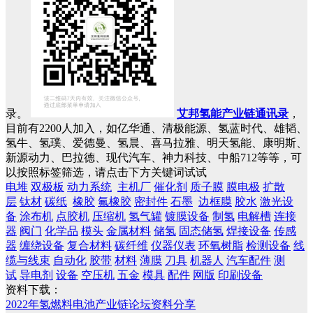
录。
艾邦氢能产业链通讯录
，
目前有2200人加入，如亿华通、清极能源、氢蓝时代、雄韬、
氢牛、氢璞、爱德曼、氢晨、喜马拉雅、明天氢能、康明斯、
新源动力、巴拉德、现代汽车、神力科技、中船712等等，可
以按照标签筛选，请点击下方关键词试试
电堆
双极板
动力系统
主机厂
催化剂
质子膜
膜电极
扩散
层
钛材
碳纸
橡胶
氟橡胶
密封件
石墨
边框膜
胶水
激光设
备
涂布机
点胶机
压缩机
氢气罐
镀膜设备
制氢
电解槽
连接
器
阀门
化学品
模头
金属材料
储氢
固态储氢
焊接设备
传感
器
缠绕设备
复合材料
碳纤维
仪器仪表
环氧树脂
检测设备
线
缆与线束
自动化
胶带
材料
薄膜
刀具
机器人
汽车配件
测
试
导电剂
设备
空压机
五金
模具
配件
网版
印刷设备
资料下载：
2022年氢燃料电池产业链论坛资料分享