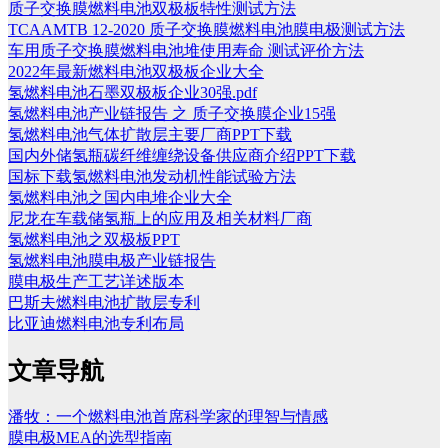
质子交换膜燃料电池双极板特性测试方法
TCAAMTB 12-2020 质子交换膜燃料电池膜电极测试方法
车用质子交换膜燃料电池堆使用寿命 测试评价方法
2022年最新燃料电池双极板企业大全
氢燃料电池石墨双极板企业30强.pdf
氢燃料电池产业链报告 之 质子交换膜企业15强
氢燃料电池气体扩散层主要厂商PPT下载
国内外储氢瓶碳纤维缠绕设备供应商介绍PPT下载
国标下载氢燃料电池发动机性能试验方法
氢燃料电池之国内电堆企业大全
尼龙在车载储氢瓶上的应用及相关材料厂商
氢燃料电池之双极板PPT
氢燃料电池膜电极产业链报告
膜电极生产工艺详述版本
巴斯夫燃料电池扩散层专利
比亚迪燃料电池专利布局
文章导航
潘牧：一个燃料电池首席科学家的理智与情感
膜电极MEA的选型指南