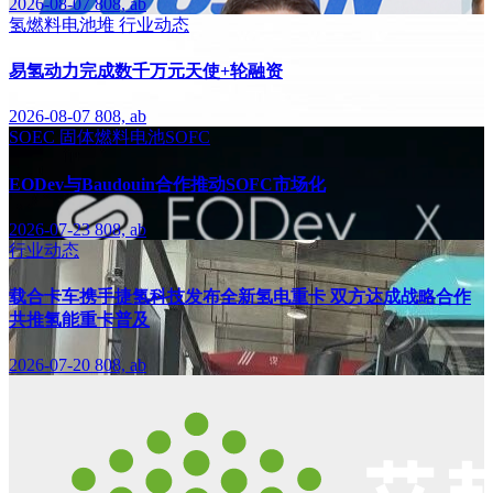
2026-08-07
808, ab
氢燃料电池堆
行业动态
易氢动力完成数千万元天使+轮融资
2026-08-07
808, ab
SOEC
固体燃料电池SOFC
EODev与Baudouin合作推动SOFC市场化
2026-07-23
808, ab
行业动态
载合卡车携手捷氢科技发布全新氢电重卡 双方达成战略合作
共推氢能重卡普及
2026-07-20
808, ab