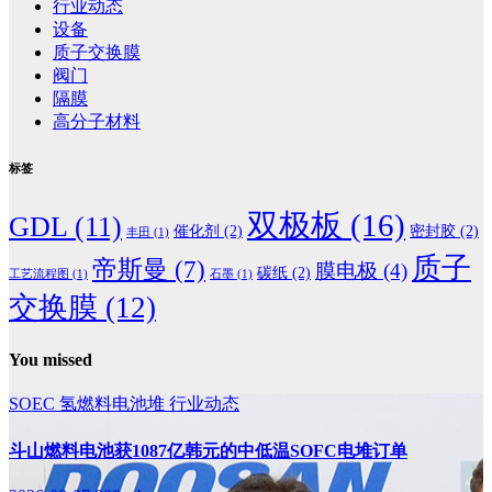
行业动态
设备
质子交换膜
阀门
隔膜
高分子材料
标签
双极板
(16)
GDL
(11)
催化剂
(2)
密封胶
(2)
丰田
(1)
质子
帝斯曼
(7)
膜电极
(4)
碳纸
(2)
工艺流程图
(1)
石墨
(1)
交换膜
(12)
You missed
SOEC
氢燃料电池堆
行业动态
斗山燃料电池获1087亿韩元的中低温SOFC电堆订单