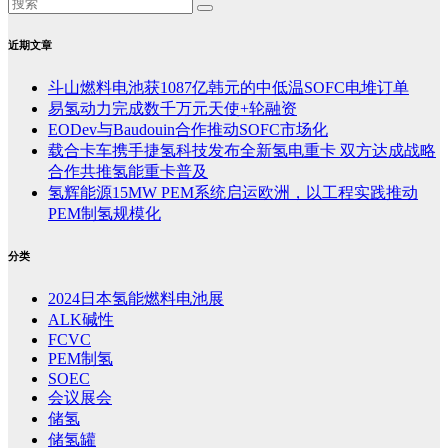
近期文章
斗山燃料电池获1087亿韩元的中低温SOFC电堆订单
易氢动力完成数千万元天使+轮融资
EODev与Baudouin合作推动SOFC市场化
载合卡车携手捷氢科技发布全新氢电重卡 双方达成战略
合作共推氢能重卡普及
氢辉能源15MW PEM系统启运欧洲，以工程实践推动
PEM制氢规模化
分类
2024日本氢能燃料电池展
ALK碱性
FCVC
PEM制氢
SOEC
会议展会
储氢
储氢罐