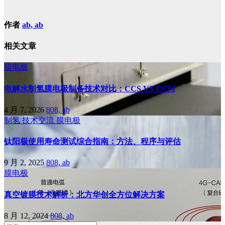
作者
ab, ab
相关文章
膜电极
电解水制氢膜电极制备技术对比：CCS VS CCM
4 月 7, 2026
808, ab
制氢
技术交流
膜电极
钛阳极使用寿命测试综合指南：方法、程序与评估
9 月 2, 2025
808, ab
膜电极
真空镀膜技术解析：北方华创全方位解决方案
8 月 12, 2024
808, ab