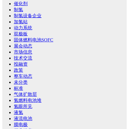
催化剂
制氢
制氢设备企业
加氢站
动力系统
双极板
固体燃料电池SOFC
展会动态
市场信息
技术交流
投融资
政策
整车动态
未分类
标准
气体扩散层
氢燃料电池堆
氢眼所见
液氢
液流电池
膜电极