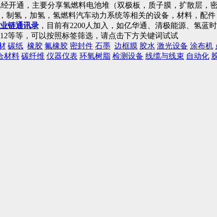
已经开通，主要分享氢燃料电池堆（双极板，质子膜，扩散层，密
)，制氢，加氢，氢燃料汽车动力系统等相关的设备，材料，配
业链通讯录
，目前有2200人加入，如亿华通、清极能源、氢
12等等，可以按照标签筛选，请点击下方关键词试试
材
碳纸
橡胶
氟橡胶
密封件
石墨
边框膜
胶水
激光设备
涂布机
合材料
碳纤维
仪器仪表
环氧树脂
检测设备
线缆与线束
自动化