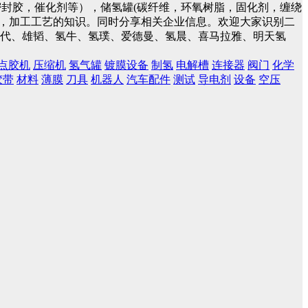
封胶，催化剂等），储氢罐(碳纤维，环氧树脂，固化剂，缠绕
件，加工工艺的知识。同时分享相关企业信息。欢迎大家识别二
蓝时代、雄韬、氢牛、氢璞、爱德曼、氢晨、喜马拉雅、明天氢
点胶机
压缩机
氢气罐
镀膜设备
制氢
电解槽
连接器
阀门
化学
胶带
材料
薄膜
刀具
机器人
汽车配件
测试
导电剂
设备
空压