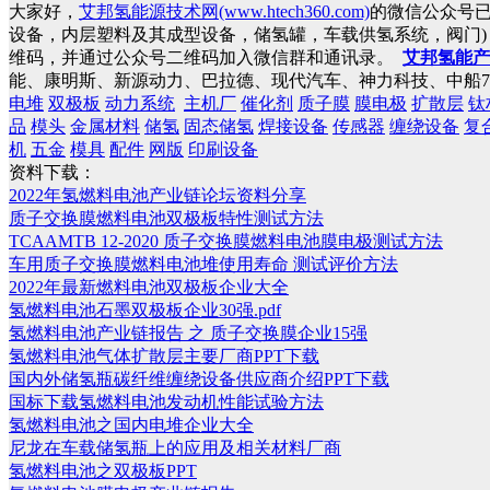
大家好，
艾邦氢能源技术网(www.htech360.com)
的微信公众号
设备，内层塑料及其成型设备，储氢罐，车载供氢系统，阀门
维码，并通过公众号二维码加入微信群和通讯录。
艾邦氢能产
能、康明斯、新源动力、巴拉德、现代汽车、神力科技、中船7
电堆
双极板
动力系统
主机厂
催化剂
质子膜
膜电极
扩散层
钛
品
模头
金属材料
储氢
固态储氢
焊接设备
传感器
缠绕设备
复
机
五金
模具
配件
网版
印刷设备
资料下载：
2022年氢燃料电池产业链论坛资料分享
质子交换膜燃料电池双极板特性测试方法
TCAAMTB 12-2020 质子交换膜燃料电池膜电极测试方法
车用质子交换膜燃料电池堆使用寿命 测试评价方法
2022年最新燃料电池双极板企业大全
氢燃料电池石墨双极板企业30强.pdf
氢燃料电池产业链报告 之 质子交换膜企业15强
氢燃料电池气体扩散层主要厂商PPT下载
国内外储氢瓶碳纤维缠绕设备供应商介绍PPT下载
国标下载氢燃料电池发动机性能试验方法
氢燃料电池之国内电堆企业大全
尼龙在车载储氢瓶上的应用及相关材料厂商
氢燃料电池之双极板PPT