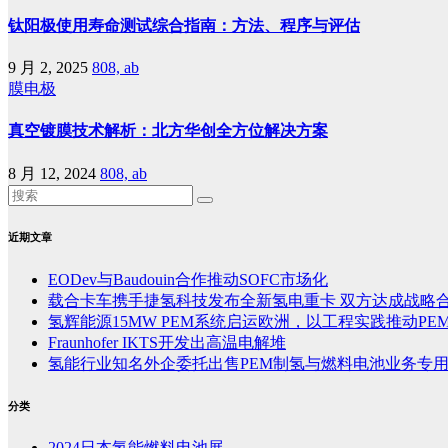
钛阳极使用寿命测试综合指南：方法、程序与评估
9 月 2, 2025
808, ab
膜电极
真空镀膜技术解析：北方华创全方位解决方案
8 月 12, 2024
808, ab
近期文章
EODev与Baudouin合作推动SOFC市场化
载合卡车携手捷氢科技发布全新氢电重卡 双方达成战略
氢辉能源15MW PEM系统启运欧洲，以工程实践推动PE
Fraunhofer IKTS开发出高温电解堆
氢能行业知名外企委托出售PEM制氢与燃料电池业务专
分类
2024日本氢能燃料电池展