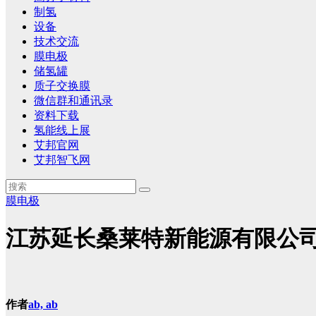
制氢
设备
技术交流
膜电极
储氢罐
质子交换膜
微信群和通讯录
资料下载
氢能线上展
艾邦官网
艾邦智飞网
膜电极
江苏延长桑莱特新能源有限公司
作者
ab, ab