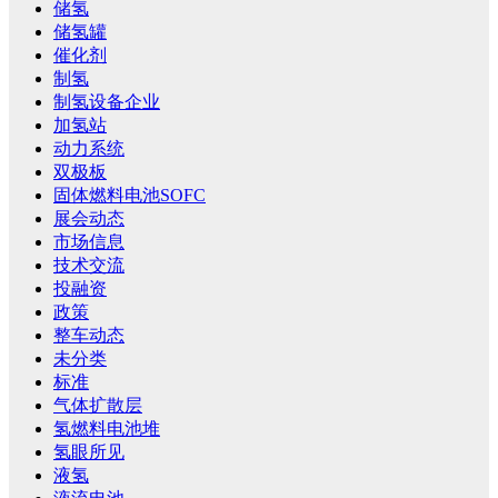
储氢
储氢罐
催化剂
制氢
制氢设备企业
加氢站
动力系统
双极板
固体燃料电池SOFC
展会动态
市场信息
技术交流
投融资
政策
整车动态
未分类
标准
气体扩散层
氢燃料电池堆
氢眼所见
液氢