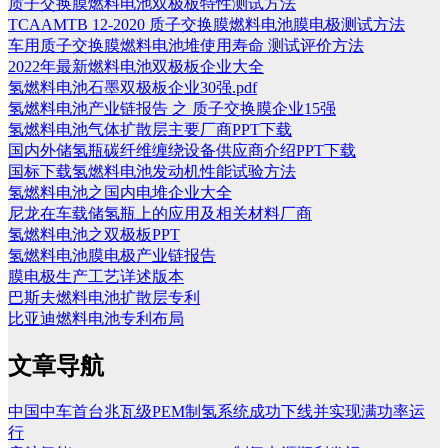
质子交换膜燃料电池双极板特性测试方法
TCAAMTB 12-2020 质子交换膜燃料电池膜电极测试方法
车用质子交换膜燃料电池堆使用寿命 测试评价方法
2022年最新燃料电池双极板企业大全
氢燃料电池石墨双极板企业30强.pdf
氢燃料电池产业链报告 之 质子交换膜企业15强
氢燃料电池气体扩散层主要厂商PPT下载
国内外储氢瓶碳纤维缠绕设备供应商介绍PPT下载
国标下载氢燃料电池发动机性能试验方法
氢燃料电池之国内电堆企业大全
尼龙在车载储氢瓶上的应用及相关材料厂商
氢燃料电池之双极板PPT
氢燃料电池膜电极产业链报告
膜电极生产工艺详述版本
巴斯夫燃料电池扩散层专利
比亚迪燃料电池专利布局
文章导航
中国中车首台兆瓦级PEM制氢系统成功下线并实现满功率运
行