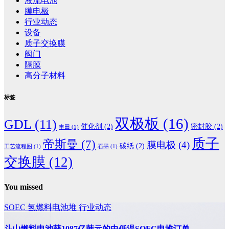
液流电池
膜电极
行业动态
设备
质子交换膜
阀门
隔膜
高分子材料
标签
双极板
(16)
GDL
(11)
催化剂
(2)
密封胶
(2)
丰田
(1)
质子
帝斯曼
(7)
膜电极
(4)
碳纸
(2)
工艺流程图
(1)
石墨
(1)
交换膜
(12)
You missed
SOEC
氢燃料电池堆
行业动态
斗山燃料电池获1087亿韩元的中低温SOFC电堆订单