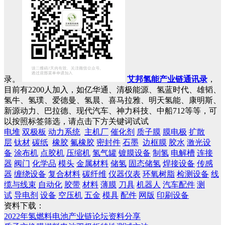
录。
艾邦氢能产业链通讯录
，
目前有2200人加入，如亿华通、清极能源、氢蓝时代、雄韬、
氢牛、氢璞、爱德曼、氢晨、喜马拉雅、明天氢能、康明斯、
新源动力、巴拉德、现代汽车、神力科技、中船712等等，可
以按照标签筛选，请点击下方关键词试试
电堆
双极板
动力系统
主机厂
催化剂
质子膜
膜电极
扩散
层
钛材
碳纸
橡胶
氟橡胶
密封件
石墨
边框膜
胶水
激光设
备
涂布机
点胶机
压缩机
氢气罐
镀膜设备
制氢
电解槽
连接
器
阀门
化学品
模头
金属材料
储氢
固态储氢
焊接设备
传感
器
缠绕设备
复合材料
碳纤维
仪器仪表
环氧树脂
检测设备
线
缆与线束
自动化
胶带
材料
薄膜
刀具
机器人
汽车配件
测
试
导电剂
设备
空压机
五金
模具
配件
网版
印刷设备
资料下载：
2022年氢燃料电池产业链论坛资料分享