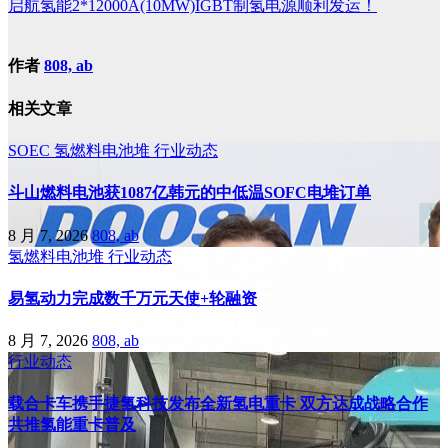
启航氢能2*12000A(10MW)IGBT制氢电源顺利发运！
作者
808, ab
相关文章
SOEC
氢燃料电池堆
行业动态
斗山燃料电池获1087亿韩元的中低温SOFC电堆订单
8 月 7, 2026
808, ab
氢燃料电池堆
行业动态
易氢动力完成数千万元天使+轮融资
8 月 7, 2026
808, ab
行业动态
载合卡车携手捷氢科技发布全新氢电重卡 双方达成战略合作
共推氢能重卡普及