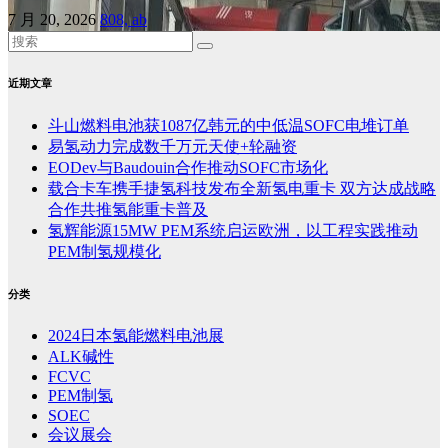
7 月 20, 2026
808, ab
近期文章
斗山燃料电池获1087亿韩元的中低温SOFC电堆订单
易氢动力完成数千万元天使+轮融资
EODev与Baudouin合作推动SOFC市场化
载合卡车携手捷氢科技发布全新氢电重卡 双方达成战略
合作共推氢能重卡普及
氢辉能源15MW PEM系统启运欧洲，以工程实践推动
PEM制氢规模化
分类
2024日本氢能燃料电池展
ALK碱性
FCVC
PEM制氢
SOEC
会议展会