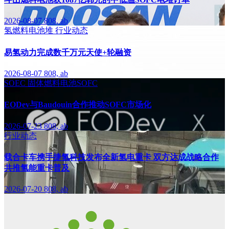
2026-08-07
808, ab
氢燃料电池堆
行业动态
易氢动力完成数千万元天使+轮融资
2026-08-07
808, ab
SOEC
固体燃料电池SOFC
EODev与Baudouin合作推动SOFC市场化
2026-07-23
808, ab
行业动态
载合卡车携手捷氢科技发布全新氢电重卡 双方达成战略合作
共推氢能重卡普及
2026-07-20
808, ab