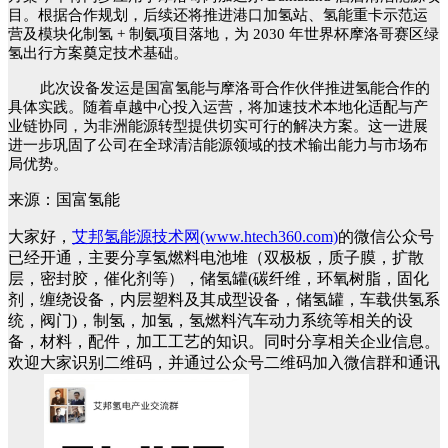
目。根据合作规划，后续还将推进港口加氢站、氢能重卡示范运
营及模块化制氢 + 制氨项目落地，为 2030 年世界杯摩洛哥赛区绿
氢出行方案奠定技术基础。
此次设备发运是国富氢能与摩洛哥合作伙伴推进氢能合作的
具体实践
。随着卓越中心投入运营，将加速技术本地化适配与产
业链协同，为
非洲能源转型提供切实可行的解决方案。这一进展
进一步巩固了公司在全球清洁能源领域的技术输出能力与市场布
局优势。
来源：国富氢能
大家好，
艾邦氢能源技术网(www.htech360.com)
的微信公众号
已经开通，主要分享氢燃料电池堆（双极板，质子膜，扩散
层，密封胶，催化剂等），储氢罐(碳纤维，环氧树脂，固化
剂，缠绕设备，内层塑料及其成型设备，储氢罐，车载供氢系
统，阀门)，制氢，加氢，氢燃料汽车动力系统等相关的设
备，材料，配件，加工工艺的知识。同时分享相关企业信息。
欢迎大家识别二维码，并通过公众号二维码加入微信群和通讯