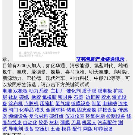
录。
艾邦氢能产业链通讯录
，
目前有2200人加入，如亿华通、清极能源、氢蓝时代、雄韬、
氢牛、氢璞、爱德曼、氢晨、喜马拉雅、明天氢能、康明斯、
新源动力、巴拉德、现代汽车、神力科技、中船712等等，可
以按照标签筛选，请点击下方关键词试试
电堆
双极板
动力系统
主机厂
催化剂
质子膜
膜电极
扩散
层
钛材
碳纸
橡胶
氟橡胶
密封件
石墨
边框膜
胶水
激光设
备
涂布机
点胶机
压缩机
氢气罐
镀膜设备
制氢
电解槽
连接
器
阀门
化学品
模头
金属材料
储氢
固态储氢
焊接设备
传感
器
缠绕设备
复合材料
碳纤维
仪器仪表
环氧树脂
检测设备
线
缆与线束
自动化
胶带
材料
薄膜
刀具
机器人
汽车配件
测
试
导电剂
设备
空压机
五金
模具
配件
网版
印刷设备