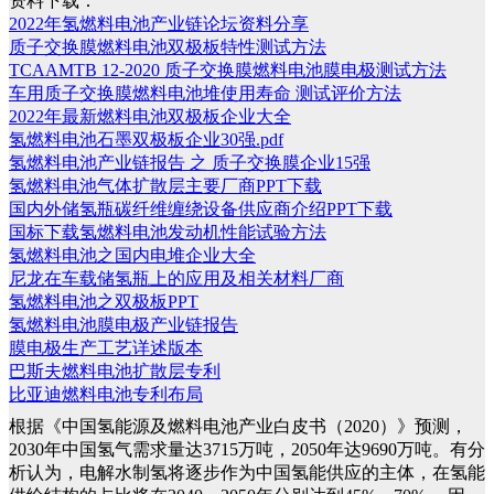
资料下载：
2022年氢燃料电池产业链论坛资料分享
质子交换膜燃料电池双极板特性测试方法
TCAAMTB 12-2020 质子交换膜燃料电池膜电极测试方法
车用质子交换膜燃料电池堆使用寿命 测试评价方法
2022年最新燃料电池双极板企业大全
氢燃料电池石墨双极板企业30强.pdf
氢燃料电池产业链报告 之 质子交换膜企业15强
氢燃料电池气体扩散层主要厂商PPT下载
国内外储氢瓶碳纤维缠绕设备供应商介绍PPT下载
国标下载氢燃料电池发动机性能试验方法
氢燃料电池之国内电堆企业大全
尼龙在车载储氢瓶上的应用及相关材料厂商
氢燃料电池之双极板PPT
氢燃料电池膜电极产业链报告
膜电极生产工艺详述版本
巴斯夫燃料电池扩散层专利
比亚迪燃料电池专利布局
根据《中国氢能源及燃料电池产业白皮书（2020）》预测，
2030年中国氢气需求量达3715万吨，2050年达9690万吨。有分
析认为，电解水制氢将逐步作为中国氢能供应的主体，在氢能