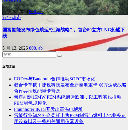
7 月 20, 2026
808, ab
行业动态
国富氢能发布绿色航运“江海战略”， 首台80立方LNG船罐下
线
5 月 13, 2026
808, ab
近期文章
EODev与Baudouin合作推动SOFC市场化
载合卡车携手捷氢科技发布全新氢电重卡 双方达成战略
合作共推氢能重卡普及
氢辉能源15MW PEM系统启运欧洲，以工程实践推动
PEM制氢规模化
Fraunhofer IKTS开发出高温电解堆
氢能行业知名外企委托出售PEM制氢与燃料电池业务专
用设备以及一些相关通用仪器设备