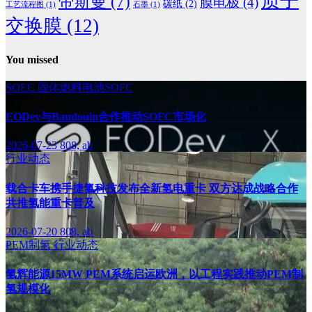
质子
帝斯曼
(7)
膜电极
(4)
碳纸
(2)
工艺流程图
(1)
石墨
(1)
交换膜
(12)
You missed
SOEC
固体燃料电池SOFC
EODev与Baudouin合作推动SOFC市场化
2026-07-23
808, ab
行业动态
载合卡车携手捷氢科技发布全新氢电重卡 双方达成战略合作
共推氢能重卡普及
2026-07-20
808, ab
PEM制氢
行业动态
氢辉能源15MW PEM系统启运欧洲，以工程实践推动PEM制
氢规模化