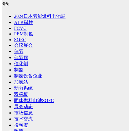
分类
2024日本氢能燃料电池展
ALK碱性
FCVC
PEM制氢
SOEC
会议展会
储氢
储氢罐
催化剂
制氢
制氢设备企业
加氢站
动力系统
双极板
固体燃料电池SOFC
展会动态
市场信息
技术交流
投融资