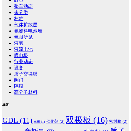
政策
整车动态
未分类
标准
气体扩散层
氢燃料电池堆
氢眼所见
液氢
液流电池
膜电极
行业动态
设备
质子交换膜
阀门
隔膜
高分子材料
标签
双极板
(16)
GDL
(11)
催化剂
(2)
密封胶
(2)
丰田
(1)