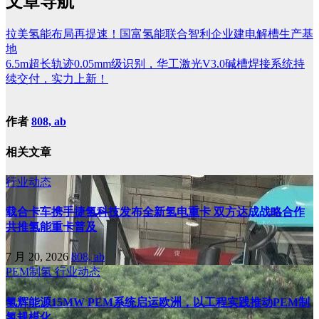
文章导航
拉美氢能布局再提速！国富氢能联合智利企业建电解槽生产基
地
6.5m超长轨迹0.05mm级识别，华工激光V3.0碱槽焊接系统持
续交付，实力上新！
作者
808, ab
相关文章
行业动态
载合卡车携手捷氢科技发布全新氢电重卡 双方达成战略合作
共推氢能重卡普及
7 月 20, 2026
808, ab
PEM制氢
行业动态
氢辉能源15MW PEM系统启运欧洲，以工程实践推动PEM制
氢规模化