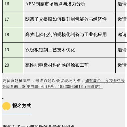
16
AEM
制氢市场痛点与潜力分析
邀请
17
阴离子交换膜如何提升制氢能效与经济性
邀请
18
高效电催化剂的规模化制备与工业化应用
邀请
19
双极板蚀刻工艺技术优化
邀请
20
高性能电极材料的狭缝涂布工艺
邀请
如有展台、入袋资料等
更多议题征集中，最终议题以会议现场为准；
赞助意向，欢迎与周小姐联系：18320865613（同微信）
报名方式
2
报名方式一：请加微信并发名片报名