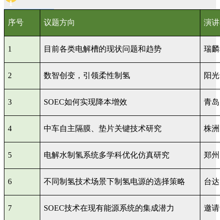
1
序号
议题方向
演讲
1
目前各类电解槽的现状问题和趋势
瑞麟
2
数智创变，引领柔性制氢
阳光
3
SOEC
如何实现降本增效
青岛
4
中车自主隔膜、垫片关键技术研究
株洲
5
电解水制氢系统多学科优化仿真研究
郑州
6
不同制氢技术场景下制氢电源的选择策略
台达
7
SOEC
技术在现有能源系统的集成潜力
邀请