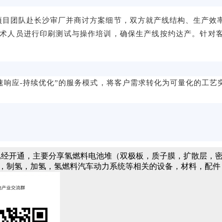
项目
团队赴
长沙审厂并商讨方案细
节，
双方就产线
结构、生产效
术人员进行印刷测试与
操作培训，确保生产线
按约
达产
。
针对
速响应
-
持续优化
”
的服务模式
，
将客户需求转化为可量化的工艺
已经开通，主要分享氢燃料电池堆（双极板，质子膜，扩散层，密
)，制氢，加氢，氢燃料汽车动力系统等相关的设备，材料，配