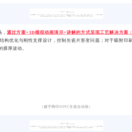
02 现场沟通与解决方案
场，
通过方案
+3D
模拟动画演示
+
讲解的方式呈现工艺解决方案
结构优化与刚性支撑设计，控制生瓷片形变
问题；对于
吸附印
的膜厚波动。
（建宇网印SOFC生瓷自动线）
03 深入合作与后续服务