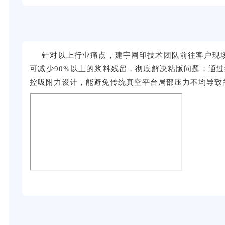
针对
以上
行业痛点，
建宇网印技术团队前往客户现
可减少
90%
以上的浆料残留，彻底解决粘
版
问题
；
通过
控吸附力设计，
能
避免传统真空平台局部压力不均导致