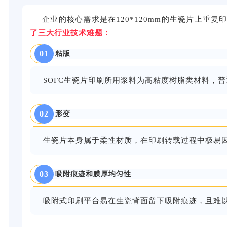
企业
的核心需求是
在
120*120mm
的
生瓷片
上重复
了
三大行业技术
难题
：
01
粘版
S
OFC
生瓷片印刷所用浆料为高粘度树脂类材料，
普
02
形变
生瓷片本身属于柔性材质，在印刷转载过程中极易
03
吸附痕迹和膜厚均匀性
吸附式印刷平台易在生瓷背面留下吸附痕迹，且难