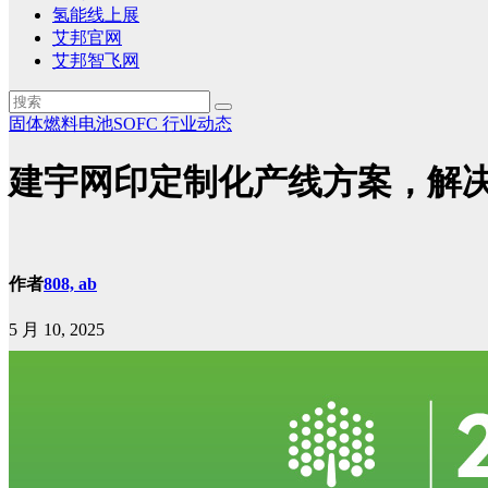
氢能线上展
艾邦官网
艾邦智飞网
固体燃料电池SOFC
行业动态
建宇网印定制化产线方案，解决
作者
808, ab
5 月 10, 2025