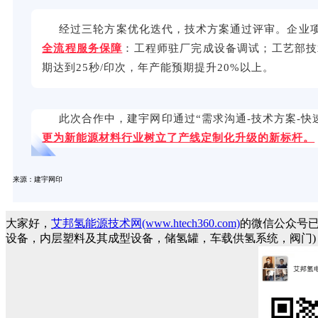
经过三轮方案优化迭代，技术方案
通过评审。
企业
全流程服务保障
：工程师驻厂完成设备调试
；
工艺部技
期
达到
25
秒
/
印次，年产能预期提升
20%
以上
。
此次合作中，
建宇网印通过
“
需求沟通
-
技术方案
-
快
更为新能源材料行业树立了产线定制化升级的新标杆。
来源：建宇网印
大家好，
艾邦氢能源技术网(www.htech360.com)
的微信公众号
设备，内层塑料及其成型设备，储氢罐，车载供氢系统，阀门