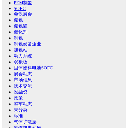
PEM制氢
SOEC
会议展会
储氢
储氢罐
催化剂
制氢
制氢设备企业
加氢站
动力系统
双极板
固体燃料电池SOFC
展会动态
市场信息
技术交流
投融资
政策
整车动态
未分类
标准
气体扩散层
氢燃料电池堆