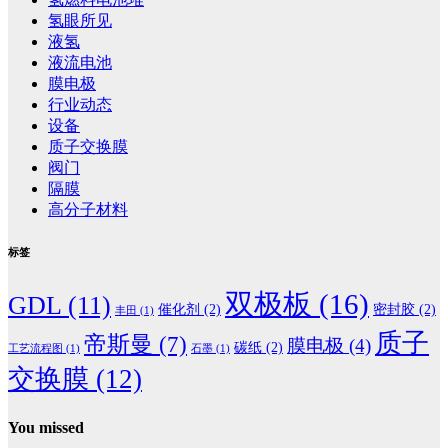
氢眼所见
液氢
液流电池
膜电极
行业动态
设备
质子交换膜
阀门
隔膜
高分子材料
标签
双极板
(16)
GDL
(11)
催化剂
(2)
密封胶
(2)
丰田
(1)
质子
帝斯曼
(7)
膜电极
(4)
碳纸
(2)
工艺流程图
(1)
石墨
(1)
交换膜
(12)
You missed