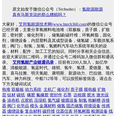
原文始发于微信公众号（Techsoho）：
氢能源能源
真有马斯克说的那么糟糕吗？
大家好，
艾邦氢能源技术网(www.htech360.com)
的微信公众号
已经开通，主要分享氢燃料电池堆（双极板，质子膜，扩散
层，密封胶，催化剂等），储氢罐(碳纤维，环氧树脂，固化
剂，缠绕设备，内层塑料及其成型设备，储氢罐，车载供氢系
统，阀门)，制氢，加氢，氢燃料汽车动力系统等相关的设
备，材料，配件，加工工艺的知识。同时分享相关企业信息。
欢迎大家识别二维码，并通过公众号二维码加入微信群和通讯
录。
艾邦氢能产业链通讯录
，目前有2200人加入，如亿华
通、清极能源、氢蓝时代、雄韬、氢牛、氢璞、爱德曼、氢
晨、喜马拉雅、明天氢能、康明斯、新源动力、巴拉德、现代
汽车、神力科技、中船712等等，可以按照标签筛选，请点击
下方关键词试试
电堆
双极板
动力系统
主机厂
催化剂
质子膜
膜电极
扩散
层
钛材
碳纸
橡胶
氟橡胶
密封件
石墨
边框膜
胶水
激光设
备
涂布机
点胶机
压缩机
氢气罐
镀膜设备
制氢
电解槽
连接
器
阀门
化学品
模头
金属材料
储氢
固态储氢
焊接设备
传感
器
缠绕设备
复合材料
碳纤维
仪器仪表
环氧树脂
检测设备
线