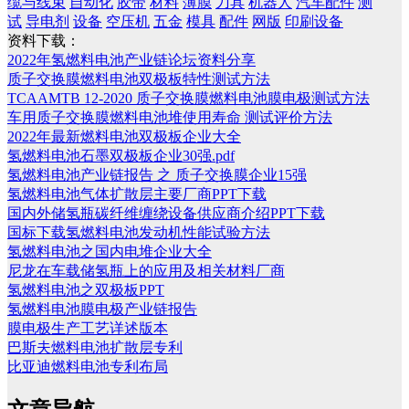
缆与线束
自动化
胶带
材料
薄膜
刀具
机器人
汽车配件
测
试
导电剂
设备
空压机
五金
模具
配件
网版
印刷设备
资料下载：
2022年氢燃料电池产业链论坛资料分享
质子交换膜燃料电池双极板特性测试方法
TCAAMTB 12-2020 质子交换膜燃料电池膜电极测试方法
车用质子交换膜燃料电池堆使用寿命 测试评价方法
2022年最新燃料电池双极板企业大全
氢燃料电池石墨双极板企业30强.pdf
氢燃料电池产业链报告 之 质子交换膜企业15强
氢燃料电池气体扩散层主要厂商PPT下载
国内外储氢瓶碳纤维缠绕设备供应商介绍PPT下载
国标下载氢燃料电池发动机性能试验方法
氢燃料电池之国内电堆企业大全
尼龙在车载储氢瓶上的应用及相关材料厂商
氢燃料电池之双极板PPT
氢燃料电池膜电极产业链报告
膜电极生产工艺详述版本
巴斯夫燃料电池扩散层专利
比亚迪燃料电池专利布局