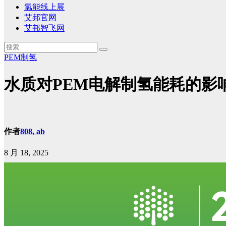
氢能线上展
艾邦官网
艾邦智飞网
PEM制氢
水质对PEM电解制氢能耗的影
作者
808, ab
8 月 18, 2025