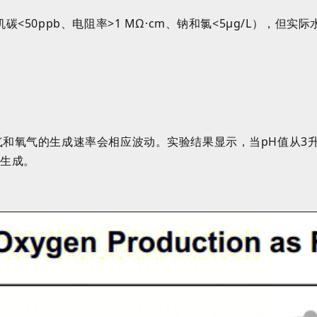
<50ppb、电阻率>1 MΩ·cm、钠和氯<5µg/L），但
气和氧气的生成速率会相应波动。实验结果显示，当pH值从3
气生成。