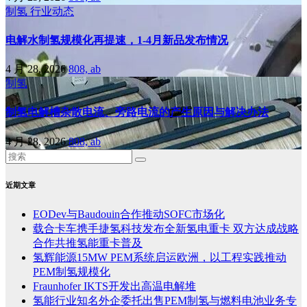
制氢
行业动态
电解水制氢规模化再提速，1-4月新品发布情况
4 月 28, 2026
808, ab
制氢
制氢电解槽杂散电流、旁路电流的产生原因与解决办法
4 月 28, 2026
808, ab
近期文章
EODev与Baudouin合作推动SOFC市场化
载合卡车携手捷氢科技发布全新氢电重卡 双方达成战略
合作共推氢能重卡普及
氢辉能源15MW PEM系统启运欧洲，以工程实践推动
PEM制氢规模化
Fraunhofer IKTS开发出高温电解堆
氢能行业知名外企委托出售PEM制氢与燃料电池业务专