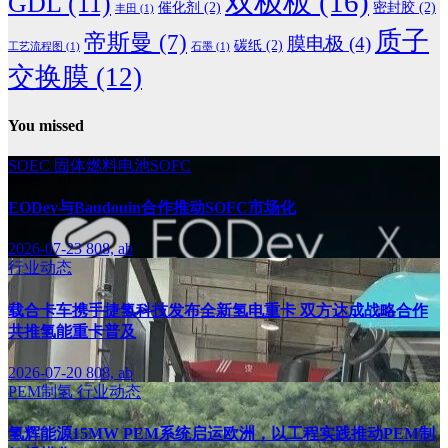
双极板
(16)
GDL
(11)
催化剂
(2)
密封胶
(2)
丰田
(1)
质子
帝斯曼
(7)
膜电极
(4)
碳纸
(2)
工艺流程图
(1)
石墨
(1)
交换膜
(12)
You missed
SOEC
固体燃料电池SOFC
EODev与Baudouin合作推动SOFC市场化
2026-07-23
808, ab
行业动态
载合卡车携手捷氢科技发布全新氢电重卡 双方达成战略合作
共推氢能重卡普及
2026-07-20
808, ab
PEM制氢
行业动态
氢辉能源15MW PEM系统启运欧洲，以工程实践推动PEM制