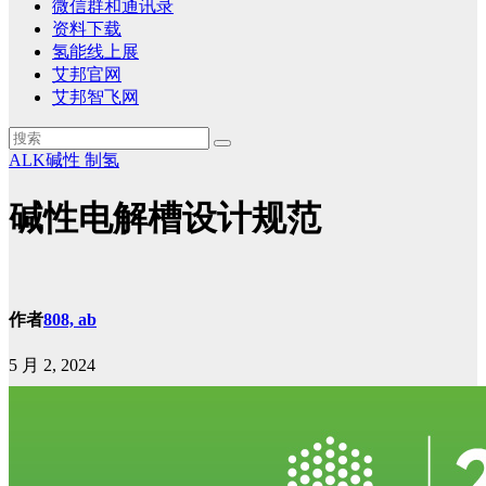
微信群和通讯录
资料下载
氢能线上展
艾邦官网
艾邦智飞网
ALK碱性
制氢
碱性电解槽设计规范
作者
808, ab
5 月 2, 2024