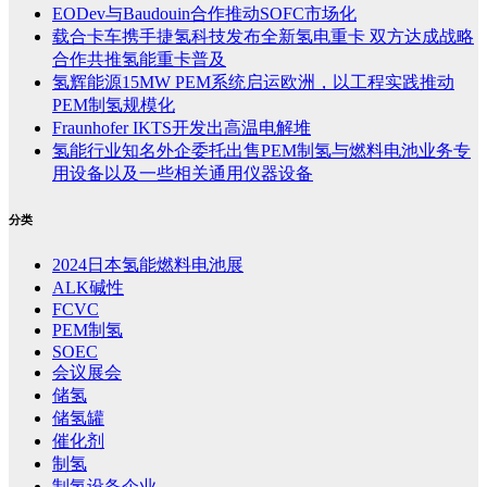
EODev与Baudouin合作推动SOFC市场化
载合卡车携手捷氢科技发布全新氢电重卡 双方达成战略
合作共推氢能重卡普及
氢辉能源15MW PEM系统启运欧洲，以工程实践推动
PEM制氢规模化
Fraunhofer IKTS开发出高温电解堆
氢能行业知名外企委托出售PEM制氢与燃料电池业务专
用设备以及一些相关通用仪器设备
分类
2024日本氢能燃料电池展
ALK碱性
FCVC
PEM制氢
SOEC
会议展会
储氢
储氢罐
催化剂
制氢
制氢设备企业