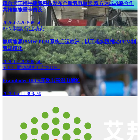
载合卡车携手捷氢科技发布全新氢电重卡 双方达成战略合作
共推氢能重卡普及
2026-07-20
808, ab
PEM制氢
行业动态
氢辉能源15MW PEM系统启运欧洲，以工程实践推动PEM制
氢规模化
2026-07-20
808, ab
SOEC
固体燃料电池SOFC
Fraunhofer IKTS开发出高温电解堆
2026-06-11
808, ab