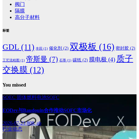
阀门
隔膜
高分子材料
标签
双极板
(16)
GDL
(11)
催化剂
(2)
密封胶
(2)
丰田
(1)
质子
帝斯曼
(7)
膜电极
(4)
碳纸
(2)
工艺流程图
(1)
石墨
(1)
交换膜
(12)
You missed
SOEC
固体燃料电池SOFC
EODev与Baudouin合作推动SOFC市场化
2026-07-23
808, ab
行业动态