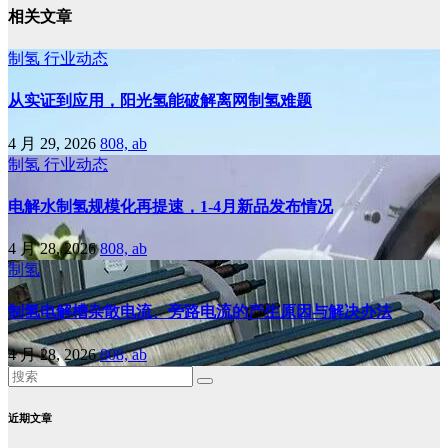
相关文章
制氢
行业动态
从实证到应用，阳光氢能破解离网制氢难题
4 月 29, 2026
808, ab
制氢
行业动态
电解水制氢规模化再提速，1-4月新品发布情况
4 月 28, 2026
808, ab
制氢
制氢电解槽杂散电流、旁路电流的产生原因与解决办法
4 月 28, 2026
808, ab
近期文章