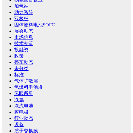
加氢站
动力系统
双极板
固体燃料电池SOFC
展会动态
市场信息
技术交流
投融资
政策
整车动态
未分类
标准
气体扩散层
氢燃料电池堆
氢眼所见
液氢
液流电池
膜电极
行业动态
设备
质子交换膜