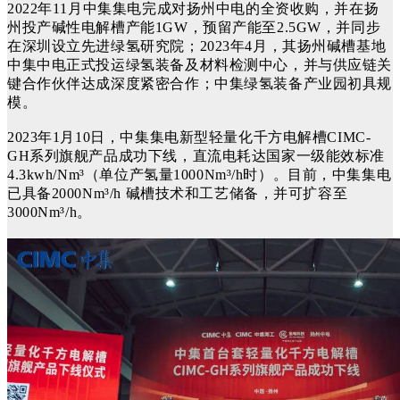
2022年11月
中集集电
完成对扬州中电的全资收购，并在扬
州投产碱性电解槽产能1GW，预留产能至2.5GW，并同步
在深圳设立先进绿氢研究院；2023年4月，其扬州碱槽基地
中集中电正式投运绿氢装备及材料检测中心，并与供应链关
键合作伙伴达成深度紧密合作；中集绿氢装备产业园初具规
模。
2023年1月10日，中集集电新型轻量化千方电解槽CIMC-
GH系列旗舰产品成功下线，直流电耗达国家一级能效标准
4.3kwh/Nm³（单位产氢量1000Nm³/h时）。目前，中集集电
已具备2000Nm³/h 碱槽技术和工艺储备，并可扩容至
3000Nm³/h。