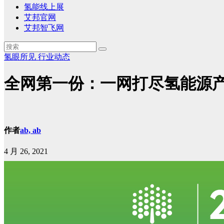
氢能线上展
艾邦官网
艾邦智飞网
氢眼所见
行业动态
全网第一份：一网打尽氢能源
作者
ab, ab
4 月 26, 2021