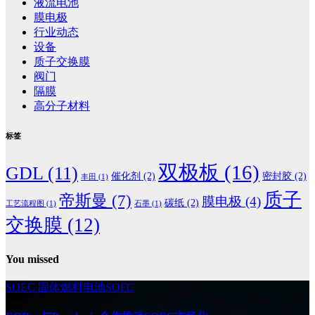
液流电池
膜电极
行业动态
设备
质子交换膜
阀门
隔膜
高分子材料
标签
双极板
(16)
GDL
(11)
催化剂
(2)
密封胶
(2)
丰田
(1)
质子
帝斯曼
(7)
膜电极
(4)
碳纸
(2)
工艺流程图
(1)
石墨
(1)
交换膜
(12)
You missed
SOEC
固体燃料电池SOFC