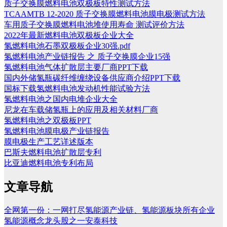
质子交换膜燃料电池双极板特性测试方法
TCAAMTB 12-2020 质子交换膜燃料电池膜电极测试方法
车用质子交换膜燃料电池堆使用寿命 测试评价方法
2022年最新燃料电池双极板企业大全
氢燃料电池石墨双极板企业30强.pdf
氢燃料电池产业链报告 之 质子交换膜企业15强
氢燃料电池气体扩散层主要厂商PPT下载
国内外储氢瓶碳纤维缠绕设备供应商介绍PPT下载
国标下载氢燃料电池发动机性能试验方法
氢燃料电池之国内电堆企业大全
尼龙在车载储氢瓶上的应用及相关材料厂商
氢燃料电池之双极板PPT
氢燃料电池膜电极产业链报告
膜电极生产工艺详述版本
巴斯夫燃料电池扩散层专利
比亚迪燃料电池专利布局
文章导航
全网第一份：一网打尽氢能源产业链、氢能源板块所有企业
氢能源概念龙头股之一安泰科技