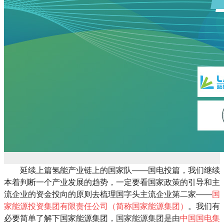
延续上篇氢能产业链上的国家队——国电投篇，我们继续
本着判断一个产业发展的趋势，一定要看国家政策的引导和主
流企业的资金投向的原则去梳理国字头主流企业第二家——
国
家能源投资集团有限责任公司（简称国家能源集团）
。我们有
必要简单了解下国家能源集团，
国家能源集团是由
中国国电集