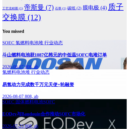
质子
帝斯曼
(7)
膜电极
(4)
碳纸
(2)
工艺流程图
(1)
石墨
(1)
交换膜
(12)
You missed
SOEC
氢燃料电池堆
行业动态
斗山燃料电池获1087亿韩元的中低温SOFC电堆订单
2026-08-07
808, ab
氢燃料电池堆
行业动态
易氢动力完成数千万元天使+轮融资
2026-08-07
808, ab
SOEC
固体燃料电池SOFC
EODev与Baudouin合作推动SOFC市场化
2026-07-23
808, ab