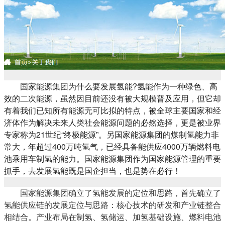
国家能源集团为什么要发展氢能?氢能作为一种绿色、高
效的二次能源，虽然因目前还没有被大规模普及应用，但它却
有着我们已知所有能源无可比拟的特点，被全球主要国家和经
济体作为解决未来人类社会能源问题的必然选择，更是被业界
专家称为21世纪“终极能源”。另国家能源集团的煤制氢能力非
常大，年超过400万吨氢气，已经具备能供应4000万辆燃料电
池乘用车制氢的能力。国家能源集团作为国家能源管理的重要
抓手，去发展氢能既是国企担当，也是势在必行！
国家能源集团确立了氢能发展的定位和思路，首先确立了
氢能供应链的发展定位与思路：核心技术的研发和产业链整合
相结合。产业布局在制氢、氢储运、加氢基础设施、燃料电池