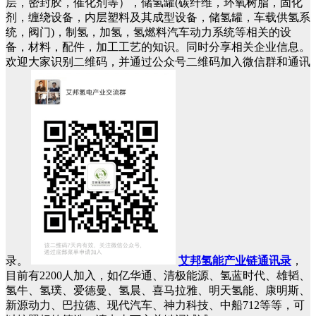
层，密封胶，催化剂等），储氢罐(碳纤维，环氧树脂，固化
剂，缠绕设备，内层塑料及其成型设备，储氢罐，车载供氢系
统，阀门)，制氢，加氢，氢燃料汽车动力系统等相关的设
备，材料，配件，加工工艺的知识。同时分享相关企业信息。
欢迎大家识别二维码，并通过公众号二维码加入微信群和通讯
录。
艾邦氢能产业链通讯录
，
目前有2200人加入，如亿华通、清极能源、氢蓝时代、雄韬、
氢牛、氢璞、爱德曼、氢晨、喜马拉雅、明天氢能、康明斯、
新源动力、巴拉德、现代汽车、神力科技、中船712等等，可