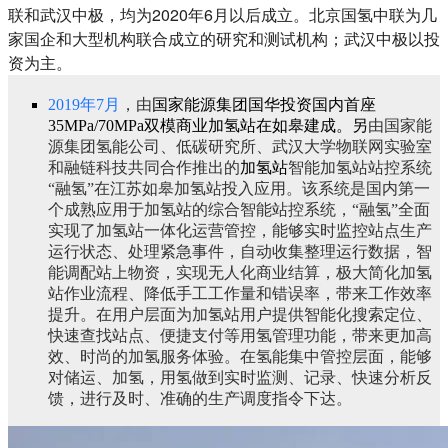
联和武汉中极，均为2020年6月以后成立。北京国氢中联为几
家国企和大型机构联合成立的研究和测试机构；武汉中极以投
资为主。
2019年7月
，由
国家能源集团国华投资国内首座
35MPa/70MPa双模商业加氢站在如皋建成。另
由国家能
源集团氢能公司、低碳研究所、武汉大学物联网实验室
和融链科技共同合作推出的
加氢站
智能加氢站站控系统
“融氢”在江苏如皋加氢站投入应用。该系统是国内第一
个成熟应用于加氢站的综合智能站控系统，“融氢”全面
实现了加氢站一体化运营管控，能够实时监控站点生产
运行状态、处理紧急事件，自动收集整理运行数据，智
能调配站上物资，实现无人化商业结算，极大简化加氢
站作业流程、降低手工工作量和错误率，带来工作效率
提升。在用户层面为加氢站用户提供智能化搜索定位、
快速查找站点、便捷支付等用氢管理功能，带来更加高
效、时尚的加氢服务体验。在氢能集中管控层面，能够
对储运、加氢，用氢做到实时监测、记录、快速分析反
馈，进行及时、准确的生产调度指令下达。