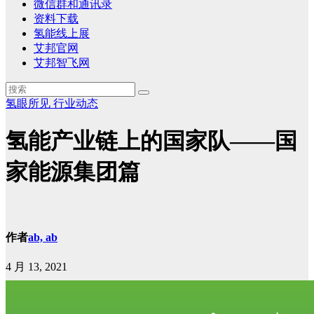
微信群和通讯录
资料下载
氢能线上展
艾邦官网
艾邦智飞网
氢眼所见
行业动态
氢能产业链上的国家队——国
家能源集团篇
作者
ab, ab
4 月 13, 2021