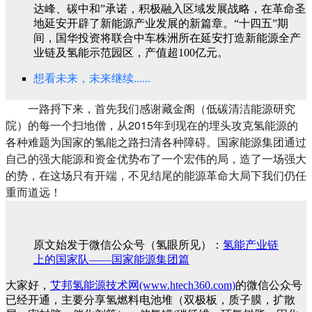
达峰、碳中和”承诺，积极融入区域发展战略，在革命圣
地延安开辟了新能源产业发展的新篇章。“十四五”期
间，国华投资将联合中车株洲所在延安打造新能源全产
业链及氢能示范园区，产值超100亿元。
想看未来，未来继续......
一路捋下来，首先我们感谢藏金阁（低碳清洁能源研究
院）的每一个扫地僧，从2015年到现在的埋头攻克氢能源的
各种难题为国家的氢能之路扫清各种障碍。国家能源集团通过
自己的强大能源和资金优势布了一个宏伟的局，造了一场强大
的势，在这场只有开端，不见结尾的能源革命大局下我们仍任
重而道远！
原文始发于微信公众号（氢眼所见）：
氢能产业链
上的国家队——国家能源集团篇
大家好，
艾邦氢能源技术网(www.htech360.com)
的微信公众号
已经开通，主要分享氢燃料电池堆（双极板，质子膜，扩散