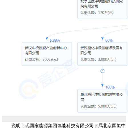
说明：现国家能源集团氢能科技有限公司下属北京国氢中