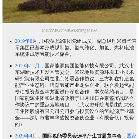
如皋35MPa/70MPa双模智慧加氢站
2019年8月
，国家能源集团党组成员、副总经理米树华表
示集团已基本形成煤制氢、氢气纯化、加氢、燃料电池
系统集成等氢能技术储备。
2019年12月
，国家能源集团氢能科技有限公司、武汉市
东湖新技术开发区管委会、武汉地质资源环境工业技术
研究院有限公司在北京签署合作协议。三方将在打造氢
能产业生态链、培育氢能产业龙头企业、联合发起氢能
专项投资基金等方面进行深度合作。本次签约项目，是
国家能源集团和湖北省政府于11月18日在京签署战略合
作协议中的重点落地项目。（武汉资环院湖是由凯龙化
工集团股份有限公司公司参与投资设立的氢能源产业基
金——深圳市君丰华盛投资合伙企业（有限合伙）投资
的）
2020年4月
，国际氢能委员会选举产生首届董事会，
国家