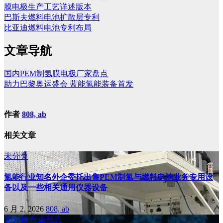
膜电极生产工艺详述版本
巴斯夫燃料电池扩散层专利
比亚迪燃料电池专利布局
文章导航
国内PEM制氢膜电极厂家盘点
助力巴黎奥运盛会 蓝能氢能装备首发
作者
808, ab
相关文章
未分类
氢能行业知名外企委托出售PEM制氢与燃料电池业务专用设
备以及一些相关通用仪器设备
6 月 2, 2026
808, ab
未分类
行业动态