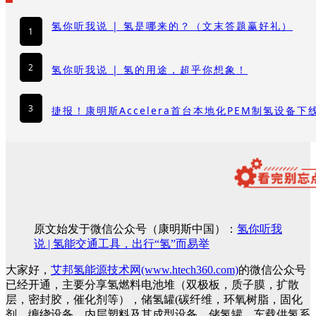
氢你听我说 | 氢是哪来的？（文末答题赢好礼）
1
2
氢你听我说 | 氢的用途，超乎你想象！
3
捷报！康明斯Accelera首台本地化PEM制氢设备下
原文始发于微信公众号（康明斯中国）：
氢你听我
说 | 氢能交通工具，出行“氢”而易举
大家好，
艾邦氢能源技术网(www.htech360.com)
的微信公众号
已经开通，主要分享氢燃料电池堆（双极板，质子膜，扩散
层，密封胶，催化剂等），储氢罐(碳纤维，环氧树脂，固化
剂，缠绕设备，内层塑料及其成型设备，储氢罐，车载供氢系