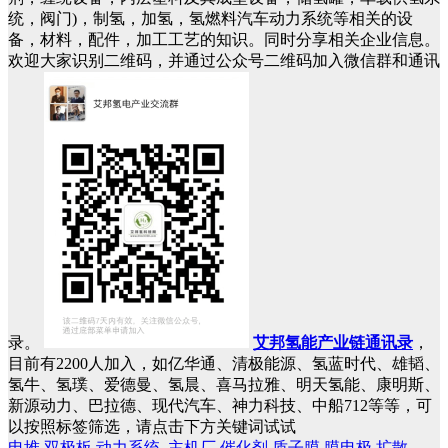
统，阀门)，制氢，加氢，氢燃料汽车动力系统等相关的设
备，材料，配件，加工工艺的知识。同时分享相关企业信息。
欢迎大家识别二维码，并通过公众号二维码加入微信群和通讯
录。
艾邦氢能产业链通讯录
，
目前有2200人加入，如亿华通、清极能源、氢蓝时代、雄韬、
氢牛、氢璞、爱德曼、氢晨、喜马拉雅、明天氢能、康明斯、
新源动力、巴拉德、现代汽车、神力科技、中船712等等，可
以按照标签筛选，请点击下方关键词试试
电堆
双极板
动力系统
主机厂
催化剂
质子膜
膜电极
扩散