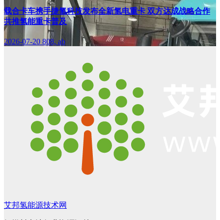
载合卡车携手捷氢科技发布全新氢电重卡 双方达成战略合作
共推氢能重卡普及
2026-07-20
808, ab
艾邦氢能源技术网