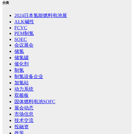
分类
2024日本氢能燃料电池展
ALK碱性
FCVC
PEM制氢
SOEC
会议展会
储氢
储氢罐
催化剂
制氢
制氢设备企业
加氢站
动力系统
双极板
固体燃料电池SOFC
展会动态
市场信息
技术交流
投融资
政策