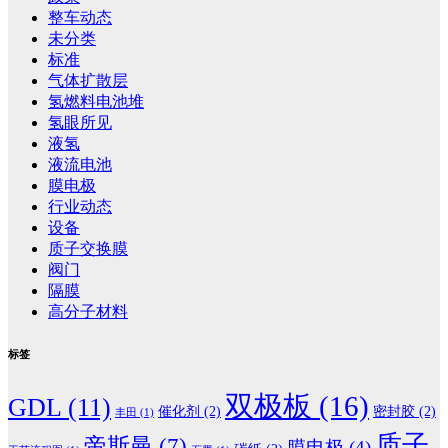
整车动态
未分类
标准
气体扩散层
氢燃料电池堆
氢眼所见
液氢
液流电池
膜电极
行业动态
设备
质子交换膜
阀门
隔膜
高分子材料
标签
双极板
(16)
GDL
(11)
催化剂
(2)
密封胶
(2)
丰田
(1)
质子
帝斯曼
(7)
膜电极
(4)