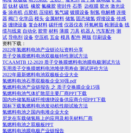
层
钛材
碳纸
橡胶
氟橡胶
密封件
石墨
边框膜
胶水
激光设
备
涂布机
点胶机
压缩机
氢气罐
镀膜设备
制氢
电解槽
连接
器
阀门
化学品
模头
金属材料
储氢
固态储氢
焊接设备
传感
器
缠绕设备
复合材料
碳纤维
仪器仪表
环氧树脂
检测设备
线
缆与线束
自动化
胶带
材料
薄膜
刀具
机器人
汽车配件
测
试
导电剂
设备
空压机
五金
模具
配件
网版
印刷设备
资料下载：
2022年氢燃料电池产业链论坛资料分享
质子交换膜燃料电池双极板特性测试方法
TCAAMTB 12-2020 质子交换膜燃料电池膜电极测试方法
车用质子交换膜燃料电池堆使用寿命 测试评价方法
2022年最新燃料电池双极板企业大全
氢燃料电池石墨双极板企业30强.pdf
氢燃料电池产业链报告 之 质子交换膜企业15强
氢燃料电池气体扩散层主要厂商PPT下载
国内外储氢瓶碳纤维缠绕设备供应商介绍PPT下载
国标下载氢燃料电池发动机性能试验方法
氢燃料电池之国内电堆企业大全
尼龙在车载储氢瓶上的应用及相关材料厂商
氢燃料电池之双极板PPT
氢燃料电池膜电极产业链报告