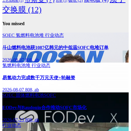
碳纸
(2)
工艺流程图
(1)
石墨
(1)
交换膜
(12)
You missed
SOEC
氢燃料电池堆
行业动态
斗山燃料电池获1087亿韩元的中低温SOFC电堆订单
2026-08-07
808, ab
氢燃料电池堆
行业动态
易氢动力完成数千万元天使+轮融资
2026-08-07
808, ab
SOEC
固体燃料电池SOFC
EODev与Baudouin合作推动SOFC市场化
2026-07-23
808, ab
行业动态