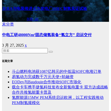
JERA与电装推进火力发电厂SOEC制氢实证试验
10 月 13, 2025
808, ab
未分类
中电工研48000Nm³固态储氢装备“氢立方” 启运交付
3 月 27, 2025
x
近期文章
斗山燃料电池获1087亿韩元的中低温SOFC电堆订单
易氢动力完成数千万元天使+轮融资
EODev与Baudouin合作推动SOFC市场化
载合卡车携手捷氢科技发布全新氢电重卡 双方达成战略
合作共推氢能重卡普及
氢辉能源15MW PEM系统启运欧洲，以工程实践推动
PEM制氢规模化