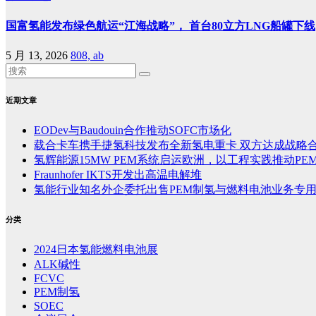
国富氢能发布绿色航运“江海战略”， 首台80立方LNG船罐下线
5 月 13, 2026
808, ab
近期文章
EODev与Baudouin合作推动SOFC市场化
载合卡车携手捷氢科技发布全新氢电重卡 双方达成战略
氢辉能源15MW PEM系统启运欧洲，以工程实践推动PE
Fraunhofer IKTS开发出高温电解堆
氢能行业知名外企委托出售PEM制氢与燃料电池业务专
分类
2024日本氢能燃料电池展
ALK碱性
FCVC
PEM制氢
SOEC