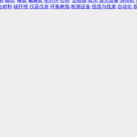
材
碳纸
橡胶
氟橡胶
密封件
石墨
边框膜
胶水
激光设备
涂布机
合材料
碳纤维
仪器仪表
环氧树脂
检测设备
线缆与线束
自动化