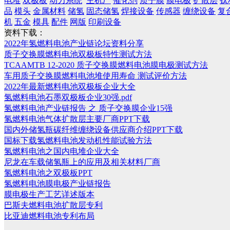
电堆
双极板
动力系统
主机厂
催化剂
质子膜
膜电极
扩散层
钛
品
模头
金属材料
储氢
固态储氢
焊接设备
传感器
缠绕设备
复
机
五金
模具
配件
网版
印刷设备
资料下载：
2022年氢燃料电池产业链论坛资料分享
质子交换膜燃料电池双极板特性测试方法
TCAAMTB 12-2020 质子交换膜燃料电池膜电极测试方法
车用质子交换膜燃料电池堆使用寿命 测试评价方法
2022年最新燃料电池双极板企业大全
氢燃料电池石墨双极板企业30强.pdf
氢燃料电池产业链报告 之 质子交换膜企业15强
氢燃料电池气体扩散层主要厂商PPT下载
国内外储氢瓶碳纤维缠绕设备供应商介绍PPT下载
国标下载氢燃料电池发动机性能试验方法
氢燃料电池之国内电堆企业大全
尼龙在车载储氢瓶上的应用及相关材料厂商
氢燃料电池之双极板PPT
氢燃料电池膜电极产业链报告
膜电极生产工艺详述版本
巴斯夫燃料电池扩散层专利
比亚迪燃料电池专利布局