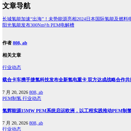
文章导航
长城氢能加速“出海”！未势能源亮相2024日本国际氢能及燃料
阳光氢能发布300Nm³/h PEM电解槽
作者
808, ab
相关文章
行业动态
载合卡车携手捷氢科技发布全新氢电重卡 双方达成战略合作共
7 月 20, 2026
808, ab
PEM制氢
行业动态
氢辉能源15MW PEM系统启运欧洲，以工程实践推动PEM制
7 月 20, 2026
808, ab
行业动态