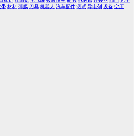
点胶机
压缩机
氢气罐
镀膜设备
制氢
电解槽
连接器
阀门
化学
胶带
材料
薄膜
刀具
机器人
汽车配件
测试
导电剂
设备
空压