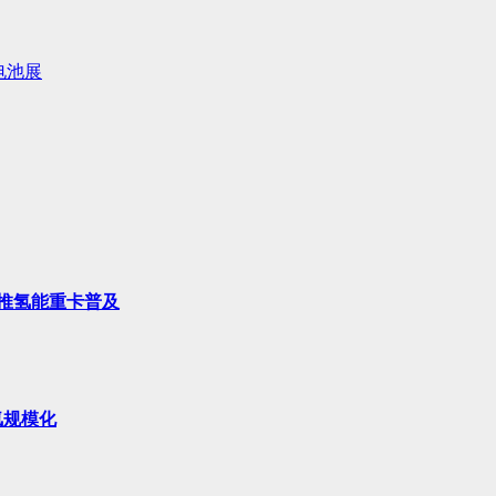
电池展
推氢能重卡普及
氢规模化