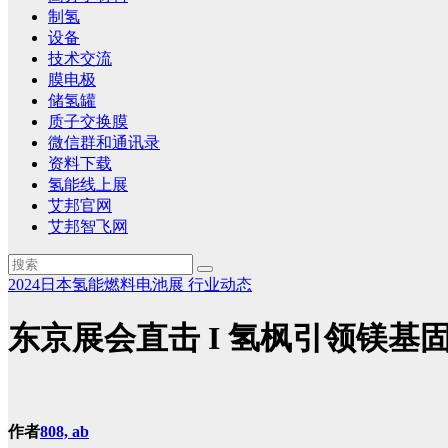
制氢
设备
技术交流
膜电极
储氢罐
质子交换膜
微信群和通讯录
资料下载
氢能线上展
艾邦官网
艾邦智飞网
2024日本氢能燃料电池展
行业动态
东京展会直击 I 氢枫引领镁基
作者
808, ab