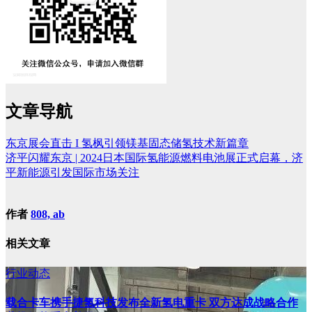
文章导航
东京展会直击 I 氢枫引领镁基固态储氢技术新篇章
济平闪耀东京 | 2024日本国际氢能源燃料电池展正式启幕，济
平新能源引发国际市场关注
作者
808, ab
相关文章
行业动态
载合卡车携手捷氢科技发布全新氢电重卡 双方达成战略合作