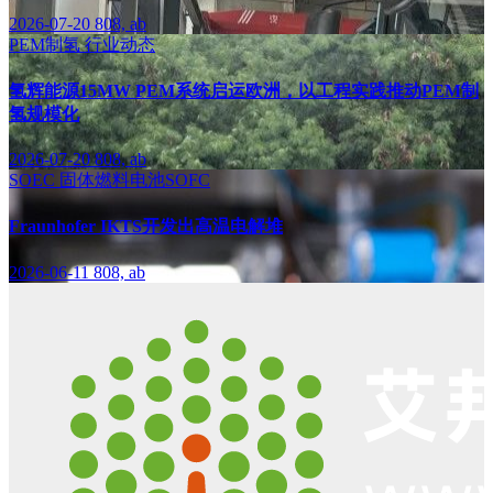
2026-07-20
808, ab
PEM制氢
行业动态
氢辉能源15MW PEM系统启运欧洲，以工程实践推动PEM制
氢规模化
2026-07-20
808, ab
SOEC
固体燃料电池SOFC
Fraunhofer IKTS开发出高温电解堆
2026-06-11
808, ab