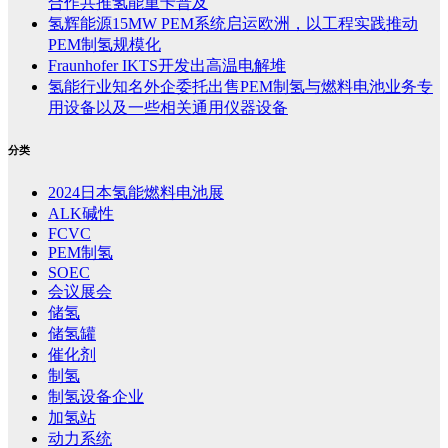
合作共推氢能重卡普及
氢辉能源15MW PEM系统启运欧洲，以工程实践推动
PEM制氢规模化
Fraunhofer IKTS开发出高温电解堆
氢能行业知名外企委托出售PEM制氢与燃料电池业务专
用设备以及一些相关通用仪器设备
分类
2024日本氢能燃料电池展
ALK碱性
FCVC
PEM制氢
SOEC
会议展会
储氢
储氢罐
催化剂
制氢
制氢设备企业
加氢站
动力系统