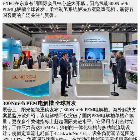
EXPO在东京有明国际会展中心盛大开幕，阳光氢能300Nm³/h
PEM电解槽全球首发，柔性制氢系统解决方案隆重亮相，赢得各
国客商的广泛关注与赞誉。
300Nm³/h PEM电解槽 全球首发
展会上，阳光氢能重磅发布了300Nm³/h PEM电解槽。海外解决方
案总监张敏介绍，该电解槽不仅突破了国内PEM电解槽单槽产氢
量，更在多个关键指标上赶超国际先进水平。它采用专利密封结
构，工作压力高达3.5MPa；独创的一体化结构与多功能流场设
计，使额定直流电耗低于4.15kwh/Nm³ H₂；设备负荷调节范围达
5%-110%，负荷调节速率10%/s，在对动态性能调节要求更高的场