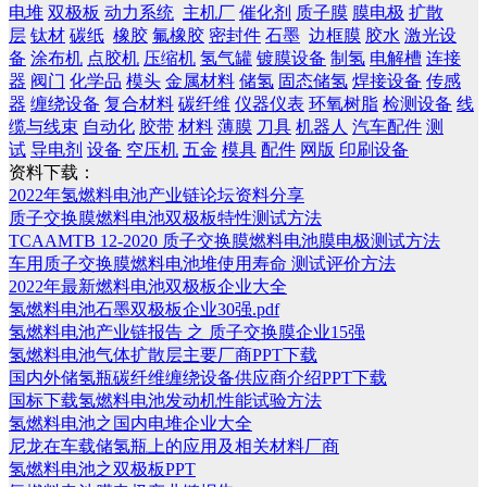
电堆
双极板
动力系统
主机厂
催化剂
质子膜
膜电极
扩散
层
钛材
碳纸
橡胶
氟橡胶
密封件
石墨
边框膜
胶水
激光设
备
涂布机
点胶机
压缩机
氢气罐
镀膜设备
制氢
电解槽
连接
器
阀门
化学品
模头
金属材料
储氢
固态储氢
焊接设备
传感
器
缠绕设备
复合材料
碳纤维
仪器仪表
环氧树脂
检测设备
线
缆与线束
自动化
胶带
材料
薄膜
刀具
机器人
汽车配件
测
试
导电剂
设备
空压机
五金
模具
配件
网版
印刷设备
资料下载：
2022年氢燃料电池产业链论坛资料分享
质子交换膜燃料电池双极板特性测试方法
TCAAMTB 12-2020 质子交换膜燃料电池膜电极测试方法
车用质子交换膜燃料电池堆使用寿命 测试评价方法
2022年最新燃料电池双极板企业大全
氢燃料电池石墨双极板企业30强.pdf
氢燃料电池产业链报告 之 质子交换膜企业15强
氢燃料电池气体扩散层主要厂商PPT下载
国内外储氢瓶碳纤维缠绕设备供应商介绍PPT下载
国标下载氢燃料电池发动机性能试验方法
氢燃料电池之国内电堆企业大全
尼龙在车载储氢瓶上的应用及相关材料厂商
氢燃料电池之双极板PPT