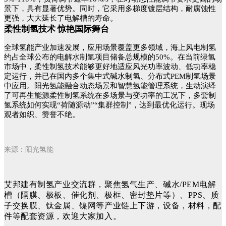
景下，具有显著优势。同时，它采用多梯度镀层结构，耐腐蚀性
更强，大大延长了电解槽的寿命。
柔性制氢技术 惊艳国际舞台
全球氢能产业加速发展，应用场景覆盖更多领域，海上风电制氢
约占全球公布的电解水制氢项目储备总规模的50%。在当前绿氢
市场中，柔性制氢技术能够更好地适应风光功率波动、低功率稳
定运行，并已在国内多个集中式碱水制氢、分布式PEM制氢场景
中应用。阳光氢能融合动态场景和智慧氢能管理系统，生动演绎
了可再生能源柔性制氢系统在多场景与变功率的工况下，多套制
氢系统如何实现“荷随源动”“集群控制”，达到最优化运行。现场
观者如织、赞誉不绝。
来源：阳光氢能
艾邦建有制氢产业交流群，聚焦氢气生产、碱水/PEM电解
槽（隔膜、极板、催化剂、极框、密封垫片等）、PPS、质
子交换膜、钛金属、镍网等产业链上下游，设备，材料，配
件等配套资源，欢迎大家加入。