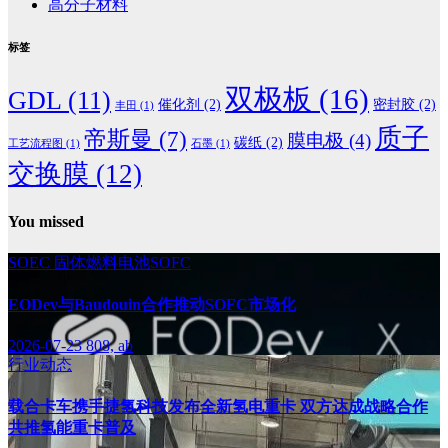
高分子材料
标签
双极板
(16)
GDL
(11)
催化剂
(2)
密封胶
(2)
丰田
(1)
质子
帝斯曼
(7)
膜电极
(4)
碳纸
(2)
工艺流程图
(1)
石墨
(1)
交换膜
(12)
You missed
SOEC
固体燃料电池SOFC
EODev与Baudouin合作推动SOFC市场化
2026-07-23
808, ab
行业动态
载合卡车携手捷氢科技发布全新氢电重卡 双方达成战略合作
共推氢能重卡普及