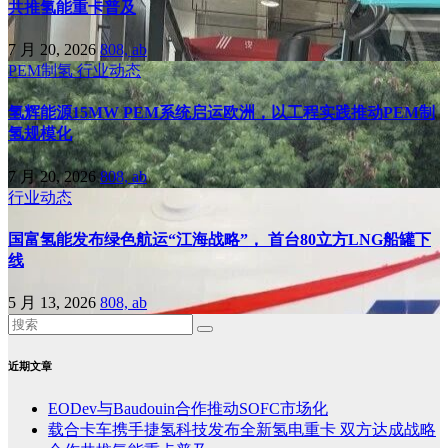
共推氢能重卡普及
7 月 20, 2026
808, ab
PEM制氢
行业动态
氢辉能源15MW PEM系统启运欧洲，以工程实践推动PEM制
氢规模化
7 月 20, 2026
808, ab
行业动态
国富氢能发布绿色航运“江海战略”， 首台80立方LNG船罐下
线
5 月 13, 2026
808, ab
近期文章
EODev与Baudouin合作推动SOFC市场化
载合卡车携手捷氢科技发布全新氢电重卡 双方达成战略