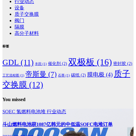
行业动态
设备
质子交换膜
阀门
隔膜
高分子材料
标签
双极板
(16)
GDL
(11)
催化剂
(2)
密封胶
(2)
丰田
(1)
质子
帝斯曼
(7)
膜电极
(4)
碳纸
(2)
工艺流程图
(1)
石墨
(1)
交换膜
(12)
You missed
SOEC
氢燃料电池堆
行业动态
斗山燃料电池获1087亿韩元的中低温SOFC电堆订单