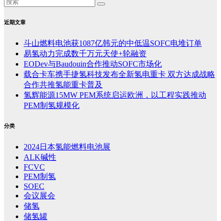
近期文章
斗山燃料电池获1087亿韩元的中低温SOFC电堆订单
易氢动力完成数千万元天使+轮融资
EODev与Baudouin合作推动SOFC市场化
载合卡车携手捷氢科技发布全新氢电重卡 双方达成战略
合作共推氢能重卡普及
氢辉能源15MW PEM系统启运欧洲，以工程实践推动
PEM制氢规模化
分类
2024日本氢能燃料电池展
ALK碱性
FCVC
PEM制氢
SOEC
会议展会
储氢
储氢罐