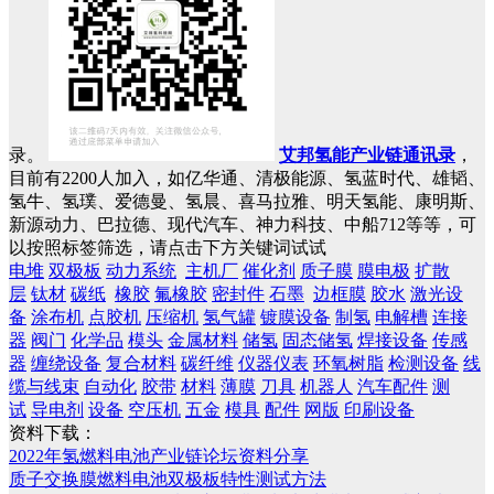
录。
艾邦氢能产业链通讯录
，
目前有2200人加入，如亿华通、清极能源、氢蓝时代、雄韬、
氢牛、氢璞、爱德曼、氢晨、喜马拉雅、明天氢能、康明斯、
新源动力、巴拉德、现代汽车、神力科技、中船712等等，可
以按照标签筛选，请点击下方关键词试试
电堆
双极板
动力系统
主机厂
催化剂
质子膜
膜电极
扩散
层
钛材
碳纸
橡胶
氟橡胶
密封件
石墨
边框膜
胶水
激光设
备
涂布机
点胶机
压缩机
氢气罐
镀膜设备
制氢
电解槽
连接
器
阀门
化学品
模头
金属材料
储氢
固态储氢
焊接设备
传感
器
缠绕设备
复合材料
碳纤维
仪器仪表
环氧树脂
检测设备
线
缆与线束
自动化
胶带
材料
薄膜
刀具
机器人
汽车配件
测
试
导电剂
设备
空压机
五金
模具
配件
网版
印刷设备
资料下载：
2022年氢燃料电池产业链论坛资料分享
质子交换膜燃料电池双极板特性测试方法