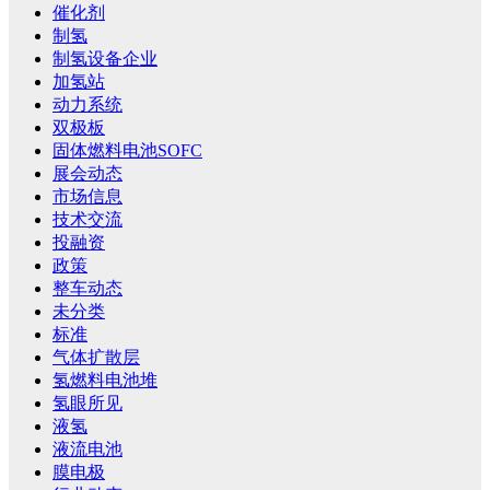
催化剂
制氢
制氢设备企业
加氢站
动力系统
双极板
固体燃料电池SOFC
展会动态
市场信息
技术交流
投融资
政策
整车动态
未分类
标准
气体扩散层
氢燃料电池堆
氢眼所见
液氢
液流电池
膜电极