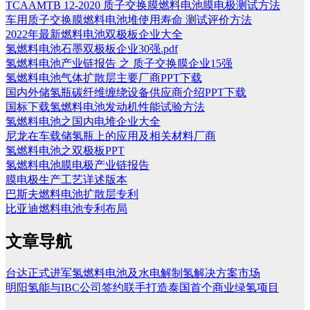
TCAAMTB 12-2020 质子交换膜燃料电池膜电极测试方法
车用质子交换膜燃料电池堆使用寿命 测试评价方法
2022年最新燃料电池双极板企业大全
氢燃料电池石墨双极板企业30强.pdf
氢燃料电池产业链报告 之 质子交换膜企业15强
氢燃料电池气体扩散层主要厂商PPT下载
国内外储氢瓶碳纤维缠绕设备供应商介绍PPT下载
国标下载氢燃料电池发动机性能试验方法
氢燃料电池之国内电堆企业大全
尼龙在车载储氢瓶上的应用及相关材料厂商
氢燃料电池之双极板PPT
氢燃料电池膜电极产业链报告
膜电极生产工艺详述版本
巴斯夫燃料电池扩散层专利
比亚迪燃料电池专利布局
文章导航
台达正式进军氢燃料电池及水电解制氢解决方案市场
明阳氢能与IBC公司签约联手打造泰国首个商业绿氢项目