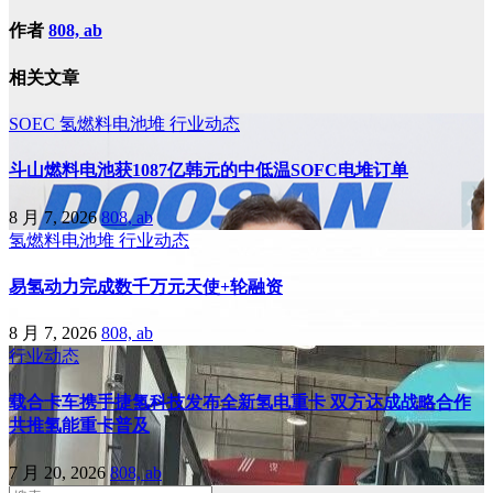
作者
808, ab
相关文章
SOEC
氢燃料电池堆
行业动态
斗山燃料电池获1087亿韩元的中低温SOFC电堆订单
8 月 7, 2026
808, ab
氢燃料电池堆
行业动态
易氢动力完成数千万元天使+轮融资
8 月 7, 2026
808, ab
行业动态
载合卡车携手捷氢科技发布全新氢电重卡 双方达成战略合作
共推氢能重卡普及
7 月 20, 2026
808, ab