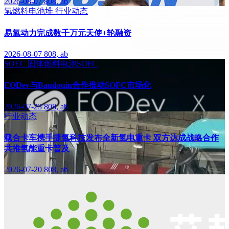
2026-08-07
808, ab
氢燃料电池堆
行业动态
易氢动力完成数千万元天使+轮融资
2026-08-07
808, ab
SOEC
固体燃料电池SOFC
EODev与Baudouin合作推动SOFC市场化
2026-07-23
808, ab
行业动态
载合卡车携手捷氢科技发布全新氢电重卡 双方达成战略合作
共推氢能重卡普及
2026-07-20
808, ab