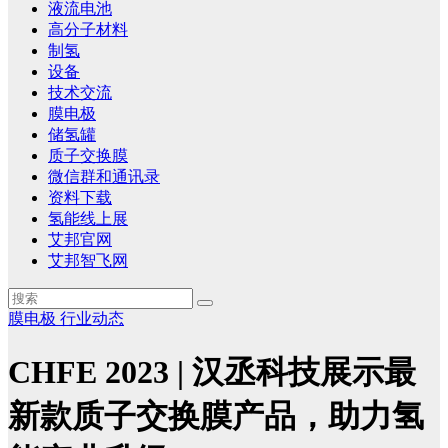
液流电池
高分子材料
制氢
设备
技术交流
膜电极
储氢罐
质子交换膜
微信群和通讯录
资料下载
氢能线上展
艾邦官网
艾邦智飞网
膜电极
行业动态
CHFE 2023 | 汉丞科技展示最
新款质子交换膜产品，助力氢