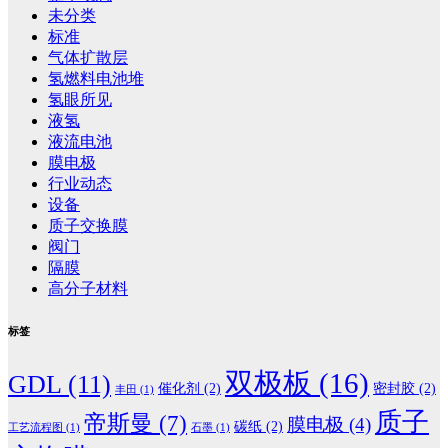
未分类
标准
气体扩散层
氢燃料电池堆
氢眼所见
液氢
液流电池
膜电极
行业动态
设备
质子交换膜
阀门
隔膜
高分子材料
标签
双极板
(16)
GDL
(11)
催化剂
(2)
密封胶
(2)
丰田
(1)
质子
帝斯曼
(7)
膜电极
(4)
碳纸
(2)
工艺流程图
(1)
石墨
(1)