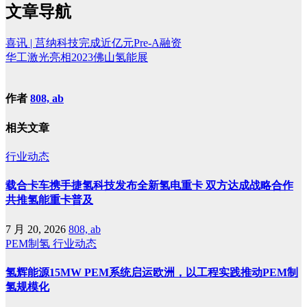
文章导航
喜讯 | 莒纳科技完成近亿元Pre-A融资
华工激光亮相2023佛山氢能展
作者
808, ab
相关文章
行业动态
载合卡车携手捷氢科技发布全新氢电重卡 双方达成战略合作
共推氢能重卡普及
7 月 20, 2026
808, ab
PEM制氢
行业动态
氢辉能源15MW PEM系统启运欧洲，以工程实践推动PEM制
氢规模化