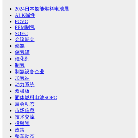
2024日本氢能燃料电池展
ALK碱性
FCVC
PEM制氢
SOEC
会议展会
储氢
储氢罐
催化剂
制氢
制氢设备企业
加氢站
动力系统
双极板
固体燃料电池SOFC
展会动态
市场信息
技术交流
投融资
政策
整车动态