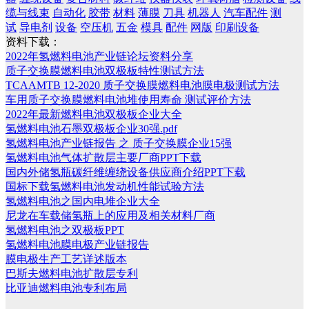
缆与线束
自动化
胶带
材料
薄膜
刀具
机器人
汽车配件
测
试
导电剂
设备
空压机
五金
模具
配件
网版
印刷设备
资料下载：
2022年氢燃料电池产业链论坛资料分享
质子交换膜燃料电池双极板特性测试方法
TCAAMTB 12-2020 质子交换膜燃料电池膜电极测试方法
车用质子交换膜燃料电池堆使用寿命 测试评价方法
2022年最新燃料电池双极板企业大全
氢燃料电池石墨双极板企业30强.pdf
氢燃料电池产业链报告 之 质子交换膜企业15强
氢燃料电池气体扩散层主要厂商PPT下载
国内外储氢瓶碳纤维缠绕设备供应商介绍PPT下载
国标下载氢燃料电池发动机性能试验方法
氢燃料电池之国内电堆企业大全
尼龙在车载储氢瓶上的应用及相关材料厂商
氢燃料电池之双极板PPT
氢燃料电池膜电极产业链报告
膜电极生产工艺详述版本
巴斯夫燃料电池扩散层专利
比亚迪燃料电池专利布局