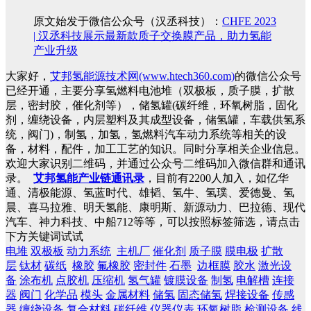
原文始发于微信公众号（汉丞科技）：
CHFE 2023
| 汉丞科技展示最新款质子交换膜产品，助力氢能
产业升级
大家好，
艾邦氢能源技术网(www.htech360.com)
的微信公众号
已经开通，主要分享氢燃料电池堆（双极板，质子膜，扩散
层，密封胶，催化剂等），储氢罐(碳纤维，环氧树脂，固化
剂，缠绕设备，内层塑料及其成型设备，储氢罐，车载供氢系
统，阀门)，制氢，加氢，氢燃料汽车动力系统等相关的设
备，材料，配件，加工工艺的知识。同时分享相关企业信息。
欢迎大家识别二维码，并通过公众号二维码加入微信群和通讯
录。
艾邦氢能产业链通讯录
，目前有2200人加入，如亿华
通、清极能源、氢蓝时代、雄韬、氢牛、氢璞、爱德曼、氢
晨、喜马拉雅、明天氢能、康明斯、新源动力、巴拉德、现代
汽车、神力科技、中船712等等，可以按照标签筛选，请点击
下方关键词试试
电堆
双极板
动力系统
主机厂
催化剂
质子膜
膜电极
扩散
层
钛材
碳纸
橡胶
氟橡胶
密封件
石墨
边框膜
胶水
激光设
备
涂布机
点胶机
压缩机
氢气罐
镀膜设备
制氢
电解槽
连接
器
阀门
化学品
模头
金属材料
储氢
固态储氢
焊接设备
传感
器
缠绕设备
复合材料
碳纤维
仪器仪表
环氧树脂
检测设备
线