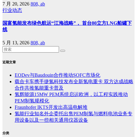
7 月 20, 2026
808, ab
行业动态
国富氢能发布绿色航运“江海战略”， 首台80立方LNG船罐下
线
5 月 13, 2026
808, ab
近期文章
EODev与Baudouin合作推动SOFC市场化
载合卡车携手捷氢科技发布全新氢电重卡 双方达成战略
合作共推氢能重卡普及
氢辉能源15MW PEM系统启运欧洲，以工程实践推动
PEM制氢规模化
Fraunhofer IKTS开发出高温电解堆
氢能行业知名外企委托出售PEM制氢与燃料电池业务专
用设备以及一些相关通用仪器设备
分类