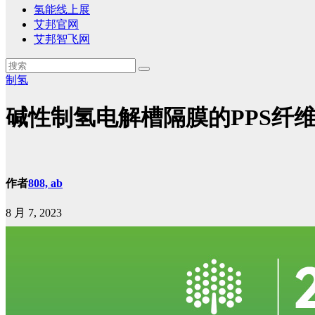
氢能线上展
艾邦官网
艾邦智飞网
制氢
碱性制氢电解槽隔膜的PPS纤维
作者
808, ab
8 月 7, 2023