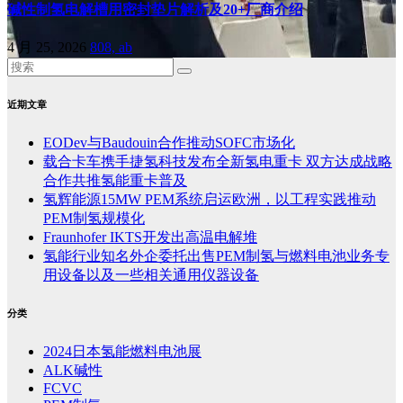
碱性制氢电解槽用密封垫片解析及20+厂商介绍
4 月 25, 2026
808, ab
近期文章
EODev与Baudouin合作推动SOFC市场化
载合卡车携手捷氢科技发布全新氢电重卡 双方达成战略
合作共推氢能重卡普及
氢辉能源15MW PEM系统启运欧洲，以工程实践推动
PEM制氢规模化
Fraunhofer IKTS开发出高温电解堆
氢能行业知名外企委托出售PEM制氢与燃料电池业务专
用设备以及一些相关通用仪器设备
分类
2024日本氢能燃料电池展
ALK碱性
FCVC