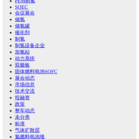
PEM制氢
SOEC
会议展会
储氢
储氢罐
催化剂
制氢
制氢设备企业
加氢站
动力系统
双极板
固体燃料电池SOFC
展会动态
市场信息
技术交流
投融资
政策
整车动态
未分类
标准
气体扩散层
氢燃料电池堆