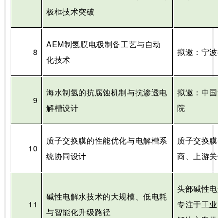
极框技术突破
AEM
制氢膜电极制备工艺与自动
8
拟邀：宁波
化技术
海水制氢的抗腐蚀机制与抗渗透电
拟邀：中国
9
解槽设计
院
质子交换膜的性能优化与电解槽系
质子交换膜
10
统协同设计
商、上游关
头部碱性电
碱性电解水技术的大规模、低电耗
11
专注于工业
与智能化升级路径