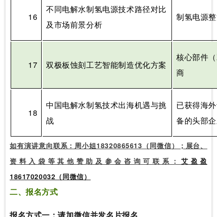
不同电解水制氢电源技术路径对比
16
制氢电源整
及市场前景分析
核心部件（
17
双极板蚀刻工艺智能制造优化方案
商
中国电解水制氢技术出海机遇与挑
已获得海外
18
战
备的头部企
如有演讲意向联系：周小姐18320865613（同微信）；展台、
资料入袋等其他赞助及参会咨询可联系：
艾盈盈
18617020032（同微信）
二、报名方式
报名方式一：请加微信并发名片报名