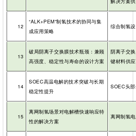
解决方案供
“
ALK+PEM
”制氢技术的协同与集
12
综合制氢设
成应用策略
破局阴离子交换膜技术瓶颈：兼顾
阴离子交换
13
高强度、稳定性与寿命的设计方案
键材料供应
SOEC
高温电解的技术突破与长期
14
SOEC
头部
稳定性提升
离网制氢场景对电解槽快速响应特
15
离网制氢电
性的解决方案