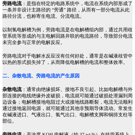
旁路电流
：是指在特定的电路系统中，电流在系统内部形成了
一条并非设计主路径的 “旁通” 路径，从而有一部分电流从此
路径分流，也称寄生电流、分流电流。
以制氢电解槽为例，旁路电流是在电解槽组内部，通过共用歧
管系统等形成的与主电解回路并联的电流路径，导致部分电流
未完全参与正常的电解反应。
旁路电流对于电解水反应没有任何好处，通常是在碱液歧管中
以热的形式损失掉了，从而降低电解槽的电流和整体效率。
二、杂散电流、旁路电流的产生原因
杂散电流
：通常由绝缘损坏、接地不良引起。比如电解槽与外
部连接的电线绝缘外皮破损，电流就可能通过破损处泄漏到周
边设备；电解槽接地电阻过大或接地线路断裂，电流无法顺利
通过接地返回电源，就可能通过其他非预期导体流动。常发生
在碱液进口、气液出口、氢气出口、电解槽支脚和铜排支柱等
部位。
旁路电流
：高浓度 KOH 电解液（约 37 wt.%）在歧管系统上