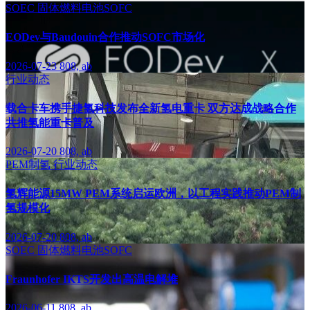
SOEC
固体燃料电池SOFC
EODev与Baudouin合作推动SOFC市场化
2026-07-23
808, ab
行业动态
载合卡车携手捷氢科技发布全新氢电重卡 双方达成战略合作
共推氢能重卡普及
2026-07-20
808, ab
PEM制氢
行业动态
氢辉能源15MW PEM系统启运欧洲，以工程实践推动PEM制
氢规模化
2026-07-20
808, ab
SOEC
固体燃料电池SOFC
Fraunhofer IKTS开发出高温电解堆
2026-06-11
808, ab