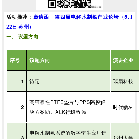
活动推荐：
邀请函：第四届电解水制氢产业论坛（5月
22日·苏州）
一、
议题方向
序号
议题方向
演讲企业
1
待定
瑞麟科技
高可靠性
PTFE
垫片与
PPS
隔膜解
2
时代新材
决方案助力
ALK
行稳致远
电解水制氢系统的数字孪生应用进
3
郑州大学