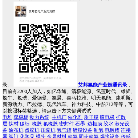
录。
艾邦氢能产业链通讯录
，
目前有2200人加入，如亿华通、清极能源、氢蓝时代、雄韬、
氢牛、氢璞、爱德曼、氢晨、喜马拉雅、明天氢能、康明斯、
新源动力、巴拉德、现代汽车、神力科技、中船712等等，可
以按照标签筛选，请点击下方关键词试试
电堆
双极板
动力系统
主机厂
催化剂
质子膜
膜电极
扩散
层
钛材
碳纸
橡胶
氟橡胶
密封件
石墨
边框膜
胶水
激光设
备
涂布机
点胶机
压缩机
氢气罐
镀膜设备
制氢
电解槽
连接
器
阀门
化学品
模头
金属材料
储氢
固态储氢
焊接设备
传感