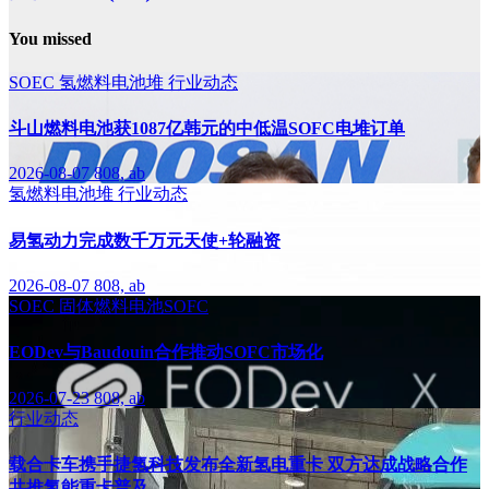
You missed
SOEC
氢燃料电池堆
行业动态
斗山燃料电池获1087亿韩元的中低温SOFC电堆订单
2026-08-07
808, ab
氢燃料电池堆
行业动态
易氢动力完成数千万元天使+轮融资
2026-08-07
808, ab
SOEC
固体燃料电池SOFC
EODev与Baudouin合作推动SOFC市场化
2026-07-23
808, ab
行业动态
载合卡车携手捷氢科技发布全新氢电重卡 双方达成战略合作
共推氢能重卡普及