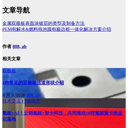
文章导航
金属双极板表面涂镀层的类型及制备方法
PEM电解水&燃料电池膜电极边框一体化解决方案介绍
作者
808, ab
相关文章
双极板
4种常见的双极板流道形状介绍
4 月 9, 2026
808, ab
技术交流
行业动态
氢能+AI！云韬氢能×智卡科技，共同推动18吨氢能重卡商业
化落地