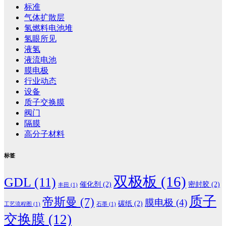
标准
气体扩散层
氢燃料电池堆
氢眼所见
液氢
液流电池
膜电极
行业动态
设备
质子交换膜
阀门
隔膜
高分子材料
标签
双极板
(16)
GDL
(11)
催化剂
(2)
密封胶
(2)
丰田
(1)
质子
帝斯曼
(7)
膜电极
(4)
碳纸
(2)
工艺流程图
(1)
石墨
(1)
交换膜
(12)