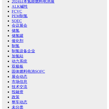
2024日本氢能燃料电池展
ALK碱性
FCVC
PEM制氢
SOEC
会议展会
储氢
储氢罐
催化剂
制氢
制氢设备企业
加氢站
动力系统
双极板
固体燃料电池SOFC
展会动态
市场信息
技术交流
投融资
政策
整车动态
未分类