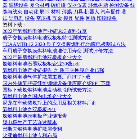
器
缠绕设备
复合材料
碳纤维
仪器仪表
环氧树脂
检测设备
线
缆与线束
自动化
胶带
材料
薄膜
刀具
机器人
汽车配件
测
试
导电剂
设备
空压机
五金
模具
配件
网版
印刷设备
资料下载：
2022年氢燃料电池产业链论坛资料分享
质子交换膜燃料电池双极板特性测试方法
TCAAMTB 12-2020 质子交换膜燃料电池膜电极测试方法
车用质子交换膜燃料电池堆使用寿命 测试评价方法
2022年最新燃料电池双极板企业大全
氢燃料电池石墨双极板企业30强.pdf
氢燃料电池产业链报告 之 质子交换膜企业15强
氢燃料电池气体扩散层主要厂商PPT下载
国内外储氢瓶碳纤维缠绕设备供应商介绍PPT下载
国标下载氢燃料电池发动机性能试验方法
氢燃料电池之国内电堆企业大全
尼龙在车载储氢瓶上的应用及相关材料厂商
氢燃料电池之双极板PPT
氢燃料电池膜电极产业链报告
膜电极生产工艺详述版本
巴斯夫燃料电池扩散层专利
比亚迪燃料电池专利布局