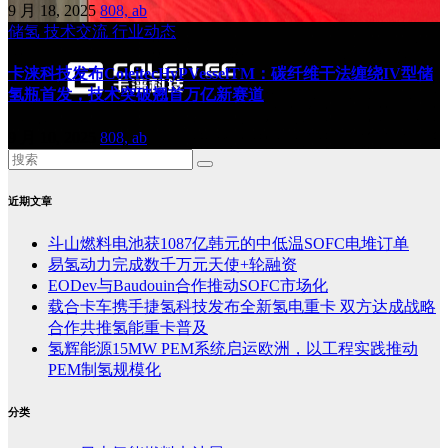
9 月 18, 2025
808, ab
储氢
技术交流
行业动态
卡涞科技发布ColeitecHyPVesselTM：碳纤维干法缠绕IV型储
氢瓶首发，技术突破翘首万亿新赛道
9 月 10, 2025
808, ab
近期文章
斗山燃料电池获1087亿韩元的中低温SOFC电堆订单
易氢动力完成数千万元天使+轮融资
EODev与Baudouin合作推动SOFC市场化
载合卡车携手捷氢科技发布全新氢电重卡 双方达成战略
合作共推氢能重卡普及
氢辉能源15MW PEM系统启运欧洲，以工程实践推动
PEM制氢规模化
分类