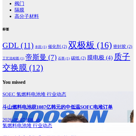
阀门
隔膜
高分子材料
标签
双极板
(16)
GDL
(11)
催化剂
(2)
密封胶
(2)
丰田
(1)
质子
帝斯曼
(7)
膜电极
(4)
碳纸
(2)
工艺流程图
(1)
石墨
(1)
交换膜
(12)
You missed
SOEC
氢燃料电池堆
行业动态
斗山燃料电池获1087亿韩元的中低温SOFC电堆订单
2026-08-07
808, ab
氢燃料电池堆
行业动态