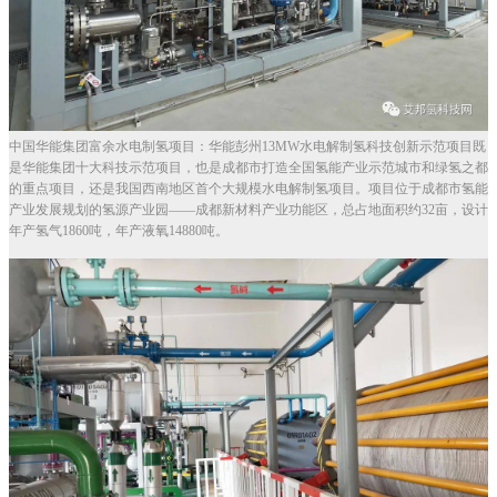
中国华能集团富余水电制氢项目：华能彭州13MW水电解制氢科技创新示范项目既
是华能集团十大科技示范项目，也是成都市打造全国氢能产业示范城市和绿氢之都
的重点项目，还是我国西南地区首个大规模水电解制氢项目。项目位于成都市氢能
产业发展规划的氢源产业园——成都新材料产业功能区，总占地面积约32亩，设计
年产氢气1860吨，年产液氧14880吨。