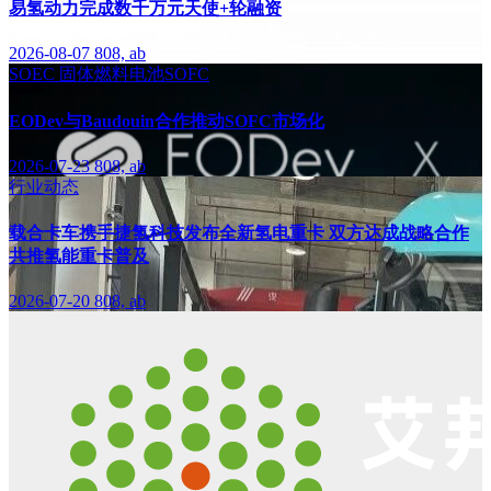
易氢动力完成数千万元天使+轮融资
2026-08-07
808, ab
SOEC
固体燃料电池SOFC
EODev与Baudouin合作推动SOFC市场化
2026-07-23
808, ab
行业动态
载合卡车携手捷氢科技发布全新氢电重卡 双方达成战略合作
共推氢能重卡普及
2026-07-20
808, ab