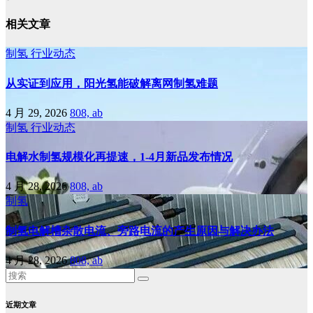
相关文章
制氢
行业动态
从实证到应用，阳光氢能破解离网制氢难题
4 月 29, 2026
808, ab
制氢
行业动态
电解水制氢规模化再提速，1-4月新品发布情况
4 月 28, 2026
808, ab
制氢
制氢电解槽杂散电流、旁路电流的产生原因与解决办法
4 月 28, 2026
808, ab
近期文章