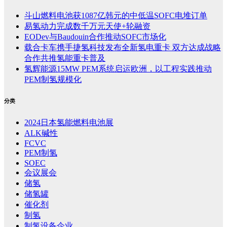
斗山燃料电池获1087亿韩元的中低温SOFC电堆订单
易氢动力完成数千万元天使+轮融资
EODev与Baudouin合作推动SOFC市场化
载合卡车携手捷氢科技发布全新氢电重卡 双方达成战略
合作共推氢能重卡普及
氢辉能源15MW PEM系统启运欧洲，以工程实践推动
PEM制氢规模化
分类
2024日本氢能燃料电池展
ALK碱性
FCVC
PEM制氢
SOEC
会议展会
储氢
储氢罐
催化剂
制氢
制氢设备企业