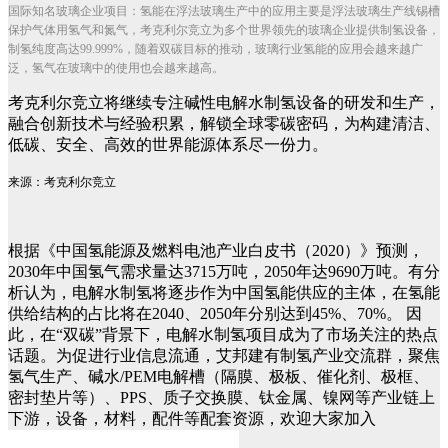
国际知名玻璃企业项目：氢能在浮法玻璃生产中的应用主要是浮法玻璃生产线锡槽
保护气体用氢气和氮气，考克利尔竞立为多个世界领先的玻璃企业提供制氢设备，
制氢纯度高达99.999%，随着双碳目标的推动，玻璃行业氢能的应用会越来越广
泛，氢气在玻璃中的使用也会越来越高。
考克利尔竞立将继续专注碱性电解水制氢设备的研发和生产，
融合创新技术与经验积累，解锁全球零碳密码，为构建清洁、
低碳、安全、高效的世界能源体系尽一份力。
来源：考克利尔竞立
根据《中国氢能源及燃料电池产业白皮书（2020）》预测，
2030年中国氢气需求量达3715万吨，2050年达9690万吨。有分
析认为，电解水制氢将逐步作为中国氢能供应的主体，在氢能
供给结构的占比将在2040、2050年分别达到45%、70%。
因
此，在“双碳”背景下，电解水制氢项目成为了市场关注的热点
话题。为促进行业信息流通，艾邦建有制氢产业交流群，聚焦
氢气生产、碱水/PEM电解槽（隔膜、极板、催化剂、极框、
密封垫片等）、PPS、质子交换膜、钛金属、镍网等产业链上
下游，设备，材料，配件等配套资源，欢迎大家加入