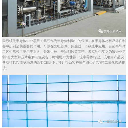
国际领先半导体企业项目：氢气作为半导体制造中的气源，在半导体材料及器件制
备中起到至关重要的作用。可以在光电器件、传感器、IC制造中应用。目前半导体
工艺中氢气主要用于退火、外延生长、干法刻蚀等工艺。考克利尔竞立为该企业定
制5台大型加压水电解制氢设备，终端用户为世界一流半导体行业。该项目产品设
备获得TUV南德颁发的欧盟CE认证，预计帮助客户每年减少近7万吨二氧化碳的排
放。