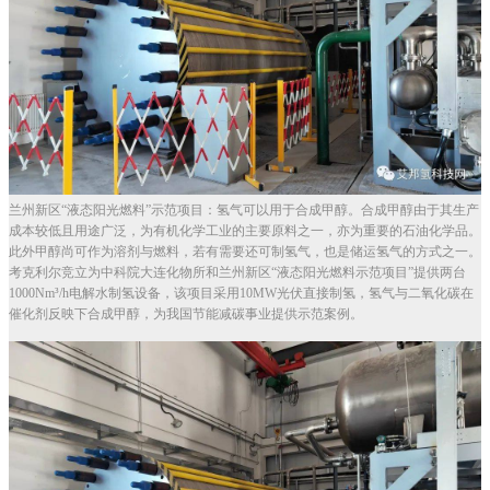
兰州新区“液态阳光燃料”示范项目：氢气可以用于合成甲醇。合成甲醇由于其生产
成本较低且用途广泛，为有机化学工业的主要原料之一，亦为重要的石油化学品。
此外甲醇尚可作为溶剂与燃料，若有需要还可制氢气，也是储运氢气的方式之一。
考克利尔竞立为中科院大连化物所和兰州新区“液态阳光燃料示范项目”提供两台
1000Nm³/h电解水制氢设备，该项目采用10MW光伏直接制氢，氢气与二氧化碳在
催化剂反映下合成甲醇，为我国节能减碳事业提供示范案例。