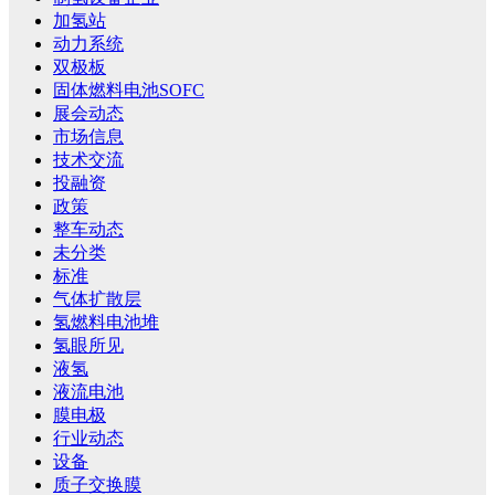
加氢站
动力系统
双极板
固体燃料电池SOFC
展会动态
市场信息
技术交流
投融资
政策
整车动态
未分类
标准
气体扩散层
氢燃料电池堆
氢眼所见
液氢
液流电池
膜电极
行业动态
设备
质子交换膜