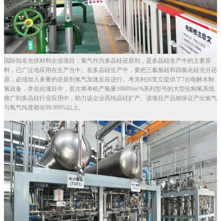
国际知名光伏材料企业项目：氢气作为多晶硅还原剂，是多晶硅生产中的主要原
料，已广泛地应用在生产当中。在多晶硅生产中，要把三氯氢硅和四氯化硅充分还
原，必须加入多量的还原剂氢气加速反应进行。考克利尔竞立提供了7台电解水制
氢设备，并在此项目中，首次将单机产氢量1000Nm³/h系列型号的大型化制氢系统
推广到多晶硅行业应用中，助力该企业高纯晶硅扩产。该项目产品能保证产出氢气
与氧气纯度都在99.999%以上。