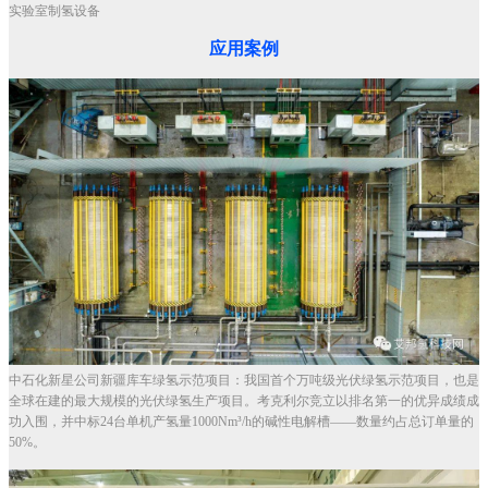
实验室制氢设备
应用案例
中石化新星公司新疆库车绿氢示范项目：我国首个万吨级光伏绿氢示范项目，也是
全球在建的最大规模的光伏绿氢生产项目。考克利尔竞立以排名第一的优异成绩成
功入围，并中标24台单机产氢量1000Nm³/h的碱性电解槽——数量约占总订单量的
50%。