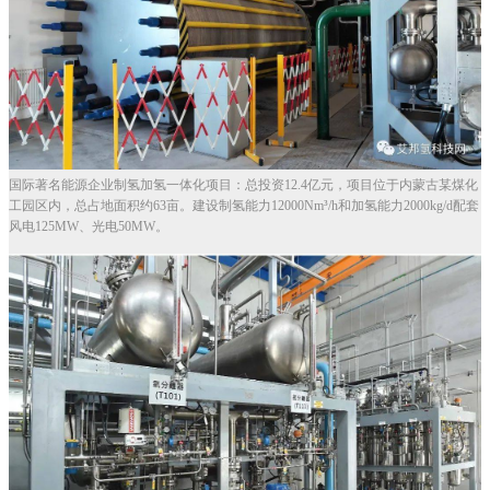
国际著名能源企业制氢加氢一体化项目：总投资12.4亿元，项目位于内蒙古某煤化
工园区内，总占地面积约63亩。建设制氢能力12000Nm³/h和加氢能力2000kg/d配套
风电125MW、光电50MW。