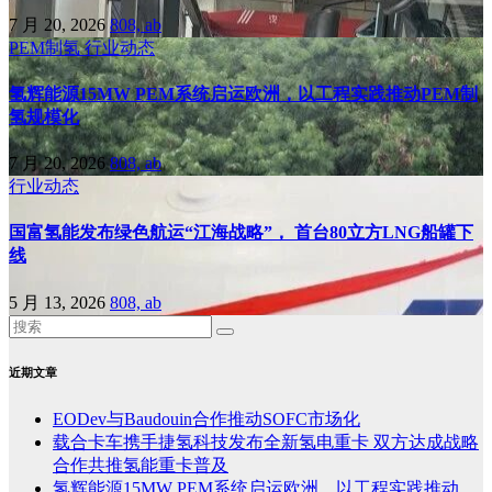
7 月 20, 2026
808, ab
PEM制氢
行业动态
氢辉能源15MW PEM系统启运欧洲，以工程实践推动PEM制
氢规模化
7 月 20, 2026
808, ab
行业动态
国富氢能发布绿色航运“江海战略”， 首台80立方LNG船罐下
线
5 月 13, 2026
808, ab
近期文章
EODev与Baudouin合作推动SOFC市场化
载合卡车携手捷氢科技发布全新氢电重卡 双方达成战略
合作共推氢能重卡普及
氢辉能源15MW PEM系统启运欧洲，以工程实践推动