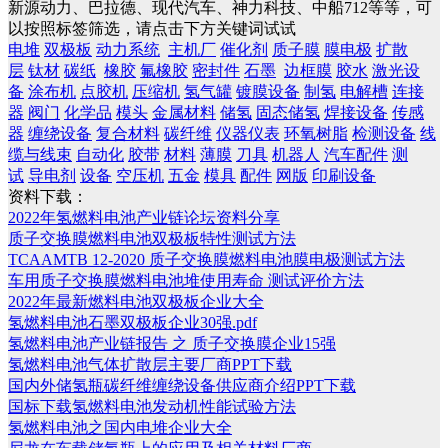
新源动力、巴拉德、现代汽车、神力科技、中船712等等，可
以按照标签筛选，请点击下方关键词试试
电堆
双极板
动力系统
主机厂
催化剂
质子膜
膜电极
扩散
层
钛材
碳纸
橡胶
氟橡胶
密封件
石墨
边框膜
胶水
激光设
备
涂布机
点胶机
压缩机
氢气罐
镀膜设备
制氢
电解槽
连接
器
阀门
化学品
模头
金属材料
储氢
固态储氢
焊接设备
传感
器
缠绕设备
复合材料
碳纤维
仪器仪表
环氧树脂
检测设备
线
缆与线束
自动化
胶带
材料
薄膜
刀具
机器人
汽车配件
测
试
导电剂
设备
空压机
五金
模具
配件
网版
印刷设备
资料下载：
2022年氢燃料电池产业链论坛资料分享
质子交换膜燃料电池双极板特性测试方法
TCAAMTB 12-2020 质子交换膜燃料电池膜电极测试方法
车用质子交换膜燃料电池堆使用寿命 测试评价方法
2022年最新燃料电池双极板企业大全
氢燃料电池石墨双极板企业30强.pdf
氢燃料电池产业链报告 之 质子交换膜企业15强
氢燃料电池气体扩散层主要厂商PPT下载
国内外储氢瓶碳纤维缠绕设备供应商介绍PPT下载
国标下载氢燃料电池发动机性能试验方法
氢燃料电池之国内电堆企业大全