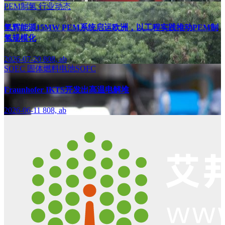
PEM制氢
行业动态
氢辉能源15MW PEM系统启运欧洲，以工程实践推动PEM制
氢规模化
2026-07-20
808, ab
SOEC
固体燃料电池SOFC
Fraunhofer IKTS开发出高温电解堆
2026-06-11
808, ab