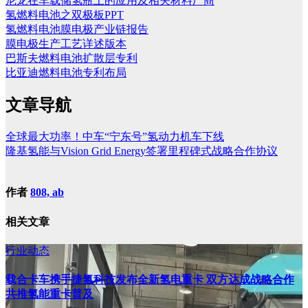
尼龙在车载储氢瓶上的应用及相关材料厂商
氢燃料电池之双极板PPT
氢燃料电池膜电极产业链报告
膜电极生产工艺详述版本
巴斯夫燃料电池扩散层专利
比亚迪燃料电池专利布局
文章导航
全球最大功率！中车“宁东号”氢动力机车下线
隆基氢能与Vision Grid Energy签署里程碑式战略合作协议
作者
808, ab
相关文章
行业动态
载合卡车携手捷氢科技发布全新氢电重卡 双方达成战略合作
共推氢能重卡普及