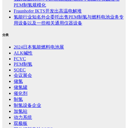
PEM制氢规模化
Fraunhofer IKTS开发出高温电解堆
氢能行业知名外企委托出售PEM制氢与燃料电池业务专
用设备以及一些相关通用仪器设备
分类
2024日本氢能燃料电池展
ALK碱性
FCVC
PEM制氢
SOEC
会议展会
储氢
储氢罐
催化剂
制氢
制氢设备企业
加氢站
动力系统
双极板