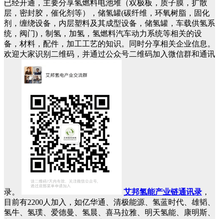
已经开通，主要分享氢燃料电池堆（双极板，质子膜，扩散
层，密封胶，催化剂等），储氢罐(碳纤维，环氧树脂，固化
剂，缠绕设备，内层塑料及其成型设备，储氢罐，车载供氢系
统，阀门)，制氢，加氢，氢燃料汽车动力系统等相关的设
备，材料，配件，加工工艺的知识。同时分享相关企业信息。
欢迎大家识别二维码，并通过公众号二维码加入微信群和通讯
录。
艾邦氢能产业链通讯录
，
目前有2200人加入，如亿华通、清极能源、氢蓝时代、雄韬、
氢牛、氢璞、爱德曼、氢晨、喜马拉雅、明天氢能、康明斯、