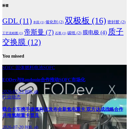
标签
双极板
(16)
GDL
(11)
催化剂
(2)
密封胶
(2)
丰田
(1)
质子
帝斯曼
(7)
膜电极
(4)
碳纸
(2)
工艺流程图
(1)
石墨
(1)
交换膜
(12)
You missed
SOEC
固体燃料电池SOFC
EODev与Baudouin合作推动SOFC市场化
2026-07-23
808, ab
行业动态
载合卡车携手捷氢科技发布全新氢电重卡 双方达成战略合作
共推氢能重卡普及
2026-07-20
808, ab