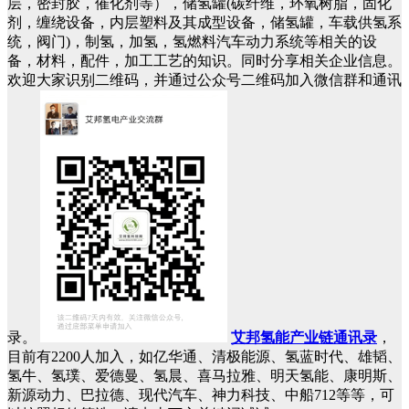
层，密封胶，催化剂等），储氢罐(碳纤维，环氧树脂，固化
剂，缠绕设备，内层塑料及其成型设备，储氢罐，车载供氢系
统，阀门)，制氢，加氢，氢燃料汽车动力系统等相关的设
备，材料，配件，加工工艺的知识。同时分享相关企业信息。
欢迎大家识别二维码，并通过公众号二维码加入微信群和通讯
录。
艾邦氢能产业链通讯录
，
目前有2200人加入，如亿华通、清极能源、氢蓝时代、雄韬、
氢牛、氢璞、爱德曼、氢晨、喜马拉雅、明天氢能、康明斯、
新源动力、巴拉德、现代汽车、神力科技、中船712等等，可