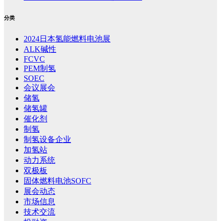
分类
2024日本氢能燃料电池展
ALK碱性
FCVC
PEM制氢
SOEC
会议展会
储氢
储氢罐
催化剂
制氢
制氢设备企业
加氢站
动力系统
双极板
固体燃料电池SOFC
展会动态
市场信息
技术交流