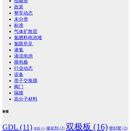
投融资
政策
整车动态
未分类
标准
气体扩散层
氢燃料电池堆
氢眼所见
液氢
液流电池
膜电极
行业动态
设备
质子交换膜
阀门
隔膜
高分子材料
标签
双极板
(16)
GDL
(11)
催化剂
(2)
密封胶
(2)
丰田
(1)