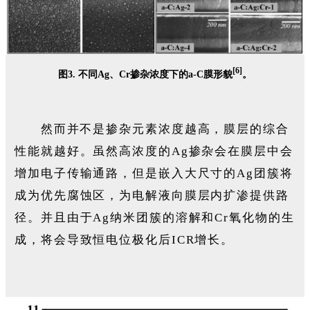
[6]
图3. 不同Ag、Cr掺杂浓度下的a-C膜形貌
。
然而并不是掺杂元素浓度越高，膜层的综合
性能就越好。虽然高浓度的Ag掺杂会在膜层中会
增加电子传输通路，但是嵌入大尺寸的Ag团簇将
成为优先腐蚀区，为电解液向膜层内扩渗提供路
径。并且由于Ag纳米团簇的溶解和Cr氧化物的生
成，将会导致恒电位极化后ICR增长。