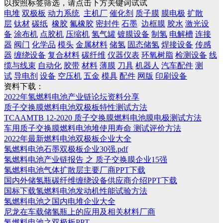
以按照标签筛选，请点击下方关键词试试
电堆
双极板
动力系统
主机厂
催化剂
质子膜
膜电极
扩散
层
钛材
碳纸
橡胶
氟橡胶
密封件
石墨
边框膜
胶水
激光设
备
涂布机
点胶机
压缩机
氢气罐
镀膜设备
制氢
电解槽
连接
器
阀门
化学品
模头
金属材料
储氢
固态储氢
焊接设备
传感
器
缠绕设备
复合材料
碳纤维
仪器仪表
环氧树脂
检测设备
线
缆与线束
自动化
胶带
材料
薄膜
刀具
机器人
汽车配件
测
试
导电剂
设备
空压机
五金
模具
配件
网版
印刷设备
资料下载：
2022年氢燃料电池产业链论坛资料分享
质子交换膜燃料电池双极板特性测试方法
TCAAMTB 12-2020 质子交换膜燃料电池膜电极测试方法
车用质子交换膜燃料电池堆使用寿命 测试评价方法
2022年最新燃料电池双极板企业大全
氢燃料电池石墨双极板企业30强.pdf
氢燃料电池产业链报告 之 质子交换膜企业15强
氢燃料电池气体扩散层主要厂商PPT下载
国内外储氢瓶碳纤维缠绕设备供应商介绍PPT下载
国标下载氢燃料电池发动机性能试验方法
氢燃料电池之国内电堆企业大全
尼龙在车载储氢瓶上的应用及相关材料厂商
氢燃料电池之双极板PPT