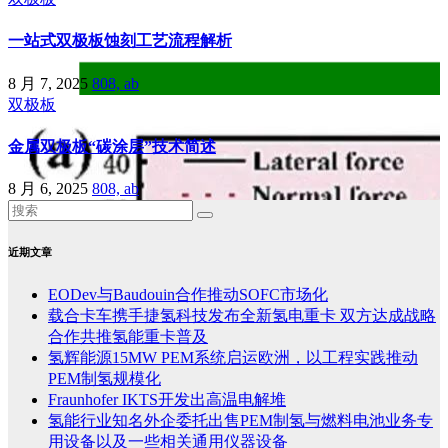
一站式双极板蚀刻工艺流程解析
8 月 7, 2025
808, ab
双极板
金属双极板“碳涂层”技术简述
8 月 6, 2025
808, ab
近期文章
EODev与Baudouin合作推动SOFC市场化
载合卡车携手捷氢科技发布全新氢电重卡 双方达成战略
合作共推氢能重卡普及
氢辉能源15MW PEM系统启运欧洲，以工程实践推动
PEM制氢规模化
Fraunhofer IKTS开发出高温电解堆
氢能行业知名外企委托出售PEM制氢与燃料电池业务专
用设备以及一些相关通用仪器设备