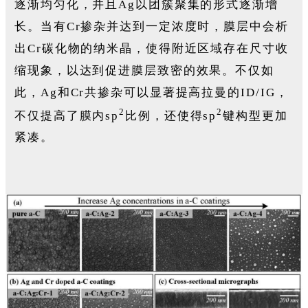
逐渐均匀化，并且Ag以团簇聚集的形式逐渐增
长。当有Cr掺杂并达到一定浓度时，膜层中会析
出Cr碳化物的纳米晶，使得附近区域存在尺寸收
缩现象，以达到促进膜层致密的效果。不仅如
此，Ag和Cr共掺杂可以显著提高拉曼的ID/IG，
2
2
不仅提高了膜内sp
比例，还使得sp
键构型更加
紧凑。