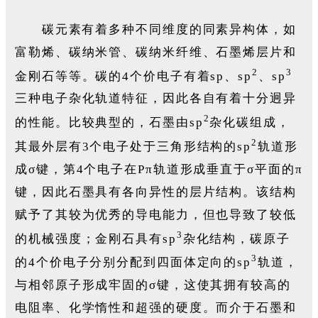
碳元素有着多种不同维度的同素异构体，如
富勒烯、碳纳米管、碳纳米纤维、石墨烯层片和
2
3
金刚石等等。碳的4个价电子有着sp、sp
、sp
三种电子杂化轨道特征，因此各自有着十分迥异
2
的性能。比较典型的，石墨由sp
杂化碳组成，
2
其最外层有3个电子处于三角形结构的sp
轨道形
成σ键，第4个电子在Pπ轨道形成垂直于σ平面的π
键，因此石墨具有各向异性的层片结构。该结构
赋予了其较为优秀的导电能力，但也导致了较低
3
的机械强度；金刚石具有sp
杂化结构，碳原子
3
的4个价电子分别分配到四面体定向的sp
轨道，
与相邻原子形成牢固的σ键，这使其拥有较高的
电阻率、化学惰性和超强的硬度。而介于石墨和