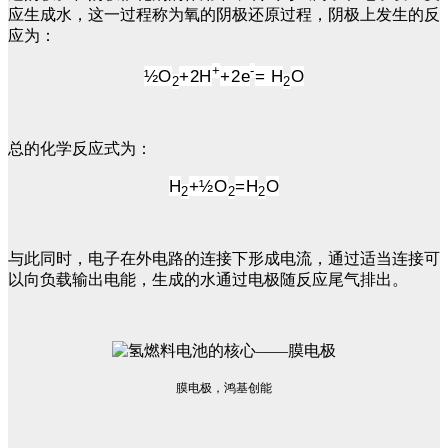
应生成水，这一过程称为氧的阴极还原过程，阴极上发生的反
应为：
+
-
½O
+2H
+2e
= H
O
2
2
总的化学反应式为：
H
+½O
=H
O
2
2
2
与此同时，电子在外电路的连接下形成电流，通过适当连接可
以向负载输出电能，生成的水通过电极随反应尾气排出。
膜电极，鸿基创能