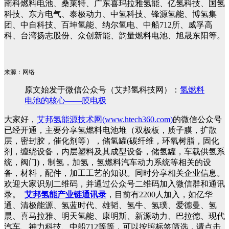
南科燃料电池、
桑莱特、
广东喜玛拉雅氢能、
亿氢科技
、
国氢
科技
、
东方电气、
泰极动力、
中氢科技、
锋源氢能
、
博氢集
团、
中自科技、
百坤氢能、
纳尔氢电、
中船712所、
威孚高
科、
台湾扬志股份
、
众创新能、韵量燃料电池、
旭晟东阳等。
来源：网络
原文始发于微信公众号（艾邦氢科技网）：
氢燃料
电池的核心——膜电极
大家好，
艾邦氢能源技术网(www.htech360.com)
的微信公众号
已经开通，主要分享氢燃料电池堆（双极板，质子膜，扩散
层，密封胶，催化剂等），储氢罐(碳纤维，环氧树脂，固化
剂，缠绕设备，内层塑料及其成型设备，储氢罐，车载供氢系
统，阀门)，制氢，加氢，氢燃料汽车动力系统等相关的设
备，材料，配件，加工工艺的知识。同时分享相关企业信息。
欢迎大家识别二维码，并通过公众号二维码加入微信群和通讯
录。
艾邦氢能产业链通讯录
，目前有2200人加入，如亿华
通、清极能源、氢蓝时代、雄韬、氢牛、氢璞、爱德曼、氢
晨、喜马拉雅、明天氢能、康明斯、新源动力、巴拉德、现代
汽车、神力科技、中船712等等，可以按照标签筛选，请点击