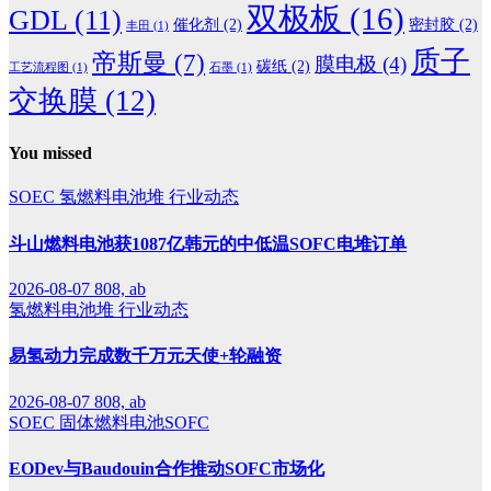
双极板
(16)
GDL
(11)
催化剂
(2)
密封胶
(2)
丰田
(1)
质子
帝斯曼
(7)
膜电极
(4)
碳纸
(2)
工艺流程图
(1)
石墨
(1)
交换膜
(12)
You missed
SOEC
氢燃料电池堆
行业动态
斗山燃料电池获1087亿韩元的中低温SOFC电堆订单
2026-08-07
808, ab
氢燃料电池堆
行业动态
易氢动力完成数千万元天使+轮融资
2026-08-07
808, ab
SOEC
固体燃料电池SOFC
EODev与Baudouin合作推动SOFC市场化