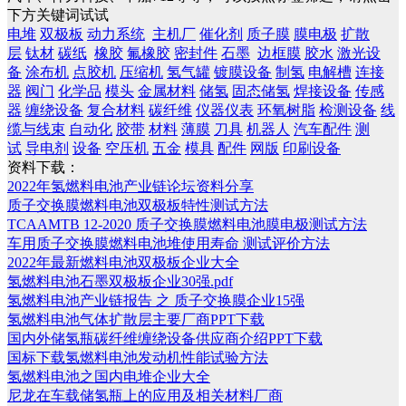
下方关键词试试
电堆
双极板
动力系统
主机厂
催化剂
质子膜
膜电极
扩散
层
钛材
碳纸
橡胶
氟橡胶
密封件
石墨
边框膜
胶水
激光设
备
涂布机
点胶机
压缩机
氢气罐
镀膜设备
制氢
电解槽
连接
器
阀门
化学品
模头
金属材料
储氢
固态储氢
焊接设备
传感
器
缠绕设备
复合材料
碳纤维
仪器仪表
环氧树脂
检测设备
线
缆与线束
自动化
胶带
材料
薄膜
刀具
机器人
汽车配件
测
试
导电剂
设备
空压机
五金
模具
配件
网版
印刷设备
资料下载：
2022年氢燃料电池产业链论坛资料分享
质子交换膜燃料电池双极板特性测试方法
TCAAMTB 12-2020 质子交换膜燃料电池膜电极测试方法
车用质子交换膜燃料电池堆使用寿命 测试评价方法
2022年最新燃料电池双极板企业大全
氢燃料电池石墨双极板企业30强.pdf
氢燃料电池产业链报告 之 质子交换膜企业15强
氢燃料电池气体扩散层主要厂商PPT下载
国内外储氢瓶碳纤维缠绕设备供应商介绍PPT下载
国标下载氢燃料电池发动机性能试验方法
氢燃料电池之国内电堆企业大全
尼龙在车载储氢瓶上的应用及相关材料厂商