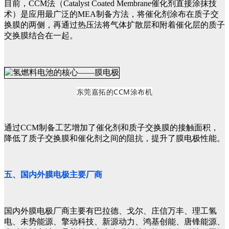
目前，CCM法（Catalyst Coated Membrane催化剂直接涂抹技
术）是应用最广泛的MEA制备方法，将催化剂涂布在质子交
换膜的两侧，再通过热压法将气体扩散层和附着催化层的质子
交换膜结合在一起。
东莞嘉拓的CCM涂布机
通过CCM制备工艺增加了催化剂和质子交换膜的接触面积，
降低了质子交换膜和催化剂之间的阻抗，提升了膜电极性能。
五、国内外膜电极主要厂商
国内外膜电极厂商主要有
巴拉
德、
戈尔
、
庄信万丰、
理工氢
电、
未势能源、
擎动科技、
新源动力、
鸿基创能、
唐锋能源、