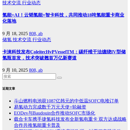
技术交流
行业动态
氢能+AI！云韬氢能×智卡科技，共同推动18吨氢能重卡商业
化落地
9 月 18, 2025
808, ab
储氢
技术交流
行业动态
卡涞科技发布ColeitecHyPVesselTM：碳纤维干法缠绕IV型储
氢瓶首发，技术突破翘首万亿新赛道
9 月 10, 2025
808, ab
近期文章
斗山燃料电池获1087亿韩元的中低温SOFC电堆订单
易氢动力完成数千万元天使+轮融资
EODev与Baudouin合作推动SOFC市场化
载合卡车携手捷氢科技发布全新氢电重卡 双方达成战略
合作共推氢能重卡普及