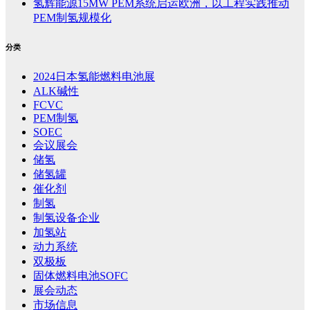
氢辉能源15MW PEM系统启运欧洲，以工程实践推动
PEM制氢规模化
分类
2024日本氢能燃料电池展
ALK碱性
FCVC
PEM制氢
SOEC
会议展会
储氢
储氢罐
催化剂
制氢
制氢设备企业
加氢站
动力系统
双极板
固体燃料电池SOFC
展会动态
市场信息