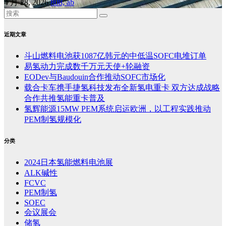
4 月 28, 2026
808, ab
近期文章
斗山燃料电池获1087亿韩元的中低温SOFC电堆订单
易氢动力完成数千万元天使+轮融资
EODev与Baudouin合作推动SOFC市场化
载合卡车携手捷氢科技发布全新氢电重卡 双方达成战略
合作共推氢能重卡普及
氢辉能源15MW PEM系统启运欧洲，以工程实践推动
PEM制氢规模化
分类
2024日本氢能燃料电池展
ALK碱性
FCVC
PEM制氢
SOEC
会议展会
储氢