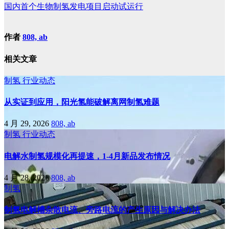
国内首个生物制氢发电项目启动试运行
作者
808, ab
相关文章
制氢
行业动态
从实证到应用，阳光氢能破解离网制氢难题
4 月 29, 2026
808, ab
制氢
行业动态
电解水制氢规模化再提速，1-4月新品发布情况
4 月 28, 2026
808, ab
制氢
制氢电解槽杂散电流、旁路电流的产生原因与解决办法