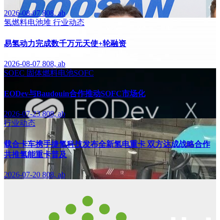
2026-08-07
808, ab
氢燃料电池堆
行业动态
易氢动力完成数千万元天使+轮融资
2026-08-07
808, ab
SOEC
固体燃料电池SOFC
EODev与Baudouin合作推动SOFC市场化
2026-07-23
808, ab
行业动态
载合卡车携手捷氢科技发布全新氢电重卡 双方达成战略合作
共推氢能重卡普及
2026-07-20
808, ab