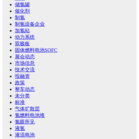
储氢罐
催化剂
制氢
制氢设备企业
加氢站
动力系统
双极板
固体燃料电池SOFC
展会动态
市场信息
技术交流
投融资
政策
整车动态
未分类
标准
气体扩散层
氢燃料电池堆
氢眼所见
液氢
液流电池