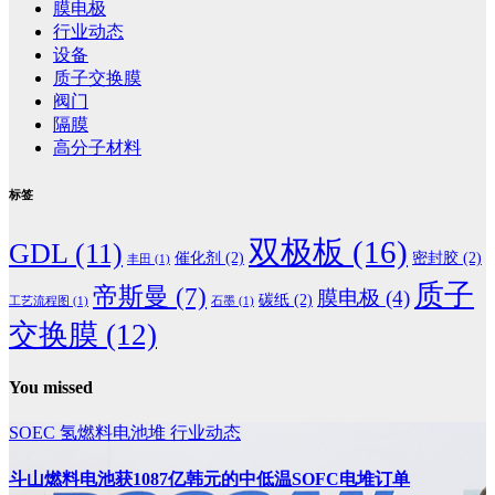
膜电极
行业动态
设备
质子交换膜
阀门
隔膜
高分子材料
标签
双极板
(16)
GDL
(11)
催化剂
(2)
密封胶
(2)
丰田
(1)
质子
帝斯曼
(7)
膜电极
(4)
碳纸
(2)
工艺流程图
(1)
石墨
(1)
交换膜
(12)
You missed
SOEC
氢燃料电池堆
行业动态
斗山燃料电池获1087亿韩元的中低温SOFC电堆订单