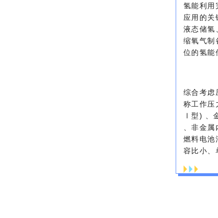
氢能利用
应用的关
液态储氢
缩氧气制
位的氢能
综合考虑
称工作压
Ⅰ型) 、
、非金属
燃料电池
容比小、