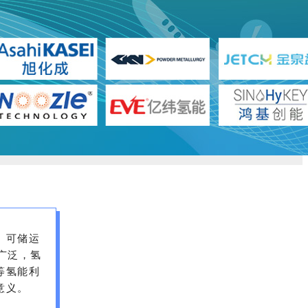
、可储运
广泛，氢
等氢能利
意义。