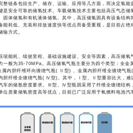
完整链条包括生产、储存、运输、应用等几方面，而决定氢能
键是安全可靠的储氢技术。车载储氢技术主要包括高压气态储
、固体储氢和有机液体储氢。其中，高压储氢因具有设备结构
备能耗低、充装和排放速度快等优点而备受重视，是目前占绝
储输方式。
压缩能耗、续驶里程、基础设施建设、安全等因素，高压储氧
力一般为35-70MPa。高压储氧气瓶主要分为四个类型：全金
金属内胆纤维环向缠绕气瓶( Ⅱ型) 、金属内胆纤维全缠绕气瓶(
内胆纤维全缠绕气瓶( Ⅳ型)。其中，Ⅰ型、Ⅱ型重容比大，难
汽车的储氬密度要求。Ⅲ型、Ⅳ型瓶因采用了纤维全缠绕结构
单位质量储氧密度高等优点，目前已广泛应用于氧燃料电池汽