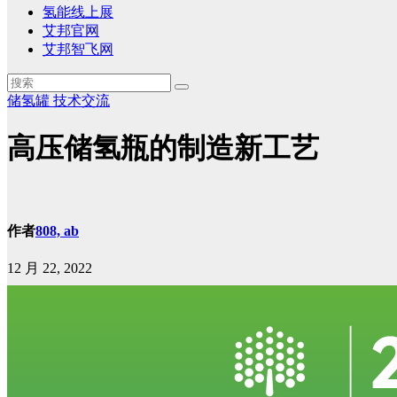
氢能线上展
艾邦官网
艾邦智飞网
储氢罐
技术交流
高压储氢瓶的制造新工艺
作者
808, ab
12 月 22, 2022