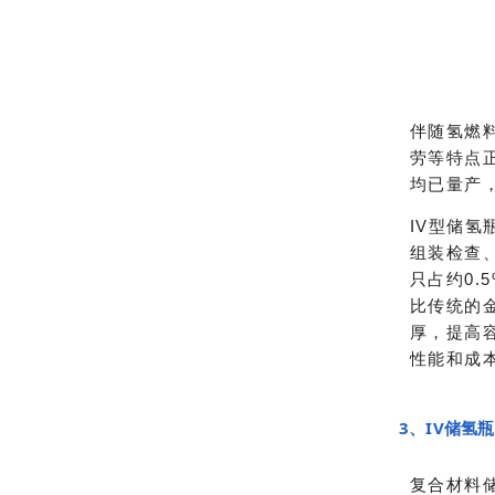
伴随氢燃
劳等特点
均已量产
IV型储氢
组装检查
只占约0
比传统的
厚，提高
性能和成
3、IV储氢
复合材料