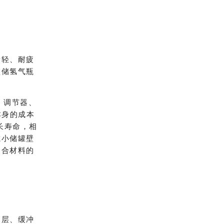
量轻、耐疲
型储氢气瓶
门、调节器、
本身的成本
长寿命，相
减小储罐壁
复合材料的
护层、缓冲