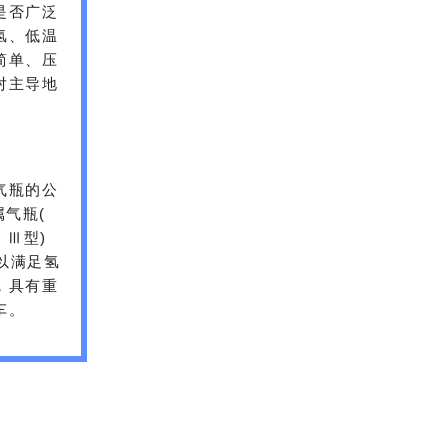
是否广泛
氢、低温
简单、压
对主导地
气瓶的公
属气瓶(
 Ⅲ型)
以满足氢
，具有重
车。