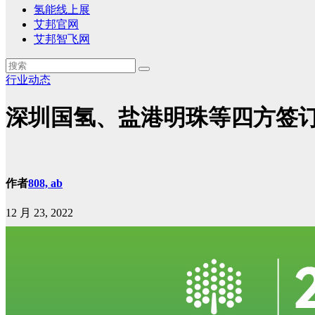
氢能线上展
艾邦官网
艾邦智飞网
行业动态
深圳国氢、盐港明珠等四方签订
作者
808, ab
12 月 23, 2022