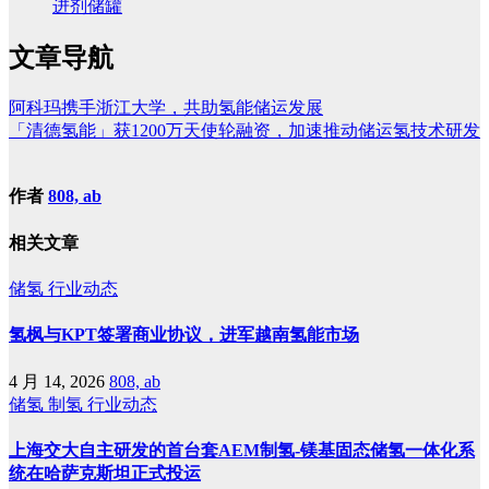
进剂储罐
文章导航
阿科玛携手浙江大学，共助氢能储运发展
「清德氢能」获1200万天使轮融资，加速推动储运氢技术研发
作者
808, ab
相关文章
储氢
行业动态
氢枫与KPT签署商业协议，进军越南氢能市场
4 月 14, 2026
808, ab
储氢
制氢
行业动态
上海交大自主研发的首台套AEM制氢-镁基固态储氢一体化系
统在哈萨克斯坦正式投运