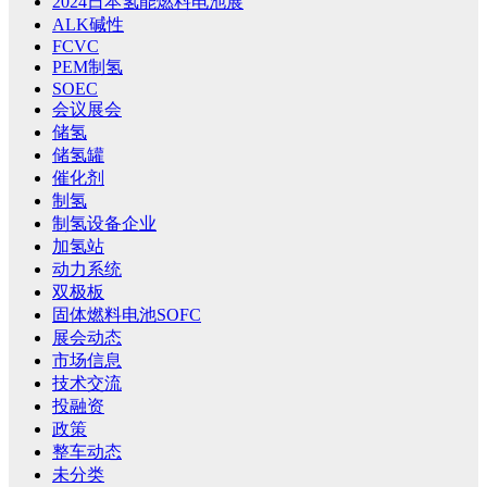
2024日本氢能燃料电池展
ALK碱性
FCVC
PEM制氢
SOEC
会议展会
储氢
储氢罐
催化剂
制氢
制氢设备企业
加氢站
动力系统
双极板
固体燃料电池SOFC
展会动态
市场信息
技术交流
投融资
政策
整车动态
未分类