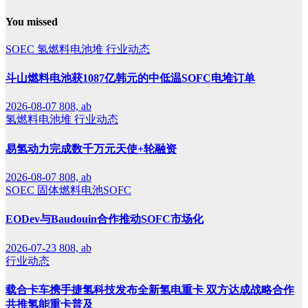
You missed
SOEC
氢燃料电池堆
行业动态
斗山燃料电池获1087亿韩元的中低温SOFC电堆订单
2026-08-07
808, ab
氢燃料电池堆
行业动态
易氢动力完成数千万元天使+轮融资
2026-08-07
808, ab
SOEC
固体燃料电池SOFC
EODev与Baudouin合作推动SOFC市场化
2026-07-23
808, ab
行业动态
载合卡车携手捷氢科技发布全新氢电重卡 双方达成战略合作
共推氢能重卡普及