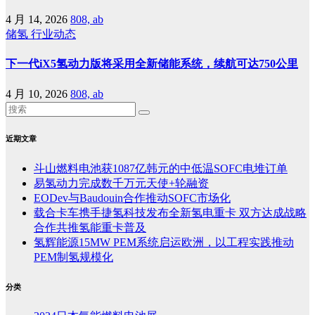
4 月 14, 2026
808, ab
储氢
行业动态
下一代iX5氢动力版将采用全新储能系统，续航可达750公里
4 月 10, 2026
808, ab
近期文章
斗山燃料电池获1087亿韩元的中低温SOFC电堆订单
易氢动力完成数千万元天使+轮融资
EODev与Baudouin合作推动SOFC市场化
载合卡车携手捷氢科技发布全新氢电重卡 双方达成战略
合作共推氢能重卡普及
氢辉能源15MW PEM系统启运欧洲，以工程实践推动
PEM制氢规模化
分类