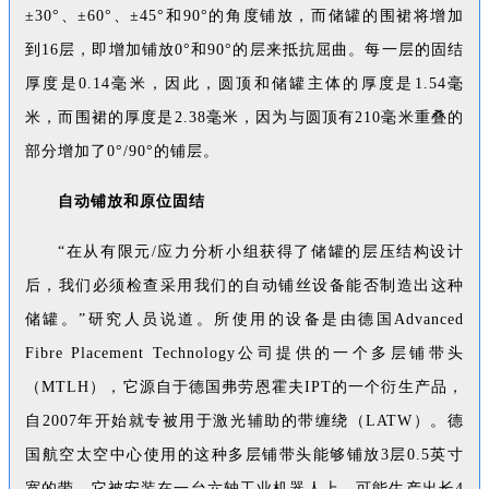
±30°、±60°、±45°和90°的角度铺放，而储罐的围裙将增加
到16层，即增加铺放0°和90°的层来抵抗屈曲。每一层的固结
厚度是0.14毫米，因此，圆顶和储罐主体的厚度是1.54毫
米，而围裙的厚度是2.38毫米，因为与圆顶有210毫米重叠的
部分增加了0°/90°的铺层。
自动铺放和原位固结
“在从有限元/应力分析小组获得了储罐的层压结构设计
后，我们必须检查采用我们的自动铺丝设备能否制造出这种
储罐。”研究人员说道。所使用的设备是由德国Advanced
Fibre Placement Technology公司提供的一个多层铺带头
（MTLH），它源自于德国弗劳恩霍夫IPT的一个衍生产品，
自2007年开始就专被用于激光辅助的带缠绕（LATW）。德
国航空太空中心使用的这种多层铺带头能够铺放3层0.5英寸
宽的带，它被安装在一台六轴工业机器人上，可能生产出长4