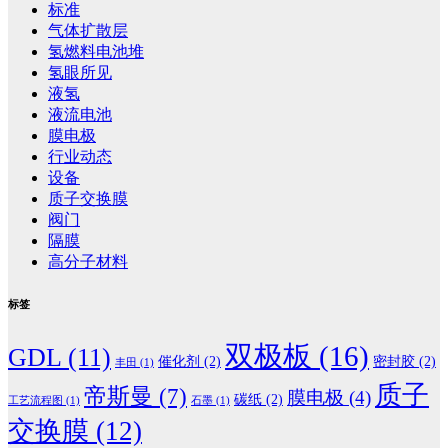
标准
气体扩散层
氢燃料电池堆
氢眼所见
液氢
液流电池
膜电极
行业动态
设备
质子交换膜
阀门
隔膜
高分子材料
标签
双极板
(16)
GDL
(11)
催化剂
(2)
密封胶
(2)
丰田
(1)
质子
帝斯曼
(7)
膜电极
(4)
碳纸
(2)
工艺流程图
(1)
石墨
(1)
交换膜
(12)