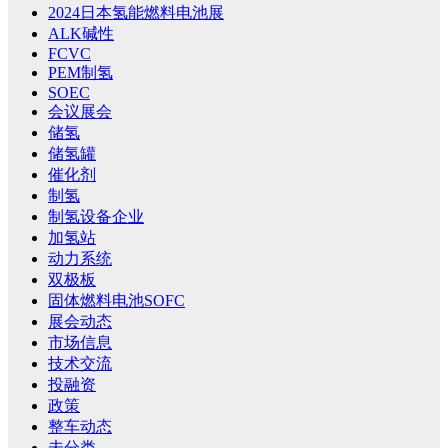
2024日本氢能燃料电池展
ALK碱性
FCVC
PEM制氢
SOEC
会议展会
储氢
储氢罐
催化剂
制氢
制氢设备企业
加氢站
动力系统
双极板
固体燃料电池SOFC
展会动态
市场信息
技术交流
投融资
政策
整车动态
未分类