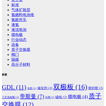
标准
气体扩散层
氢燃料电池堆
氢眼所见
液氢
液流电池
膜电极
行业动态
设备
质子交换膜
阀门
隔膜
高分子材料
标签
双极板
(16)
GDL
(11)
催化剂
(2)
密封胶
(2)
丰田
(1)
质子
帝斯曼
(7)
膜电极
(4)
碳纸
(2)
工艺流程图
(1)
石墨
(1)
交换膜
(12)