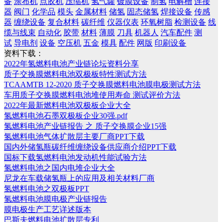
备
涂布机
点胶机
压缩机
氢气罐
镀膜设备
制氢
电解槽
连接
器
阀门
化学品
模头
金属材料
储氢
固态储氢
焊接设备
传感
器
缠绕设备
复合材料
碳纤维
仪器仪表
环氧树脂
检测设备
线
缆与线束
自动化
胶带
材料
薄膜
刀具
机器人
汽车配件
测
试
导电剂
设备
空压机
五金
模具
配件
网版
印刷设备
资料下载：
2022年氢燃料电池产业链论坛资料分享
质子交换膜燃料电池双极板特性测试方法
TCAAMTB 12-2020 质子交换膜燃料电池膜电极测试方法
车用质子交换膜燃料电池堆使用寿命 测试评价方法
2022年最新燃料电池双极板企业大全
氢燃料电池石墨双极板企业30强.pdf
氢燃料电池产业链报告 之 质子交换膜企业15强
氢燃料电池气体扩散层主要厂商PPT下载
国内外储氢瓶碳纤维缠绕设备供应商介绍PPT下载
国标下载氢燃料电池发动机性能试验方法
氢燃料电池之国内电堆企业大全
尼龙在车载储氢瓶上的应用及相关材料厂商
氢燃料电池之双极板PPT
氢燃料电池膜电极产业链报告
膜电极生产工艺详述版本
巴斯夫燃料电池扩散层专利