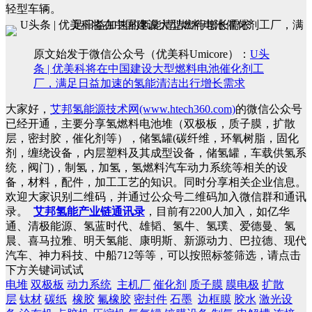
轻型车辆。
原文始发于微信公众号（优美科Umicore）：
U头
条 | 优美科将在中国建设大型燃料电池催化剂工
厂，满足日益加速的氢能清洁出行增长需求
大家好，
艾邦氢能源技术网(www.htech360.com)
的微信公众号
已经开通，主要分享氢燃料电池堆（双极板，质子膜，扩散
层，密封胶，催化剂等），储氢罐(碳纤维，环氧树脂，固化
剂，缠绕设备，内层塑料及其成型设备，储氢罐，车载供氢系
统，阀门)，制氢，加氢，氢燃料汽车动力系统等相关的设
备，材料，配件，加工工艺的知识。同时分享相关企业信息。
欢迎大家识别二维码，并通过公众号二维码加入微信群和通讯
录。
艾邦氢能产业链通讯录
，目前有2200人加入，如亿华
通、清极能源、氢蓝时代、雄韬、氢牛、氢璞、爱德曼、氢
晨、喜马拉雅、明天氢能、康明斯、新源动力、巴拉德、现代
汽车、神力科技、中船712等等，可以按照标签筛选，请点击
下方关键词试试
电堆
双极板
动力系统
主机厂
催化剂
质子膜
膜电极
扩散
层
钛材
碳纸
橡胶
氟橡胶
密封件
石墨
边框膜
胶水
激光设