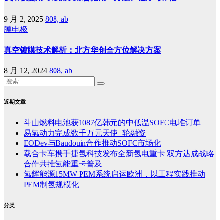
9 月 2, 2025
808, ab
膜电极
真空镀膜技术解析：北方华创全方位解决方案
8 月 12, 2024
808, ab
近期文章
斗山燃料电池获1087亿韩元的中低温SOFC电堆订单
易氢动力完成数千万元天使+轮融资
EODev与Baudouin合作推动SOFC市场化
载合卡车携手捷氢科技发布全新氢电重卡 双方达成战略
合作共推氢能重卡普及
氢辉能源15MW PEM系统启运欧洲，以工程实践推动
PEM制氢规模化
分类