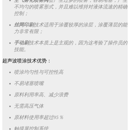
空气雾化喷雾阀
会产生过多的喷雾，容易堵塞，产生
不均匀的喷雾形式，并且难以维持对液体流速的精确
控制；
丝网印刷
技术适用于涂覆较厚的涂层，涂覆薄层的能
力非常有限；
手动刷
技术本质上是主观的，因为这考验了操作员的
技能。
超声波喷涂技术优势：
喷涂均匀性与可控性高
不易堵塞喷嘴
原料利用率高、减少浪费
无需高压气体
原材料使用率超过95％
触摸屏控制系统