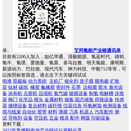
录。
艾邦氢能产业链通讯录
，
目前有2200人加入，如亿华通、清极能源、氢蓝时代、雄韬、
氢牛、氢璞、爱德曼、氢晨、喜马拉雅、明天氢能、康明斯、
新源动力、巴拉德、现代汽车、神力科技、中船712等等，可
以按照标签筛选，请点击下方关键词试试
电堆
双极板
动力系统
主机厂
催化剂
质子膜
膜电极
扩散
层
钛材
碳纸
橡胶
氟橡胶
密封件
石墨
边框膜
胶水
激光设
备
涂布机
点胶机
压缩机
氢气罐
镀膜设备
制氢
电解槽
连接
器
阀门
化学品
模头
金属材料
储氢
固态储氢
焊接设备
传感
器
缠绕设备
复合材料
碳纤维
仪器仪表
环氧树脂
检测设备
线
缆与线束
自动化
胶带
材料
薄膜
刀具
机器人
汽车配件
测
试
导电剂
设备
空压机
五金
模具
配件
网版
印刷设备
资料下载：
2022年氢燃料电池产业链论坛资料分享