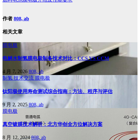
作者
808, ab
相关文章
膜电极
电解水制氢膜电极制备技术对比：CCS VS CCM
4 月 7, 2026
808, ab
制氢
技术交流
膜电极
钛阳极使用寿命测试综合指南：方法、程序与评估
9 月 2, 2025
808, ab
膜电极
真空镀膜技术解析：北方华创全方位解决方案
8 月 12, 2024
808, ab