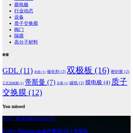
膜电极
行业动态
设备
质子交换膜
阀门
隔膜
高分子材料
标签
双极板
(16)
GDL
(11)
催化剂
(2)
密封胶
(2)
丰田
(1)
质子
帝斯曼
(7)
膜电极
(4)
碳纸
(2)
工艺流程图
(1)
石墨
(1)
交换膜
(12)
You missed
SOEC
固体燃料电池SOFC
EODev与Baudouin合作推动SOFC市场化