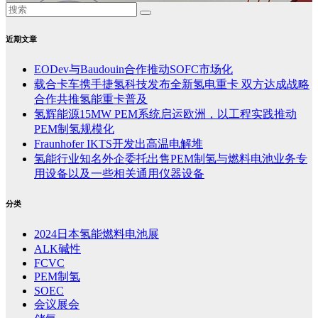
近期文章
EODev与Baudouin合作推动SOFC市场化
载合卡车携手捷氢科技发布全新氢电重卡 双方达成战略
合作共推氢能重卡普及
氢辉能源15MW PEM系统启运欧洲，以工程实践推动
PEM制氢规模化
Fraunhofer IKTS开发出高温电解堆
氢能行业知名外企委托出售PEM制氢与燃料电池业务专
用设备以及一些相关通用仪器设备
分类
2024日本氢能燃料电池展
ALK碱性
FCVC
PEM制氢
SOEC
会议展会