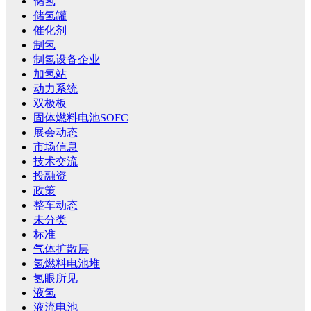
储氢
储氢罐
催化剂
制氢
制氢设备企业
加氢站
动力系统
双极板
固体燃料电池SOFC
展会动态
市场信息
技术交流
投融资
政策
整车动态
未分类
标准
气体扩散层
氢燃料电池堆
氢眼所见
液氢
液流电池