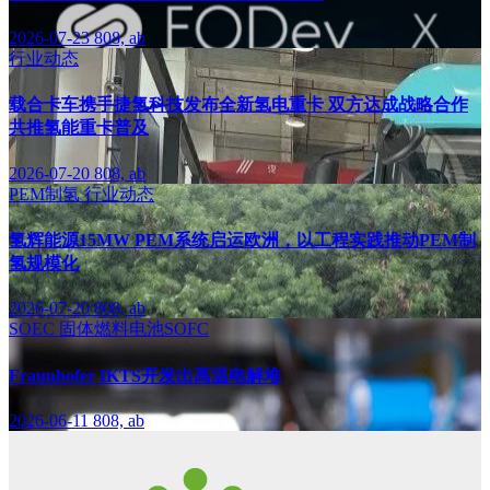
2026-07-23
808, ab
行业动态
载合卡车携手捷氢科技发布全新氢电重卡 双方达成战略合作
共推氢能重卡普及
2026-07-20
808, ab
PEM制氢
行业动态
氢辉能源15MW PEM系统启运欧洲，以工程实践推动PEM制
氢规模化
2026-07-20
808, ab
SOEC
固体燃料电池SOFC
Fraunhofer IKTS开发出高温电解堆
2026-06-11
808, ab