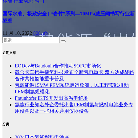
标准
行业动态
阀门
国际水准、极致安全 | “岩竹”系列—70MPa减压阀书写行业新
标准
11 月 10, 2022
808, ab
近期文章
EODev与Baudouin合作推动SOFC市场化
载合卡车携手捷氢科技发布全新氢电重卡 双方达成战略
合作共推氢能重卡普及
氢辉能源15MW PEM系统启运欧洲，以工程实践推动
PEM制氢规模化
Fraunhofer IKTS开发出高温电解堆
氢能行业知名外企委托出售PEM制氢与燃料电池业务专
用设备以及一些相关通用仪器设备
分类
2024日本氢能燃料电池展