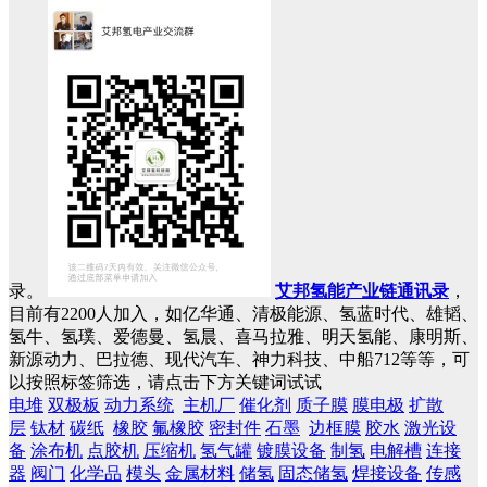
录。
艾邦氢能产业链通讯录
，
目前有2200人加入，如亿华通、清极能源、氢蓝时代、雄韬、
氢牛、氢璞、爱德曼、氢晨、喜马拉雅、明天氢能、康明斯、
新源动力、巴拉德、现代汽车、神力科技、中船712等等，可
以按照标签筛选，请点击下方关键词试试
电堆
双极板
动力系统
主机厂
催化剂
质子膜
膜电极
扩散
层
钛材
碳纸
橡胶
氟橡胶
密封件
石墨
边框膜
胶水
激光设
备
涂布机
点胶机
压缩机
氢气罐
镀膜设备
制氢
电解槽
连接
器
阀门
化学品
模头
金属材料
储氢
固态储氢
焊接设备
传感