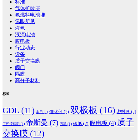
标准
气体扩散层
氢燃料电池堆
氢眼所见
液氢
液流电池
膜电极
行业动态
设备
质子交换膜
阀门
隔膜
高分子材料
标签
双极板
(16)
GDL
(11)
催化剂
(2)
密封胶
(2)
丰田
(1)
质子
帝斯曼
(7)
膜电极
(4)
碳纸
(2)
工艺流程图
(1)
石墨
(1)
交换膜
(12)