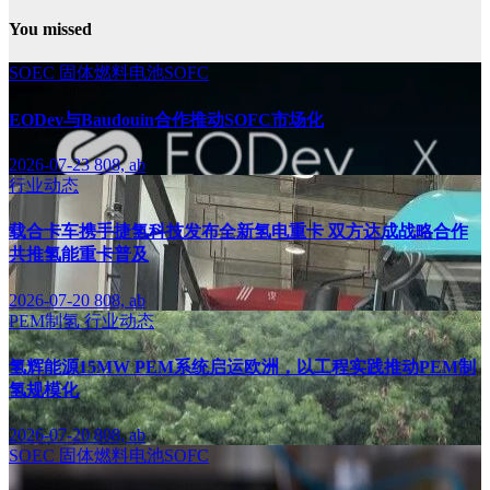
You missed
SOEC
固体燃料电池SOFC
EODev与Baudouin合作推动SOFC市场化
2026-07-23
808, ab
行业动态
载合卡车携手捷氢科技发布全新氢电重卡 双方达成战略合作
共推氢能重卡普及
2026-07-20
808, ab
PEM制氢
行业动态
氢辉能源15MW PEM系统启运欧洲，以工程实践推动PEM制
氢规模化
2026-07-20
808, ab
SOEC
固体燃料电池SOFC