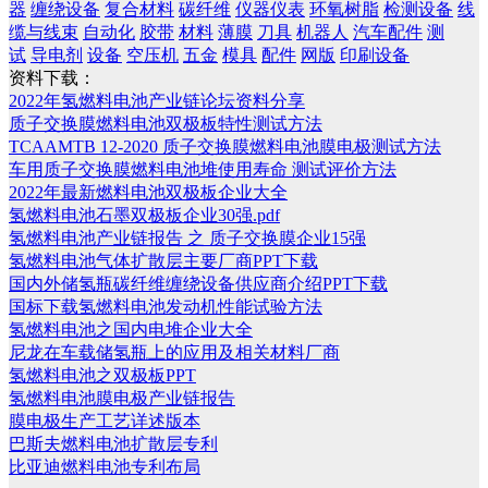
器
缠绕设备
复合材料
碳纤维
仪器仪表
环氧树脂
检测设备
线
缆与线束
自动化
胶带
材料
薄膜
刀具
机器人
汽车配件
测
试
导电剂
设备
空压机
五金
模具
配件
网版
印刷设备
资料下载：
2022年氢燃料电池产业链论坛资料分享
质子交换膜燃料电池双极板特性测试方法
TCAAMTB 12-2020 质子交换膜燃料电池膜电极测试方法
车用质子交换膜燃料电池堆使用寿命 测试评价方法
2022年最新燃料电池双极板企业大全
氢燃料电池石墨双极板企业30强.pdf
氢燃料电池产业链报告 之 质子交换膜企业15强
氢燃料电池气体扩散层主要厂商PPT下载
国内外储氢瓶碳纤维缠绕设备供应商介绍PPT下载
国标下载氢燃料电池发动机性能试验方法
氢燃料电池之国内电堆企业大全
尼龙在车载储氢瓶上的应用及相关材料厂商
氢燃料电池之双极板PPT
氢燃料电池膜电极产业链报告
膜电极生产工艺详述版本
巴斯夫燃料电池扩散层专利
比亚迪燃料电池专利布局