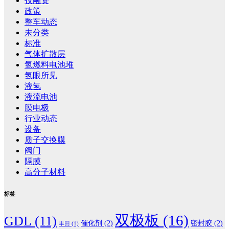
投融资
政策
整车动态
未分类
标准
气体扩散层
氢燃料电池堆
氢眼所见
液氢
液流电池
膜电极
行业动态
设备
质子交换膜
阀门
隔膜
高分子材料
标签
双极板
(16)
GDL
(11)
催化剂
(2)
密封胶
(2)
丰田
(1)