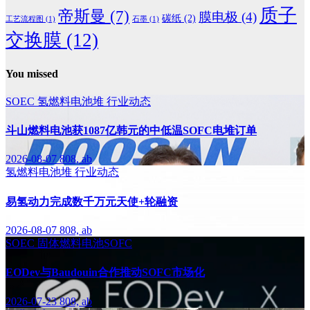
质子
帝斯曼
(7)
膜电极
(4)
碳纸
(2)
工艺流程图
(1)
石墨
(1)
交换膜
(12)
You missed
SOEC
氢燃料电池堆
行业动态
斗山燃料电池获1087亿韩元的中低温SOFC电堆订单
2026-08-07
808, ab
氢燃料电池堆
行业动态
易氢动力完成数千万元天使+轮融资
2026-08-07
808, ab
SOEC
固体燃料电池SOFC
EODev与Baudouin合作推动SOFC市场化
2026-07-23
808, ab