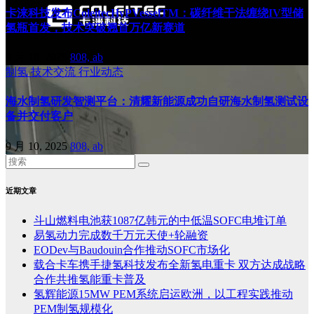
卡涞科技发布ColeitecHyPVesselTM：碳纤维干法缠绕IV型储
氢瓶首发，技术突破翘首万亿新赛道
9 月 10, 2025
808, ab
制氢
技术交流
行业动态
海水制氢研发智测平台：清耀新能源成功自研海水制氢测试设
备并交付客户
9 月 10, 2025
808, ab
近期文章
斗山燃料电池获1087亿韩元的中低温SOFC电堆订单
易氢动力完成数千万元天使+轮融资
EODev与Baudouin合作推动SOFC市场化
载合卡车携手捷氢科技发布全新氢电重卡 双方达成战略
合作共推氢能重卡普及
氢辉能源15MW PEM系统启运欧洲，以工程实践推动
PEM制氢规模化