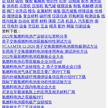
层
钛材
碳纸
橡胶
氟橡胶
密封件
石墨
边框膜
胶水
激光设
备
涂布机
点胶机
压缩机
氢气罐
镀膜设备
制氢
电解槽
连接
器
阀门
化学品
模头
金属材料
储氢
固态储氢
焊接设备
传感
器
缠绕设备
复合材料
碳纤维
仪器仪表
环氧树脂
检测设备
线
缆与线束
自动化
胶带
材料
薄膜
刀具
机器人
汽车配件
测
试
导电剂
设备
空压机
五金
模具
配件
网版
印刷设备
资料下载：
2022年氢燃料电池产业链论坛资料分享
质子交换膜燃料电池双极板特性测试方法
TCAAMTB 12-2020 质子交换膜燃料电池膜电极测试方法
车用质子交换膜燃料电池堆使用寿命 测试评价方法
2022年最新燃料电池双极板企业大全
氢燃料电池石墨双极板企业30强.pdf
氢燃料电池产业链报告 之 质子交换膜企业15强
氢燃料电池气体扩散层主要厂商PPT下载
国内外储氢瓶碳纤维缠绕设备供应商介绍PPT下载
国标下载氢燃料电池发动机性能试验方法
氢燃料电池之国内电堆企业大全
尼龙在车载储氢瓶上的应用及相关材料厂商
氢燃料电池之双极板PPT
氢燃料电池膜电极产业链报告
膜电极生产工艺详述版本