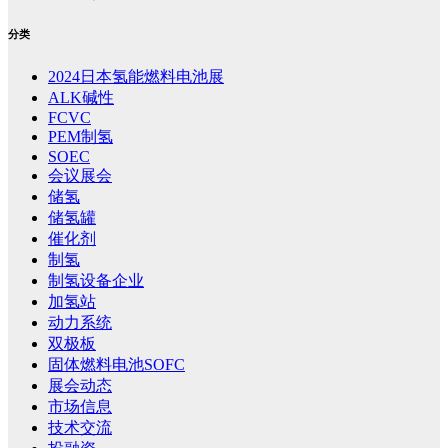
分类
2024日本氢能燃料电池展
ALK碱性
FCVC
PEM制氢
SOEC
会议展会
储氢
储氢罐
催化剂
制氢
制氢设备企业
加氢站
动力系统
双极板
固体燃料电池SOFC
展会动态
市场信息
技术交流