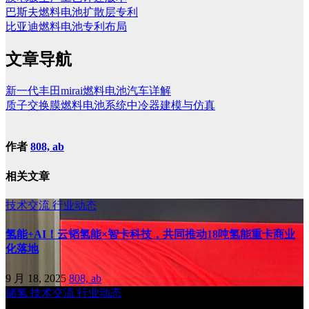
巴斯夫燃料电池扩散层专利
比亚迪燃料电池专利布局
文章导航
新一代丰田mirai燃料电池汽车详解
质子交换膜燃料电池系统中冷器建模与仿真
作者
808, ab
相关文章
技术交流
行业动态
氢能+AI！云韬氢能×智卡科技，共同推动18吨氢能重卡商业
化落地
9 月 18, 2025
808, ab
储氢
技术交流
行业动态