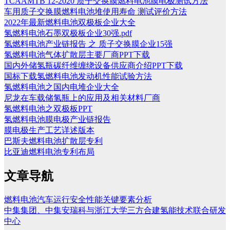
TCAAMTB 12-2020 质子交换膜燃料电池膜电极测试方法
车用质子交换膜燃料电池堆使用寿命 测试评价方法
2022年最新燃料电池双极板企业大全
氢燃料电池石墨双极板企业30强.pdf
氢燃料电池产业链报告 之 质子交换膜企业15强
氢燃料电池气体扩散层主要厂商PPT下载
国内外储氢瓶碳纤维缠绕设备供应商介绍PPT下载
国标下载氢燃料电池发动机性能试验方法
氢燃料电池之国内电堆企业大全
尼龙在车载储氢瓶上的应用及相关材料厂商
氢燃料电池之双极板PPT
氢燃料电池膜电极产业链报告
膜电极生产工艺详述版本
巴斯夫燃料电池扩散层专利
比亚迪燃料电池专利布局
文章导航
燃料电池汽车运行安全性能关键要素分析
中集集团、中集安瑞科与浙江大学三方合建氢能技术联合研发
中心