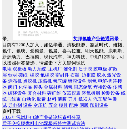
录。
艾邦氢能产业链通讯录
，
目前有2200人加入，如亿华通、清极能源、氢蓝时代、雄韬、
氢牛、氢璞、爱德曼、氢晨、喜马拉雅、明天氢能、康明斯、
新源动力、巴拉德、现代汽车、神力科技、中船712等等，可
以按照标签筛选，请点击下方关键词试试
电堆
双极板
动力系统
主机厂
催化剂
质子膜
膜电极
扩散
层
钛材
碳纸
橡胶
氟橡胶
密封件
石墨
边框膜
胶水
激光设
备
涂布机
点胶机
压缩机
氢气罐
镀膜设备
制氢
电解槽
连接
器
阀门
化学品
模头
金属材料
储氢
固态储氢
焊接设备
传感
器
缠绕设备
复合材料
碳纤维
仪器仪表
环氧树脂
检测设备
线
缆与线束
自动化
胶带
材料
薄膜
刀具
机器人
汽车配件
测
试
导电剂
设备
空压机
五金
模具
配件
网版
印刷设备
资料下载：
2022年氢燃料电池产业链论坛资料分享
质子交换膜燃料电池双极板特性测试方法