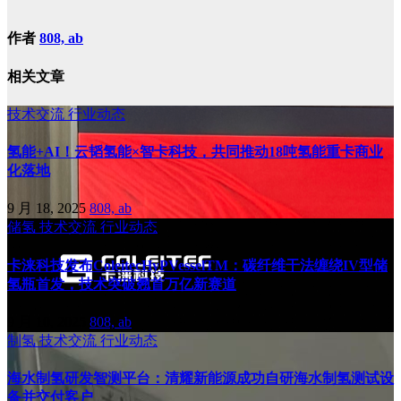
作者
808, ab
相关文章
技术交流
行业动态
氢能+AI！云韬氢能×智卡科技，共同推动18吨氢能重卡商业
化落地
9 月 18, 2025
808, ab
储氢
技术交流
行业动态
卡涞科技发布ColeitecHyPVesselTM：碳纤维干法缠绕IV型储
氢瓶首发，技术突破翘首万亿新赛道
9 月 10, 2025
808, ab
制氢
技术交流
行业动态
海水制氢研发智测平台：清耀新能源成功自研海水制氢测试设
备并交付客户