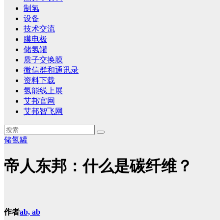
制氢
设备
技术交流
膜电极
储氢罐
质子交换膜
微信群和通讯录
资料下载
氢能线上展
艾邦官网
艾邦智飞网
储氢罐
帝人东邦：什么是碳纤维？
作者
ab, ab