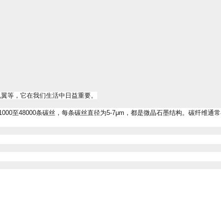
机翼等，它在我们生活中日益重要。
1000
至
48000
条碳丝，每条碳丝直径为
5-7μm
，都是微晶石墨结构。碳纤维通常