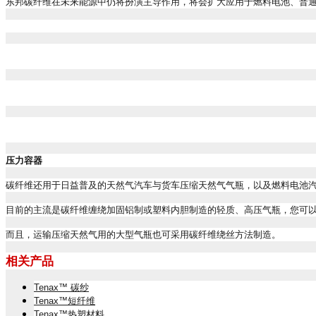
东邦碳纤维在未来能源中仍将扮演主导作用，将会扩大应用于燃料电池、普
压力容器
碳纤维还用于日益普及的天然气汽车与货车压缩天然气气瓶，以及燃料电池
目前的主流是碳纤维缠绕加固铝制或塑料内胆制造的轻质、高压气瓶，您可
而且，运输压缩天然气用的大型气瓶也可采用碳纤维绕丝方法制造。
相关产品
Tenax™
碳纱
Tenax™
短纤维
Tenax™
热塑材料