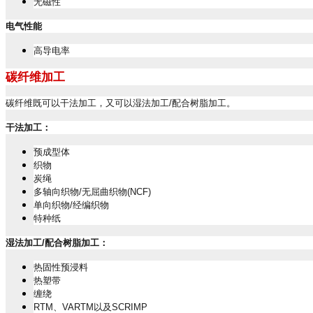
无磁性
电气性能
高导电率
碳纤维加工
碳纤维既可以干法加工，又可以湿法加工
/
配合树脂加工。
干法加工：
预成型体
织物
炭绳
多轴向织物
/
无屈曲织物
(NCF)
单向织物
/
经编织物
特种纸
湿法加工
/
配合树脂加工：
热固性预浸料
热塑带
缠绕
RTM
、
VARTM
以及
SCRIMP