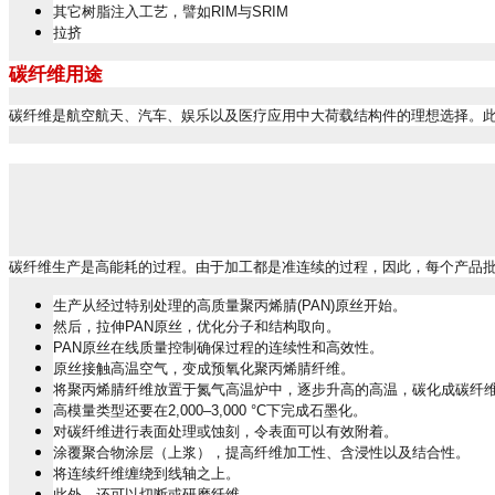
其它树脂注入工艺，譬如
RIM
与
SRIM
拉挤
碳纤维用途
碳纤维是航空航天、汽车、娱乐以及医疗应用中大荷载结构件的理想选择。
碳纤维生产是高能耗的过程。由于加工都是准连续的过程，因此，每个产品
生产从经过特别处理的高质量聚丙烯腈
(PAN)
原丝开始。
然后，拉伸
PAN
原丝，优化分子和结构取向。
PAN
原丝在线质量控制确保过程的连续性和高效性。
原丝接触高温空气，变成预氧化聚丙烯腈纤维。
将聚丙烯腈纤维放置于氮气高温炉中，逐步升高的高温，碳化成碳纤
高模量类型还要在
2,000–3,000 °C
下完成石墨化。
对碳纤维进行表面处理或蚀刻，令表面可以有效附着。
涂覆聚合物涂层（上浆），提高纤维加工性、含浸性以及结合性。
将连续纤维缠绕到线轴之上。
此外，还可以切断或研磨纤维。