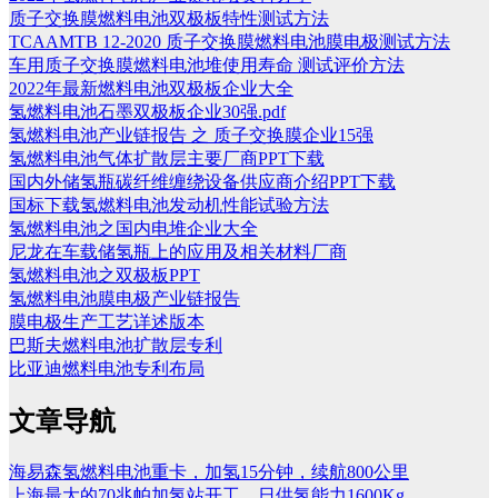
质子交换膜燃料电池双极板特性测试方法
TCAAMTB 12-2020 质子交换膜燃料电池膜电极测试方法
车用质子交换膜燃料电池堆使用寿命 测试评价方法
2022年最新燃料电池双极板企业大全
氢燃料电池石墨双极板企业30强.pdf
氢燃料电池产业链报告 之 质子交换膜企业15强
氢燃料电池气体扩散层主要厂商PPT下载
国内外储氢瓶碳纤维缠绕设备供应商介绍PPT下载
国标下载氢燃料电池发动机性能试验方法
氢燃料电池之国内电堆企业大全
尼龙在车载储氢瓶上的应用及相关材料厂商
氢燃料电池之双极板PPT
氢燃料电池膜电极产业链报告
膜电极生产工艺详述版本
巴斯夫燃料电池扩散层专利
比亚迪燃料电池专利布局
文章导航
海易森氢燃料电池重卡，加氢15分钟，续航800公里
上海最大的70兆帕加氢站开工，日供氢能力1600Kg