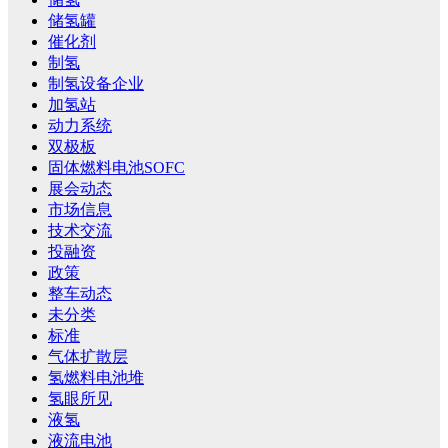
储氢罐
催化剂
制氢
制氢设备企业
加氢站
动力系统
双极板
固体燃料电池SOFC
展会动态
市场信息
技术交流
投融资
政策
整车动态
未分类
标准
气体扩散层
氢燃料电池堆
氢眼所见
液氢
液流电池