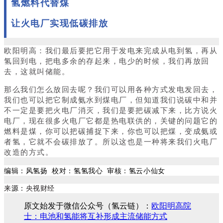
氢燃料代替煤
让火电厂实现低碳排放
欧阳明高：我们最后要把它用于发电来完成从电到氢，再从
氢回到电，把电多余的存起来，电少的时候，我们再放回
去，这就叫储能。
那么我们怎么放回去呢？我们可以用各种方式发电发回去，
我们也可以把它制成氨水到煤电厂，但知道我们说碳中和并
不一定是要把火电厂消灭，我们是要把碳减下来，比方说火
电厂，现在很多火电厂它都是热电联供的，关键的问题它的
燃料是煤，你可以把碳捕捉下来，你也可以把煤，变成氨或
者氢，它就不会碳排放了。所以这也是一种将来我们火电厂
改造的方式。
编辑：风氢扬 校对：氢氢我心 审核：氢云小仙女
源：
来
央视财经
原文始发于微信公众号（氢云链）：
欧阳明高院
士：电池和氢能将互补形成主流储能方式