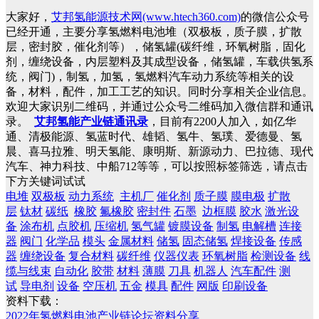
大家好，
艾邦氢能源技术网(www.htech360.com)
的微信公众号
已经开通，主要分享氢燃料电池堆（双极板，质子膜，扩散
层，密封胶，催化剂等），储氢罐(碳纤维，环氧树脂，固化
剂，缠绕设备，内层塑料及其成型设备，储氢罐，车载供氢系
统，阀门)，制氢，加氢，氢燃料汽车动力系统等相关的设
备，材料，配件，加工工艺的知识。同时分享相关企业信息。
欢迎大家识别二维码，并通过公众号二维码加入微信群和通讯
录。
艾邦氢能产业链通讯录
，目前有2200人加入，如亿华
通、清极能源、氢蓝时代、雄韬、氢牛、氢璞、爱德曼、氢
晨、喜马拉雅、明天氢能、康明斯、新源动力、巴拉德、现代
汽车、神力科技、中船712等等，可以按照标签筛选，请点击
下方关键词试试
电堆
双极板
动力系统
主机厂
催化剂
质子膜
膜电极
扩散
层
钛材
碳纸
橡胶
氟橡胶
密封件
石墨
边框膜
胶水
激光设
备
涂布机
点胶机
压缩机
氢气罐
镀膜设备
制氢
电解槽
连接
器
阀门
化学品
模头
金属材料
储氢
固态储氢
焊接设备
传感
器
缠绕设备
复合材料
碳纤维
仪器仪表
环氧树脂
检测设备
线
缆与线束
自动化
胶带
材料
薄膜
刀具
机器人
汽车配件
测
试
导电剂
设备
空压机
五金
模具
配件
网版
印刷设备
资料下载：
2022年氢燃料电池产业链论坛资料分享