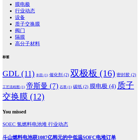
膜电极
行业动态
设备
质子交换膜
阀门
隔膜
高分子材料
标签
双极板
(16)
GDL
(11)
催化剂
(2)
密封胶
(2)
丰田
(1)
质子
帝斯曼
(7)
膜电极
(4)
碳纸
(2)
工艺流程图
(1)
石墨
(1)
交换膜
(12)
You missed
SOEC
氢燃料电池堆
行业动态
斗山燃料电池获1087亿韩元的中低温SOFC电堆订单