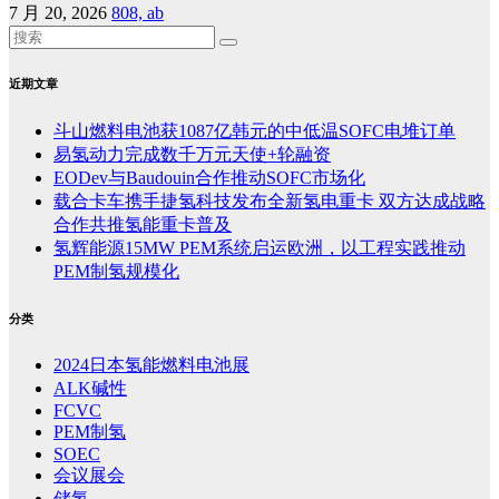
7 月 20, 2026
808, ab
近期文章
斗山燃料电池获1087亿韩元的中低温SOFC电堆订单
易氢动力完成数千万元天使+轮融资
EODev与Baudouin合作推动SOFC市场化
载合卡车携手捷氢科技发布全新氢电重卡 双方达成战略
合作共推氢能重卡普及
氢辉能源15MW PEM系统启运欧洲，以工程实践推动
PEM制氢规模化
分类
2024日本氢能燃料电池展
ALK碱性
FCVC
PEM制氢
SOEC
会议展会
储氢