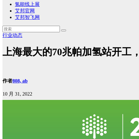
氢能线上展
艾邦官网
艾邦智飞网
行业动态
上海最大的70兆帕加氢站开工，日
作者
808, ab
10 月 31, 2022