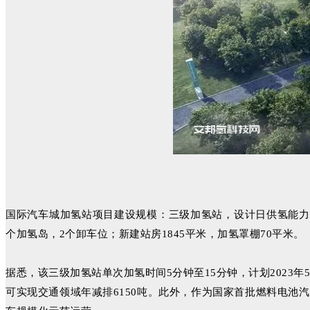
国际汽车城加氢站项目建设规模：三级加氢站，设计日供氢能力1600Kg
个加氢岛，2个卸车位；新建站房1845平米，加氢罩棚70平米。
据悉，该三级加氢站单次加氢时间5分钟至15分钟，计划2023年
可实现交通领域年减排6150吨。此外，作为国家首批燃料电池