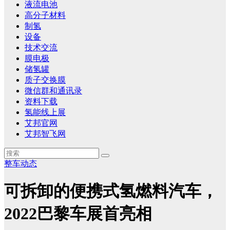
液流电池
高分子材料
制氢
设备
技术交流
膜电极
储氢罐
质子交换膜
微信群和通讯录
资料下载
氢能线上展
艾邦官网
艾邦智飞网
整车动态
可拆卸的便携式氢燃料汽车，
2022巴黎车展首亮相