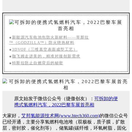
●
新能源汽车电池包防火新材料——哥斯拉
™（GODZILLA™）防火绝热材料
●
3DVOF（三维真空表面成型工艺）
●
咖飞姆走进美的，精准对接创新需求
●
特斯拉防止自燃背后的秘密
原文始发于微信公众号（捷傲创友）：
可拆卸的便
携式氢燃料汽车，2022巴黎车展首亮相
大家好，
艾邦氢能源技术网(www.htech360.com)
的微信公众号
已经开通，主要分享氢燃料电池堆（双极板，质子膜，扩散
层，密封胶，催化剂等），储氢罐(碳纤维，环氧树脂，固化