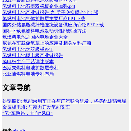
2022年最新燃料电池双极板企业大全
氢燃料电池石墨双极板企业30强.pdf
氢燃料电池产业链报告 之 质子交换膜企业15强
氢燃料电池气体扩散层主要厂商PPT下载
国内外储氢瓶碳纤维缠绕设备供应商介绍PPT下载
国标下载氢燃料电池发动机性能试验方法
氢燃料电池之国内电堆企业大全
尼龙在车载储氢瓶上的应用及相关材料厂商
氢燃料电池之双极板PPT
氢燃料电池膜电极产业链报告
膜电极生产工艺详述版本
巴斯夫燃料电池扩散层专利
比亚迪燃料电池专利布局
文章导航
雄韬股份: 氢能乘用车正在与广汽联合研发，将搭配雄韬氢瑞
金属板电堆; 与衡力开发氢能叉车
“氢”车熟路，奔向“风口”
作者
ab, ab