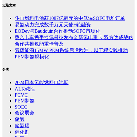
近期文章
斗山燃料电池获1087亿韩元的中低温SOFC电堆订单
易氢动力完成数千万元天使+轮融资
EODev与Baudouin合作推动SOFC市场化
载合卡车携手捷氢科技发布全新氢电重卡 双方达成战略
合作共推氢能重卡普及
氢辉能源15MW PEM系统启运欧洲，以工程实践推动
PEM制氢规模化
分类
2024日本氢能燃料电池展
ALK碱性
FCVC
PEM制氢
SOEC
会议展会
储氢
储氢罐
催化剂