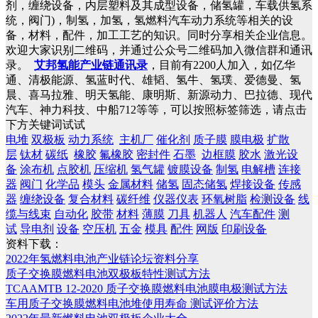
剂，缠绕设备，内层塑料及其成型设备，储氢罐，车载供氢系
统，阀门)，制氢，加氢，氢燃料汽车动力系统等相关的设
备，材料，配件，加工工艺的知识。同时分享相关企业信息。
欢迎大家识别二维码，并通过公众号二维码加入微信群和通讯
录。
艾邦氢能产业链通讯录
，目前有2200人加入，如亿华
通、清极能源、氢蓝时代、雄韬、氢牛、氢璞、爱德曼、氢
晨、喜马拉雅、明天氢能、康明斯、新源动力、巴拉德、现代
汽车、神力科技、中船712等等，可以按照标签筛选，请点击
下方关键词试试
电堆
双极板
动力系统
主机厂
催化剂
质子膜
膜电极
扩散
层
钛材
碳纸
橡胶
氟橡胶
密封件
石墨
边框膜
胶水
激光设
备
涂布机
点胶机
压缩机
氢气罐
镀膜设备
制氢
电解槽
连接
器
阀门
化学品
模头
金属材料
储氢
固态储氢
焊接设备
传感
器
缠绕设备
复合材料
碳纤维
仪器仪表
环氧树脂
检测设备
线
缆与线束
自动化
胶带
材料
薄膜
刀具
机器人
汽车配件
测
试
导电剂
设备
空压机
五金
模具
配件
网版
印刷设备
资料下载：
2022年氢燃料电池产业链论坛资料分享
质子交换膜燃料电池双极板特性测试方法
TCAAMTB 12-2020 质子交换膜燃料电池膜电极测试方法
车用质子交换膜燃料电池堆使用寿命 测试评价方法