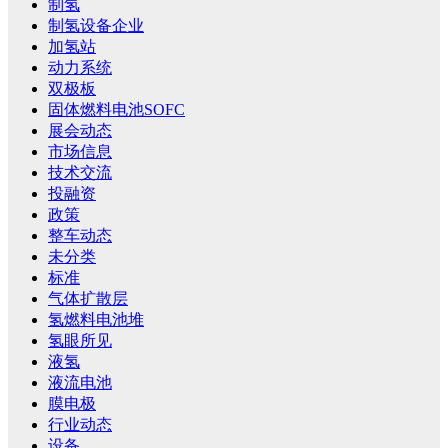
制氢
制氢设备企业
加氢站
动力系统
双极板
固体燃料电池SOFC
展会动态
市场信息
技术交流
投融资
政策
整车动态
未分类
标准
气体扩散层
氢燃料电池堆
氢眼所见
液氢
液流电池
膜电极
行业动态
设备