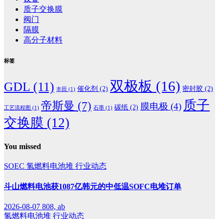
质子交换膜
阀门
隔膜
高分子材料
标签
双极板
(16)
GDL
(11)
催化剂
(2)
密封胶
(2)
丰田
(1)
质子
帝斯曼
(7)
膜电极
(4)
碳纸
(2)
工艺流程图
(1)
石墨
(1)
交换膜
(12)
You missed
SOEC
氢燃料电池堆
行业动态
斗山燃料电池获1087亿韩元的中低温SOFC电堆订单
2026-08-07
808, ab
氢燃料电池堆
行业动态