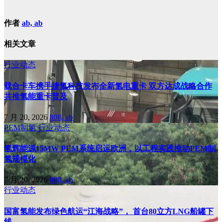
作者
ab, ab
相关文章
行业动态
载合卡车携手捷氢科技发布全新氢电重卡 双方达成战略合作
共推氢能重卡普及
7 月 20, 2026
808, ab
PEM制氢
行业动态
氢辉能源15MW PEM系统启运欧洲，以工程实践推动PEM制
氢规模化
7 月 20, 2026
808, ab
行业动态
国富氢能发布绿色航运“江海战略”， 首台80立方LNG船罐下
线