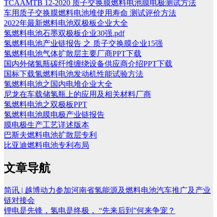
TCAAMTB 12-2020 质子交换膜燃料电池膜电极测试方法
车用质子交换膜燃料电池堆使用寿命 测试评价方法
2022年最新燃料电池双极板企业大全
氢燃料电池石墨双极板企业30强.pdf
氢燃料电池产业链报告 之 质子交换膜企业15强
氢燃料电池气体扩散层主要厂商PPT下载
国内外储氢瓶碳纤维缠绕设备供应商介绍PPT下载
国标下载氢燃料电池发动机性能试验方法
氢燃料电池之国内电堆企业大全
尼龙在车载储氢瓶上的应用及相关材料厂商
氢燃料电池之双极板PPT
氢燃料电池膜电极产业链报告
膜电极生产工艺详述版本
巴斯夫燃料电池扩散层专利
比亚迪燃料电池专利布局
文章导航
简讯 | 越博动力参加河南省氢能源及燃料电池汽车推广及产业
链对接会
锂电是先锋，氢电是终极， “先来后到”何来争宠？