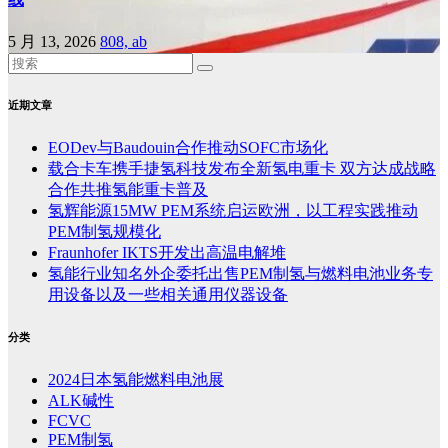
5 月 13, 2026
808, ab
近期文章
EODev与Baudouin合作推动SOFC市场化
载合卡车携手捷氢科技发布全新氢电重卡 双方达成战略
合作共推氢能重卡普及
氢辉能源15MW PEM系统启运欧洲，以工程实践推动
PEM制氢规模化
Fraunhofer IKTS开发出高温电解堆
氢能行业知名外企委托出售PEM制氢与燃料电池业务专
用设备以及一些相关通用仪器设备
分类
2024日本氢能燃料电池展
ALK碱性
FCVC
PEM制氢