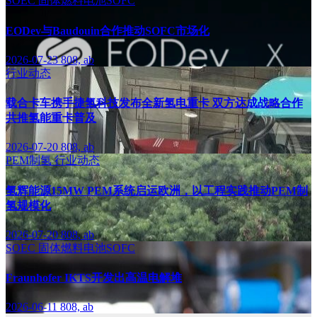
SOEC
固体燃料电池SOFC
EODev与Baudouin合作推动SOFC市场化
2026-07-23
808, ab
行业动态
载合卡车携手捷氢科技发布全新氢电重卡 双方达成战略合作
共推氢能重卡普及
2026-07-20
808, ab
PEM制氢
行业动态
氢辉能源15MW PEM系统启运欧洲，以工程实践推动PEM制
氢规模化
2026-07-20
808, ab
SOEC
固体燃料电池SOFC
Fraunhofer IKTS开发出高温电解堆
2026-06-11
808, ab