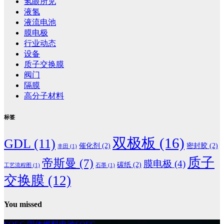
氢眼所见
液氢
液流电池
膜电极
行业动态
设备
质子交换膜
阀门
隔膜
高分子材料
标签
双极板
(16)
GDL
(11)
催化剂
(2)
密封胶
(2)
丰田
(1)
质子
帝斯曼
(7)
膜电极
(4)
碳纸
(2)
工艺流程图
(1)
石墨
(1)
交换膜
(12)
You missed