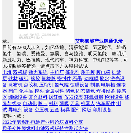
录。
艾邦氢能产业链通讯录
，
目前有2200人加入，如亿华通、清极能源、氢蓝时代、雄韬、
氢牛、氢璞、爱德曼、氢晨、喜马拉雅、明天氢能、康明斯、
新源动力、巴拉德、现代汽车、神力科技、中船712等等，可
以按照标签筛选，请点击下方关键词试试
电堆
双极板
动力系统
主机厂
催化剂
质子膜
膜电极
扩散
层
钛材
碳纸
橡胶
氟橡胶
密封件
石墨
边框膜
胶水
激光设
备
涂布机
点胶机
压缩机
氢气罐
镀膜设备
制氢
电解槽
连接
器
阀门
化学品
模头
金属材料
储氢
固态储氢
焊接设备
传感
器
缠绕设备
复合材料
碳纤维
仪器仪表
环氧树脂
检测设备
线
缆与线束
自动化
胶带
材料
薄膜
刀具
机器人
汽车配件
测
试
导电剂
设备
空压机
五金
模具
配件
网版
印刷设备
资料下载：
2022年氢燃料电池产业链论坛资料分享
质子交换膜燃料电池双极板特性测试方法