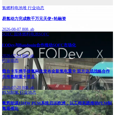
氢燃料电池堆
行业动态
易氢动力完成数千万元天使+轮融资
2026-08-07
808, ab
SOEC
固体燃料电池SOFC
EODev与Baudouin合作推动SOFC市场化
2026-07-23
808, ab
行业动态
载合卡车携手捷氢科技发布全新氢电重卡 双方达成战略合作
共推氢能重卡普及
2026-07-20
808, ab
PEM制氢
行业动态
氢辉能源15MW PEM系统启运欧洲，以工程实践推动PEM制
氢规模化