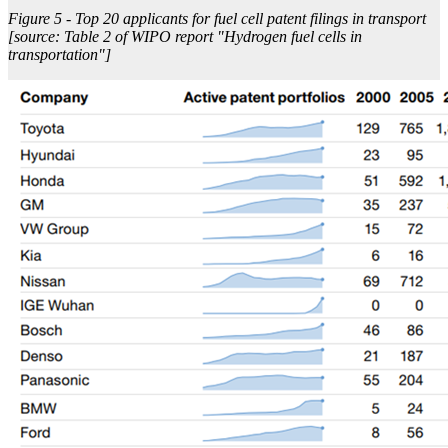
Figure 5 - Top 20 applicants for fuel cell patent filings in transport
[source: Table 2 of WIPO report "Hydrogen fuel cells in
transportation"]