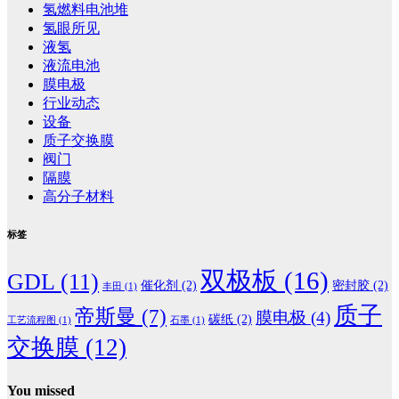
氢燃料电池堆
氢眼所见
液氢
液流电池
膜电极
行业动态
设备
质子交换膜
阀门
隔膜
高分子材料
标签
双极板
(16)
GDL
(11)
催化剂
(2)
密封胶
(2)
丰田
(1)
质子
帝斯曼
(7)
膜电极
(4)
碳纸
(2)
工艺流程图
(1)
石墨
(1)
交换膜
(12)
You missed