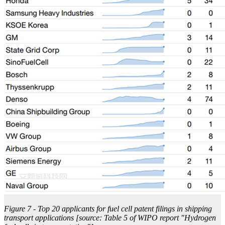
Figure 7 - Top 20 applicants for fuel cell patent filings in shipping
transport applications [source: Table 5 of WIPO report "Hydrogen