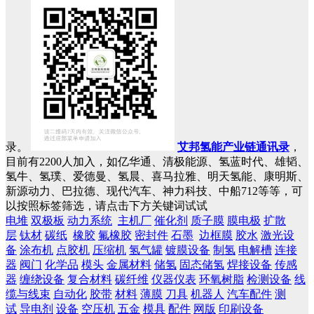
录。
艾邦氢能产业链通讯录
，
目前有2200人加入，如亿华通、清极能源、氢蓝时代、雄韬、
氢牛、氢璞、爱德曼、氢晨、喜马拉雅、明天氢能、康明斯、
新源动力、巴拉德、现代汽车、神力科技、中船712等等，可
以按照标签筛选，请点击下方关键词试试
电堆
双极板
动力系统
主机厂
催化剂
质子膜
膜电极
扩散
层
钛材
碳纸
橡胶
氟橡胶
密封件
石墨
边框膜
胶水
激光设
备
涂布机
点胶机
压缩机
氢气罐
镀膜设备
制氢
电解槽
连接
器
阀门
化学品
模头
金属材料
储氢
固态储氢
焊接设备
传感
器
缠绕设备
复合材料
碳纤维
仪器仪表
环氧树脂
检测设备
线
缆与线束
自动化
胶带
材料
薄膜
刀具
机器人
汽车配件
测
试
导电剂
设备
空压机
五金
模具
配件
网版
印刷设备