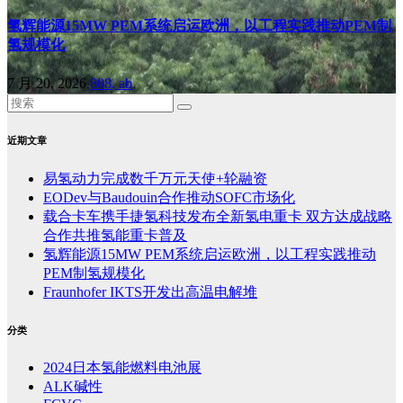
氢辉能源15MW PEM系统启运欧洲，以工程实践推动PEM制
氢规模化
7 月 20, 2026
808, ab
近期文章
易氢动力完成数千万元天使+轮融资
EODev与Baudouin合作推动SOFC市场化
载合卡车携手捷氢科技发布全新氢电重卡 双方达成战略
合作共推氢能重卡普及
氢辉能源15MW PEM系统启运欧洲，以工程实践推动
PEM制氢规模化
Fraunhofer IKTS开发出高温电解堆
分类
2024日本氢能燃料电池展
ALK碱性