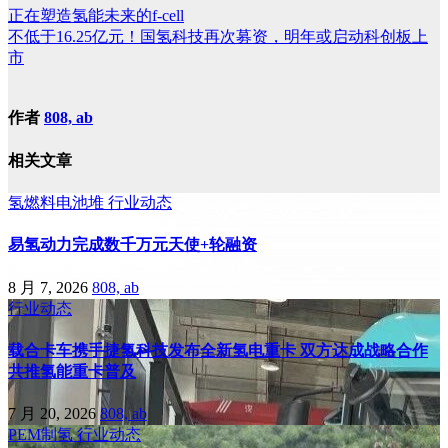
正在塑造氢能未来的f-cell
不低于16.25亿元！国氢科技再次募资，明年或启动科创板上
市
作者
808, ab
相关文章
氢燃料电池堆
行业动态
易氢动力完成数千万元天使+轮融资
8 月 7, 2026
808, ab
行业动态
载合卡车携手捷氢科技发布全新氢电重卡 双方达成战略合作
共推氢能重卡普及
7 月 20, 2026
808, ab
PEM制氢
行业动态