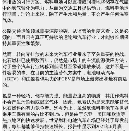
体排放的可行方案。燃料电池可以直接或间接地将储存在气罐
中的氢气转化为电力，从而为交通工具提供动力。燃料电池运
行期间，理论上来说，除了产生水和热量，不会产生任何温室
气体。
公路交通运输领域需要深度脱碳。从监管的角度来看，这是必
须的，而且只有真正可持续的运输和汽车行业，才能够长期保
持其重要性和繁荣。
然而，转向零排放的未来为汽车行业带来了至关重要的挑战。
化石燃料已使用数百年，仍然是市场上的主流能源供应方法，
对于整个汽车行业转移到低碳甚至零碳排放来说，这并不是一
件容易的事。在目前的主流替代方案中，电池电动汽车
（BEV）和由氢提供动力的FCEV是市场上最突出和最有前途
的。
氢是一种轻巧、储存能力强、能量密度高的物质，其用作燃料
不会产生污染物或温室气体。因此，氢被认为是未来能够替代
化石燃料的有力竞争者。迄今为止，虽然氢燃料电池车在世界
乘用车保有量的占比不到1%，但是由于东亚，美国和欧盟等
热点地区的快速发展，世界燃料电池汽车市场已经处于爆发前
期，每年都能够保持快速增长。报告中显示到2021年6月底，