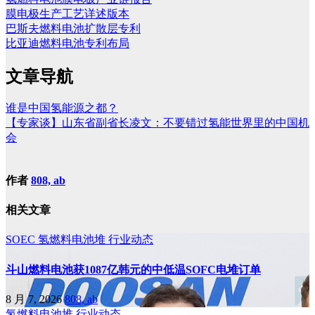
膜电极生产工艺详述版本
巴斯夫燃料电池扩散层专利
比亚迪燃料电池专利布局
文章导航
谁是中国氢能源之都？
【专家谈】山东省副省长凌文：不要错过氢能世界里的中国机
会
作者
808, ab
相关文章
SOEC
氢燃料电池堆
行业动态
斗山燃料电池获1087亿韩元的中低温SOFC电堆订单
8 月 7, 2026
808, ab
氢燃料电池堆
行业动态