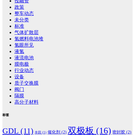
投融资
政策
整车动态
未分类
标准
气体扩散层
氢燃料电池堆
氢眼所见
液氢
液流电池
膜电极
行业动态
设备
质子交换膜
阀门
隔膜
高分子材料
标签
双极板
(16)
GDL
(11)
催化剂
(2)
密封胶
(2)
丰田
(1)