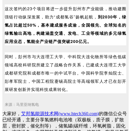
这次签约的23个项目将进一步提升彭州市产业能级，推动建圈
强链行动纵深发展，助力“成都氢谷”扬帆起航，
到2030年，绿
氢占比超过50%，基本建成服务成渝，全国领先、全球知名的
绿氢输出高地，构建涵盖交通、发电、工业等领域的多元绿氢
应用业态，氢能全产业链产值突破200亿元。
同时，彭州市与大连理工大学、中科院大连化物所等绿色低碳
领域高校科研院所建立了战略合作关系，已建成大连理工大学
成都研究院和成都市唯一的中试平台。中国科学院李灿院士、
彭孝军院士，中国工程院蹇锡高院士等高端领军人才已在彭开
展研发创新并实现科技成果转化。
来源：马里亚纳氢电
大家好，
艾邦氢能源技术网(www.htech360.com)
的微信公众号
已经开通，主要分享氢燃料电池堆（双极板，质子膜，扩散
层，密封胶，催化剂等），储氢罐(碳纤维，环氧树脂，固化