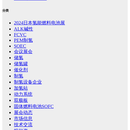
分类
2024日本氢能燃料电池展
ALK碱性
FCVC
PEM制氢
SOEC
会议展会
储氢
储氢罐
催化剂
制氢
制氢设备企业
加氢站
动力系统
双极板
固体燃料电池SOFC
展会动态
市场信息
技术交流