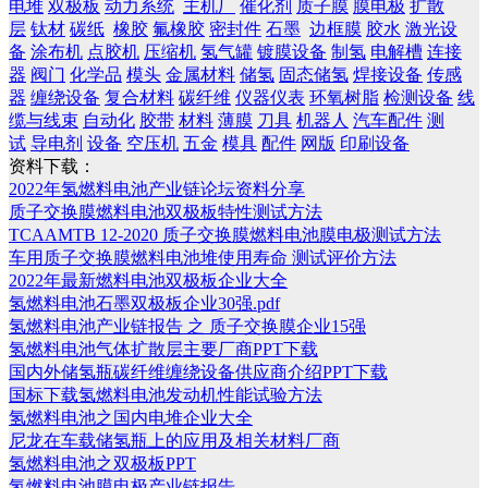
电堆
双极板
动力系统
主机厂
催化剂
质子膜
膜电极
扩散
层
钛材
碳纸
橡胶
氟橡胶
密封件
石墨
边框膜
胶水
激光设
备
涂布机
点胶机
压缩机
氢气罐
镀膜设备
制氢
电解槽
连接
器
阀门
化学品
模头
金属材料
储氢
固态储氢
焊接设备
传感
器
缠绕设备
复合材料
碳纤维
仪器仪表
环氧树脂
检测设备
线
缆与线束
自动化
胶带
材料
薄膜
刀具
机器人
汽车配件
测
试
导电剂
设备
空压机
五金
模具
配件
网版
印刷设备
资料下载：
2022年氢燃料电池产业链论坛资料分享
质子交换膜燃料电池双极板特性测试方法
TCAAMTB 12-2020 质子交换膜燃料电池膜电极测试方法
车用质子交换膜燃料电池堆使用寿命 测试评价方法
2022年最新燃料电池双极板企业大全
氢燃料电池石墨双极板企业30强.pdf
氢燃料电池产业链报告 之 质子交换膜企业15强
氢燃料电池气体扩散层主要厂商PPT下载
国内外储氢瓶碳纤维缠绕设备供应商介绍PPT下载
国标下载氢燃料电池发动机性能试验方法
氢燃料电池之国内电堆企业大全
尼龙在车载储氢瓶上的应用及相关材料厂商
氢燃料电池之双极板PPT
氢燃料电池膜电极产业链报告