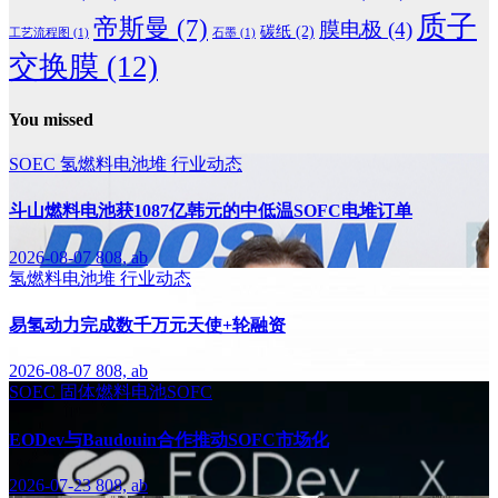
质子
帝斯曼
(7)
膜电极
(4)
碳纸
(2)
工艺流程图
(1)
石墨
(1)
交换膜
(12)
You missed
SOEC
氢燃料电池堆
行业动态
斗山燃料电池获1087亿韩元的中低温SOFC电堆订单
2026-08-07
808, ab
氢燃料电池堆
行业动态
易氢动力完成数千万元天使+轮融资
2026-08-07
808, ab
SOEC
固体燃料电池SOFC
EODev与Baudouin合作推动SOFC市场化
2026-07-23
808, ab