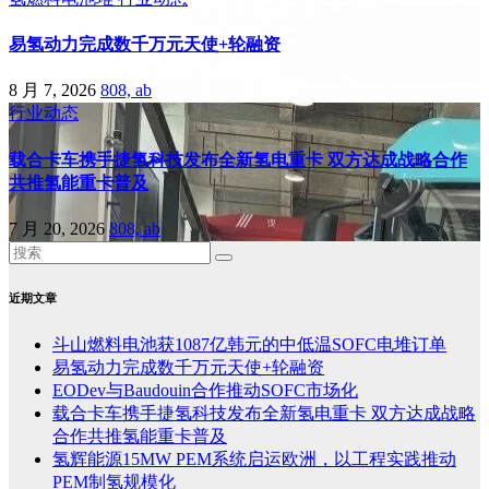
易氢动力完成数千万元天使+轮融资
8 月 7, 2026
808, ab
行业动态
载合卡车携手捷氢科技发布全新氢电重卡 双方达成战略合作
共推氢能重卡普及
7 月 20, 2026
808, ab
近期文章
斗山燃料电池获1087亿韩元的中低温SOFC电堆订单
易氢动力完成数千万元天使+轮融资
EODev与Baudouin合作推动SOFC市场化
载合卡车携手捷氢科技发布全新氢电重卡 双方达成战略
合作共推氢能重卡普及
氢辉能源15MW PEM系统启运欧洲，以工程实践推动
PEM制氢规模化