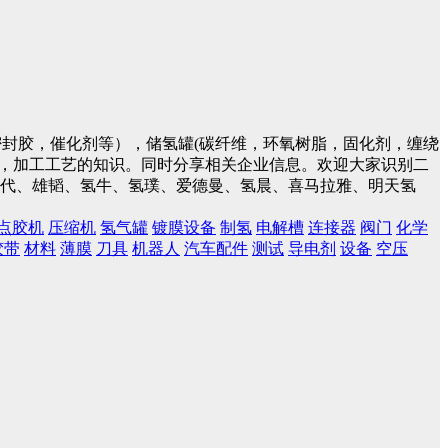
封胶，催化剂等），储氢罐(碳纤维，环氧树脂，固化剂，缠绕
件，加工工艺的知识。同时分享相关企业信息。欢迎大家识别二
蓝时代、雄韬、氢牛、氢璞、爱德曼、氢晨、喜马拉雅、明天氢
点胶机
压缩机
氢气罐
镀膜设备
制氢
电解槽
连接器
阀门
化学
胶带
材料
薄膜
刀具
机器人
汽车配件
测试
导电剂
设备
空压