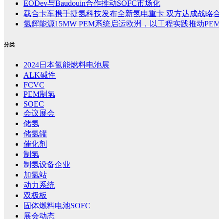
EODev与Baudouin合作推动SOFC市场化
载合卡车携手捷氢科技发布全新氢电重卡 双方达成战略
氢辉能源15MW PEM系统启运欧洲，以工程实践推动PE
分类
2024日本氢能燃料电池展
ALK碱性
FCVC
PEM制氢
SOEC
会议展会
储氢
储氢罐
催化剂
制氢
制氢设备企业
加氢站
动力系统
双极板
固体燃料电池SOFC
展会动态