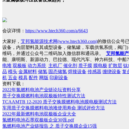
会议详情：
https://www.htech360.com/a/6643
大家好，
艾邦氢能源技术网(www.htech360.com)
的微信公众号
设备，内层塑料及其成型设备，储氢罐，车载供氢系统，阀门
维码，并通过公众号二维码加入微信群和通讯录。
艾邦氢能产
能、康明斯、新源动力、巴拉德、现代汽车、神力科技、中船7
电堆
双极板
动力系统
主机厂
催化剂
质子膜
膜电极
扩散层
钛
品
模头
金属材料
储氢
固态储氢
焊接设备
传感器
缠绕设备
复
机
五金
模具
配件
网版
印刷设备
资料下载：
2022年氢燃料电池产业链论坛资料分享
质子交换膜燃料电池双极板特性测试方法
TCAAMTB 12-2020 质子交换膜燃料电池膜电极测试方法
车用质子交换膜燃料电池堆使用寿命 测试评价方法
2022年最新燃料电池双极板企业大全
氢燃料电池石墨双极板企业30强.pdf
氢燃料电池产业链报告 之 质子交换膜企业15强