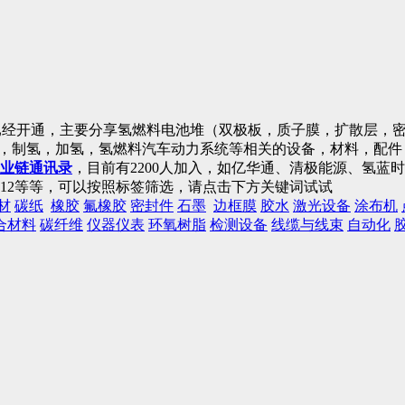
已经开通，主要分享氢燃料电池堆（双极板，质子膜，扩散层，密
)，制氢，加氢，氢燃料汽车动力系统等相关的设备，材料，配
业链通讯录
，目前有2200人加入，如亿华通、清极能源、氢
12等等，可以按照标签筛选，请点击下方关键词试试
材
碳纸
橡胶
氟橡胶
密封件
石墨
边框膜
胶水
激光设备
涂布机
合材料
碳纤维
仪器仪表
环氧树脂
检测设备
线缆与线束
自动化