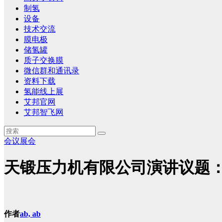
制氢
设备
技术交流
膜电极
储氢罐
质子交换膜
微信群和通讯录
资料下载
氢能线上展
艾邦官网
艾邦智飞网
会议展会
天锻压力机有限公司演讲议题
作者
ab, ab