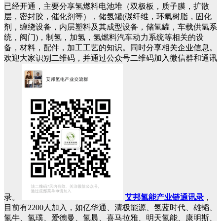
已经开通，主要分享氢燃料电池堆（双极板，质子膜，扩散
层，密封胶，催化剂等），储氢罐(碳纤维，环氧树脂，固化
剂，缠绕设备，内层塑料及其成型设备，储氢罐，车载供氢系
统，阀门)，制氢，加氢，氢燃料汽车动力系统等相关的设
备，材料，配件，加工工艺的知识。同时分享相关企业信息。
欢迎大家识别二维码，并通过公众号二维码加入微信群和通讯
录。
艾邦氢能产业链通讯录
，
目前有2200人加入，如亿华通、清极能源、氢蓝时代、雄韬、
氢牛、氢璞、爱德曼、氢晨、喜马拉雅、明天氢能、康明斯、