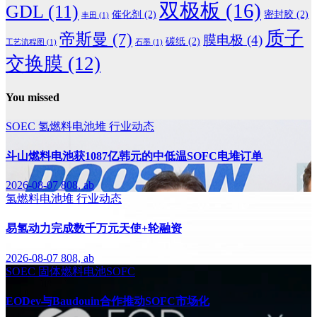
双极板
(16)
GDL
(11)
催化剂
(2)
密封胶
(2)
丰田
(1)
质子
帝斯曼
(7)
膜电极
(4)
碳纸
(2)
工艺流程图
(1)
石墨
(1)
交换膜
(12)
You missed
SOEC
氢燃料电池堆
行业动态
斗山燃料电池获1087亿韩元的中低温SOFC电堆订单
2026-08-07
808, ab
氢燃料电池堆
行业动态
易氢动力完成数千万元天使+轮融资
2026-08-07
808, ab
SOEC
固体燃料电池SOFC
EODev与Baudouin合作推动SOFC市场化