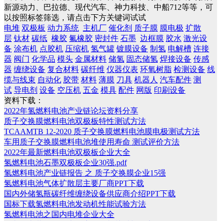
新源动力、巴拉德、现代汽车、神力科技、中船712等等，可
以按照标签筛选，请点击下方关键词试试
电堆
双极板
动力系统
主机厂
催化剂
质子膜
膜电极
扩散
层
钛材
碳纸
橡胶
氟橡胶
密封件
石墨
边框膜
胶水
激光设
备
涂布机
点胶机
压缩机
氢气罐
镀膜设备
制氢
电解槽
连接
器
阀门
化学品
模头
金属材料
储氢
固态储氢
焊接设备
传感
器
缠绕设备
复合材料
碳纤维
仪器仪表
环氧树脂
检测设备
线
缆与线束
自动化
胶带
材料
薄膜
刀具
机器人
汽车配件
测
试
导电剂
设备
空压机
五金
模具
配件
网版
印刷设备
资料下载：
2022年氢燃料电池产业链论坛资料分享
质子交换膜燃料电池双极板特性测试方法
TCAAMTB 12-2020 质子交换膜燃料电池膜电极测试方法
车用质子交换膜燃料电池堆使用寿命 测试评价方法
2022年最新燃料电池双极板企业大全
氢燃料电池石墨双极板企业30强.pdf
氢燃料电池产业链报告 之 质子交换膜企业15强
氢燃料电池气体扩散层主要厂商PPT下载
国内外储氢瓶碳纤维缠绕设备供应商介绍PPT下载
国标下载氢燃料电池发动机性能试验方法
氢燃料电池之国内电堆企业大全