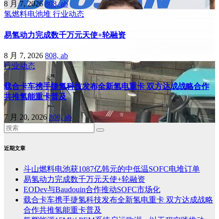
8 月 7, 2026
808, ab
氢燃料电池堆
行业动态
易氢动力完成数千万元天使+轮融资
8 月 7, 2026
808, ab
行业动态
载合卡车携手捷氢科技发布全新氢电重卡 双方达成战略合作
共推氢能重卡普及
7 月 20, 2026
808, ab
近期文章
斗山燃料电池获1087亿韩元的中低温SOFC电堆订单
易氢动力完成数千万元天使+轮融资
EODev与Baudouin合作推动SOFC市场化
载合卡车携手捷氢科技发布全新氢电重卡 双方达成战略
合作共推氢能重卡普及