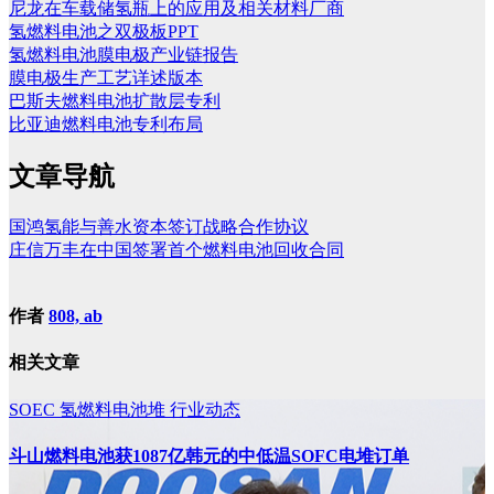
尼龙在车载储氢瓶上的应用及相关材料厂商
氢燃料电池之双极板PPT
氢燃料电池膜电极产业链报告
膜电极生产工艺详述版本
巴斯夫燃料电池扩散层专利
比亚迪燃料电池专利布局
文章导航
国鸿氢能与善水资本签订战略合作协议
庄信万丰在中国签署首个燃料电池回收合同
作者
808, ab
相关文章
SOEC
氢燃料电池堆
行业动态
斗山燃料电池获1087亿韩元的中低温SOFC电堆订单