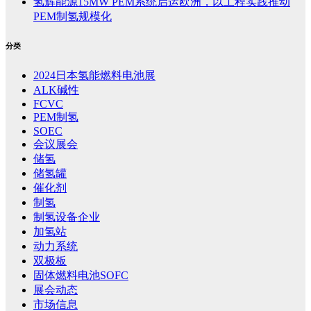
氢辉能源15MW PEM系统启运欧洲，以工程实践推动
PEM制氢规模化
分类
2024日本氢能燃料电池展
ALK碱性
FCVC
PEM制氢
SOEC
会议展会
储氢
储氢罐
催化剂
制氢
制氢设备企业
加氢站
动力系统
双极板
固体燃料电池SOFC
展会动态
市场信息