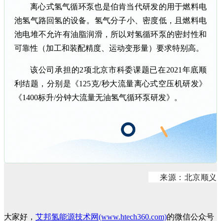
离心式氢气循环泵也是伯肯当代研发的用于燃料电
池氢气路回氢的设备。氢气分子小、密度低，且燃料电
池电堆不允许有油脂润滑，所以对氢循环泵的密封性和
可靠性（加工和装配精度、运动变形量）要求特别高。
该公司承担的2项北京市科委课题已在2021年底顺
利结题，分别是《125克/秒大流量离心式空压机研发》
《1400标升/分钟大流量无油氢气循环泵研发》。
来源：北京顺义
大家好，
艾邦氢能源技术网(www.htech360.com)
的微信公众号