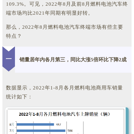
109.3%。可见，2022年8月及前8月燃料电池汽车终
端市场均比2021年同期有明显好转。
那么，2022年8月燃料电池汽车终端市场有些主要
特点？
一
销量居年内各月第三，同比大涨5倍环比下降2成
数据显示，2022年1-8月各月燃料电池商用车销量
统计如下：