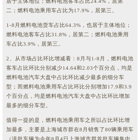
居于主体地位；燃料电池客车占比24.4%，居第
二；燃料电池乘用车占比为17.9%，居第三。
1-8月燃料电池货车占比64.3%，也居于主体地位；
燃料电池客车占比31.8%，居第二；燃料电池乘用
车占比3.9%，居第三。
2、从市场占比环比增减看：8月与1-8月，燃料电池
客车占比环比分别减少14.64和2.03个百分点，均是
燃料电池汽车大盘中占比环比减少最多的细分车
型；而燃料电池乘用车占比环比分别增加17.9和3.9
个百分点，均是燃料电池汽车大盘中占比环比增加
最多的细分车型。
值得一提的是，燃料电池乘用车之所以占比环比增
加最多，主要是上海城市群在8月销售了80辆乘用车
（该批车辆为今年8月4日上海城市群首批车辆集中