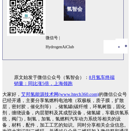
氢智会
微信号 |
✦
HydrogenAiClub
✦
原文始发于微信公众号（氢智会）：
8月氢车终端
销量：同比涨5倍，上海领跑
大家好，
艾邦氢能源技术网(www.htech360.com)
的微信公众号
已经开通，主要分享氢燃料电池堆（双极板，质子膜，扩散
层，密封胶，催化剂等），储氢罐(碳纤维，环氧树脂，固化
剂，缠绕设备，内层塑料及其成型设备，储氢罐，车载供氢系
统，阀门)，制氢，加氢，氢燃料汽车动力系统等相关的设
备，材料，配件，加工工艺的知识。同时分享相关企业信息。