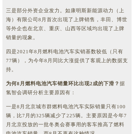
三是部分外资企业发力。如康明斯新能源动力（上
海）有限公司8月首次出现了上牌销售，丰田、博世
等外企也在北京、重庆、山西等区域均出现了上牌
销量的现象。
四是2021年8月燃料电池汽车实销基数较低（只有
77辆），为今年8月同比大涨提供了客观上的数据支
持。
为何8月燃料电池汽车销量环比出现2成的下滑？
据
氢智会调研分析主要原因有：
一是8月北京城市群燃料电池汽车实际销量只有100
辆，比7月的325辆减少了225辆。主要原因是今年7
月北京投放的一批冬奥会赛事用的客车推高了燃料
电池汽车销量，而8月不再有这种情况。