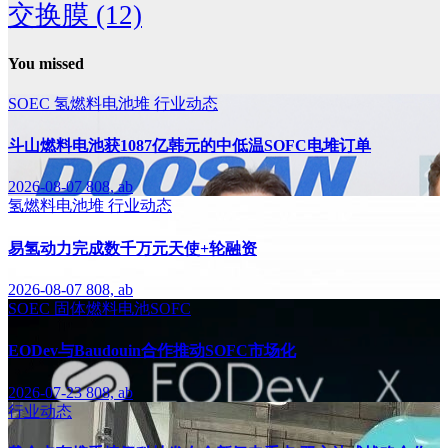
交换膜
(12)
You missed
SOEC
氢燃料电池堆
行业动态
斗山燃料电池获1087亿韩元的中低温SOFC电堆订单
2026-08-07
808, ab
氢燃料电池堆
行业动态
易氢动力完成数千万元天使+轮融资
2026-08-07
808, ab
SOEC
固体燃料电池SOFC
EODev与Baudouin合作推动SOFC市场化
2026-07-23
808, ab
行业动态