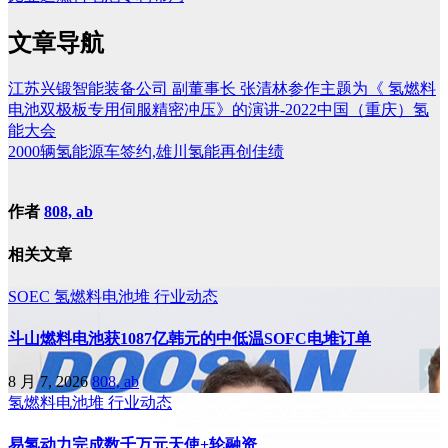
文章导航
江苏兴锻智能装备公司 副董事长 张清林参作主题为《 氢燃料
电池双极板专用伺服精密冲压》的演讲-2022中国（重庆）氢
能大会
2000辆氢能源车签约,雄川氢能再创佳绩
作者
808, ab
相关文章
SOEC
氢燃料电池堆
行业动态
斗山燃料电池获1087亿韩元的中低温SOFC电堆订单
8 月 7, 2026
808, ab
氢燃料电池堆
行业动态
易氢动力完成数千万元天使+轮融资