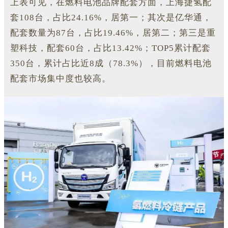
上表可见，在燃料电池品牌配套方面，上海捷氢配
套108台，占比24.16%，居第一；其次是亿华通，
配套数量为87台，占比19.46%，居第二；第三是重
塑科技，配套60台，占比13.42%；TOP5累计配套
350台，累计占比近8成（78.3%），目前燃料电池
配套市场集中度也较高。