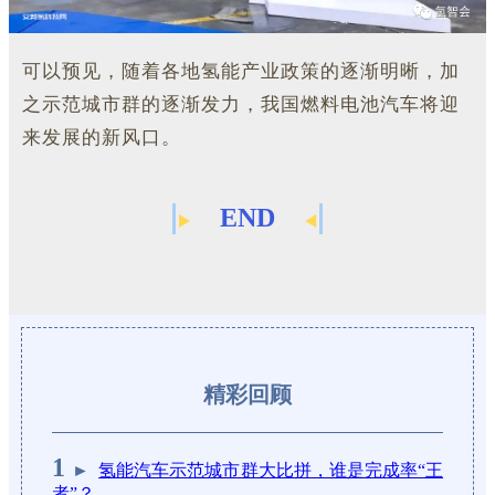
可以预见，随着各地氢能产业政策的逐渐明晰，加
之示范城市群的逐渐发力，我国燃料电池汽车将迎
来发展的新风口。
END
精彩回顾
1
►
氢能汽车示范城市群大比拼，谁是完成率“王
者”？