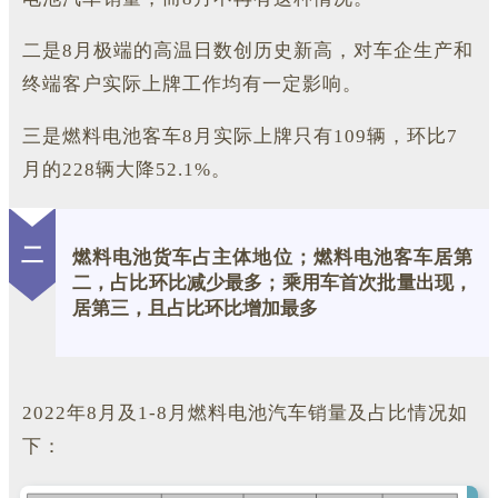
二是8月极端的高温日数创历史新高，对车企生产和
终端客户实际上牌工作均有一定影响。
三是燃料电池客车8月实际上牌只有109辆，环比7
月的228辆大降52.1%。
二
燃料电池货车占主体地位；燃料电池客车居第
二，占比环比减少最多；乘用车首次批量出现，
居第三，且占比环比增加最多
2022年8月及1-8月燃料电池汽车销量及占比情况如
下：