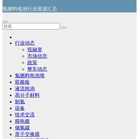
氢燃料电池行业资源汇总
行业动态
投融资
市场信息
政策
整车动态
氢燃料电池堆
双极板
液流电池
高分子材料
制氢
设备
技术交流
膜电极
储氢罐
质子交换膜