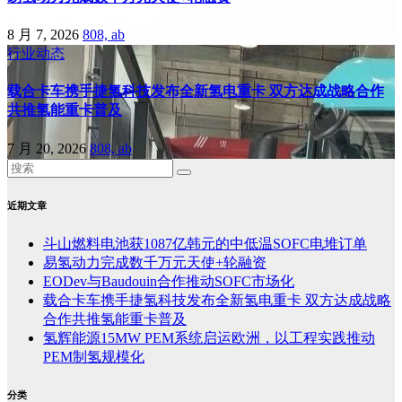
8 月 7, 2026
808, ab
行业动态
载合卡车携手捷氢科技发布全新氢电重卡 双方达成战略合作
共推氢能重卡普及
7 月 20, 2026
808, ab
近期文章
斗山燃料电池获1087亿韩元的中低温SOFC电堆订单
易氢动力完成数千万元天使+轮融资
EODev与Baudouin合作推动SOFC市场化
载合卡车携手捷氢科技发布全新氢电重卡 双方达成战略
合作共推氢能重卡普及
氢辉能源15MW PEM系统启运欧洲，以工程实践推动
PEM制氢规模化
分类