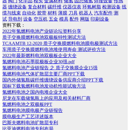
器
阀门
化学品
模头
金属材料
储氢
固态储氢
焊接设备
传感
器
缠绕设备
复合材料
碳纤维
仪器仪表
环氧树脂
检测设备
线
缆与线束
自动化
胶带
材料
薄膜
刀具
机器人
汽车配件
测
试
导电剂
设备
空压机
五金
模具
配件
网版
印刷设备
资料下载：
2022年氢燃料电池产业链论坛资料分享
质子交换膜燃料电池双极板特性测试方法
TCAAMTB 12-2020 质子交换膜燃料电池膜电极测试方法
车用质子交换膜燃料电池堆使用寿命 测试评价方法
2022年最新燃料电池双极板企业大全
氢燃料电池石墨双极板企业30强.pdf
氢燃料电池产业链报告 之 质子交换膜企业15强
氢燃料电池气体扩散层主要厂商PPT下载
国内外储氢瓶碳纤维缠绕设备供应商介绍PPT下载
国标下载氢燃料电池发动机性能试验方法
氢燃料电池之国内电堆企业大全
尼龙在车载储氢瓶上的应用及相关材料厂商
氢燃料电池之双极板PPT
氢燃料电池膜电极产业链报告
膜电极生产工艺详述版本
巴斯夫燃料电池扩散层专利
比亚迪燃料电池专利布局