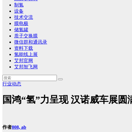
制氢
设备
技术交流
膜电极
储氢罐
质子交换膜
微信群和通讯录
资料下载
氢能线上展
艾邦官网
艾邦智飞网
行业动态
国鸿“氢”力呈现 汉诺威车展圆
作者
808, ab