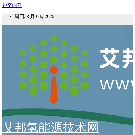
跳至内容
周四. 8 月 6th, 2026
艾邦氢能源技术网