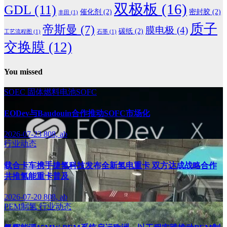
双极板
(16)
GDL
(11)
催化剂
(2)
密封胶
(2)
丰田
(1)
质子
帝斯曼
(7)
膜电极
(4)
碳纸
(2)
工艺流程图
(1)
石墨
(1)
交换膜
(12)
You missed
SOEC
固体燃料电池SOFC
EODev与Baudouin合作推动SOFC市场化
2026-07-23
808, ab
行业动态
载合卡车携手捷氢科技发布全新氢电重卡 双方达成战略合作
共推氢能重卡普及
2026-07-20
808, ab
PEM制氢
行业动态