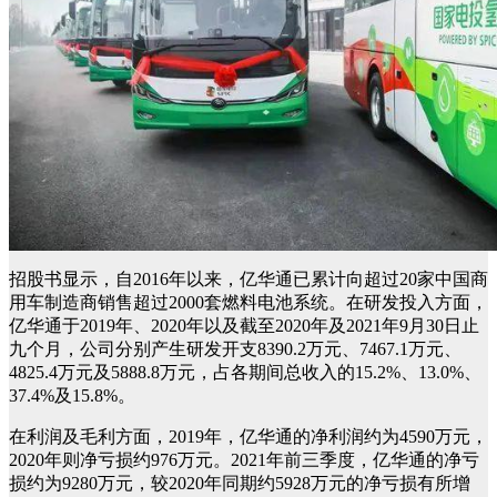
招股书显示，自2016年以来，亿华通已累计向超过20家中国商
用车制造商销售超过2000套燃料电池系统。在研发投入方面，
亿华通于2019年、2020年以及截至2020年及2021年9月30日止
九个月，公司分别产生研发开支8390.2万元、7467.1万元、
4825.4万元及5888.8万元，占各期间总收入的15.2%、13.0%、
37.4%及15.8%。
在利润及毛利方面，2019年，亿华通的净利润约为4590万元，
2020年则净亏损约976万元。2021年前三季度，亿华通的净亏
损约为9280万元，较2020年同期约5928万元的净亏损有所增