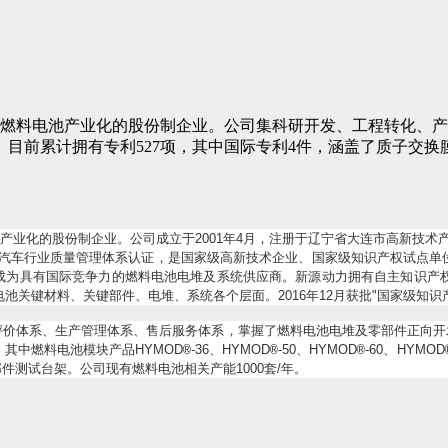
力于燃料电池产业化的股份制企业。公司集科研开发、工程转化、
目前累计拥有专利527项，其中国际专利4件，涵盖了质子交换膜
产业化的股份制企业。公司成立于
2001
年
4
月，注册于辽宁省大连市高新技术
汽车行业质量管理体系认证，是国家级高新技术企业、国家级知识产权试点单
成为具有国际竞争力的燃料电池电堆及系统供应商。新源动力拥有自主知识产
电池关键材料、关键部件、电堆、系统各个层面。
2016
年
12
月获批
"
国家级知识
评价体系、生产管理体系、售后服务体系，掌握了燃料电池电堆及零部件正向开
，其中燃料电池模块产品
HYMOD
-36
、
HYMOD
-50
、
HYMOD
-60
、
HYMOD
®
®
®
部件测试台架。公司现有燃料电池相关产能
1000
套
/
年。