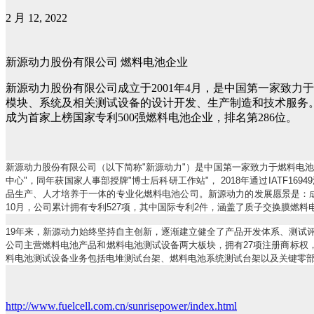
2 月 12, 2022
新源动力股份有限公司 燃料电池企业
新源动力股份有限公司成立于2001年4月，是中国第一家致
模块、系统及相关测试设备的设计开发、生产制造和技术服务。
成为首家上榜国家专利500强燃料电池企业，排名第286位。
新源动力股份有限公司（以下简称
"
新源动力
"
）是中国第一家致力于燃料电池
中心
"
，同年获国家人事部授牌
"
博士后科研工作站
"
，
2018
年通过
IATF16949
品生产、人才培养于一体的专业化燃料电池公司。新源动力的发展愿景是：
10
月，公司累计拥有专利
527
项，其中国际专利
2
件，涵盖了质子交换膜燃料
19
年来，新源动力始终坚持自主创新，逐渐建立健全了产品开发体系、测试
公司主营燃料电池产品和燃料电池测试设备两大板块，拥有
27
项注册商标权
料电池测试设备业务包括电堆测试台架、燃料电池系统测试台架以及关键零
http://www.fuelcell.com.cn/sunrisepower/index.html