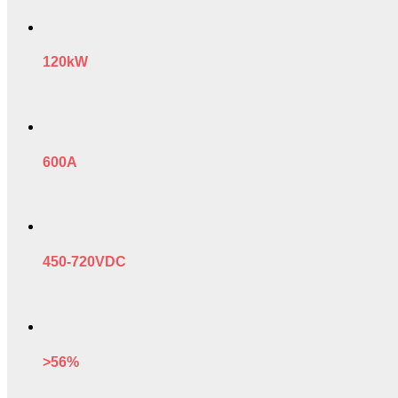
120kW
600A
450-720VDC
>56%