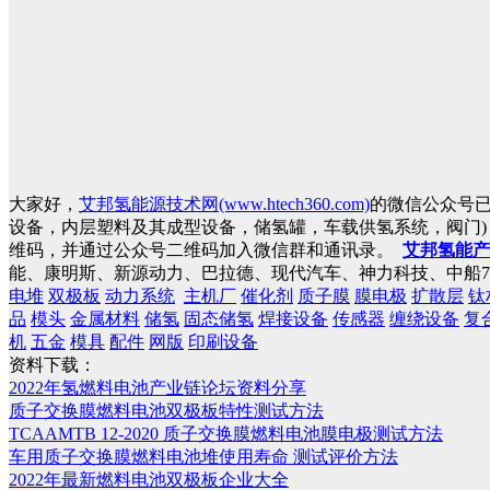
大家好，
艾邦氢能源技术网(www.htech360.com)
的微信公众号
设备，内层塑料及其成型设备，储氢罐，车载供氢系统，阀门
维码，并通过公众号二维码加入微信群和通讯录。
艾邦氢能产
能、康明斯、新源动力、巴拉德、现代汽车、神力科技、中船7
电堆
双极板
动力系统
主机厂
催化剂
质子膜
膜电极
扩散层
钛
品
模头
金属材料
储氢
固态储氢
焊接设备
传感器
缠绕设备
复
机
五金
模具
配件
网版
印刷设备
资料下载：
2022年氢燃料电池产业链论坛资料分享
质子交换膜燃料电池双极板特性测试方法
TCAAMTB 12-2020 质子交换膜燃料电池膜电极测试方法
车用质子交换膜燃料电池堆使用寿命 测试评价方法
2022年最新燃料电池双极板企业大全