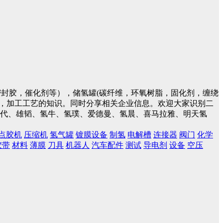
封胶，催化剂等），储氢罐(碳纤维，环氧树脂，固化剂，缠绕
件，加工工艺的知识。同时分享相关企业信息。欢迎大家识别二
蓝时代、雄韬、氢牛、氢璞、爱德曼、氢晨、喜马拉雅、明天氢
点胶机
压缩机
氢气罐
镀膜设备
制氢
电解槽
连接器
阀门
化学
胶带
材料
薄膜
刀具
机器人
汽车配件
测试
导电剂
设备
空压