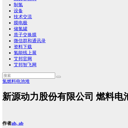
制氢
设备
技术交流
膜电极
储氢罐
质子交换膜
微信群和通讯录
资料下载
氢能线上展
艾邦官网
艾邦智飞网
氢燃料电池堆
新源动力股份有限公司 燃料电
作者
ab, ab