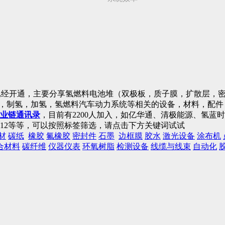
已经开通，主要分享氢燃料电池堆（双极板，质子膜，扩散层，密
)，制氢，加氢，氢燃料汽车动力系统等相关的设备，材料，配
业链通讯录
，目前有2200人加入，如亿华通、清极能源、氢
12等等，可以按照标签筛选，请点击下方关键词试试
材
碳纸
橡胶
氟橡胶
密封件
石墨
边框膜
胶水
激光设备
涂布机
合材料
碳纤维
仪器仪表
环氧树脂
检测设备
线缆与线束
自动化