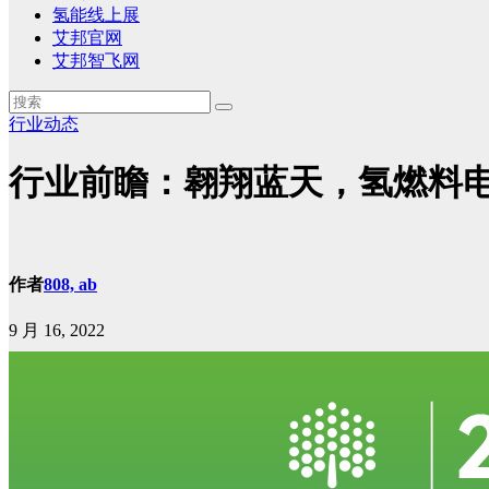
氢能线上展
艾邦官网
艾邦智飞网
行业动态
行业前瞻：翱翔蓝天，氢燃料
作者
808, ab
9 月 16, 2022