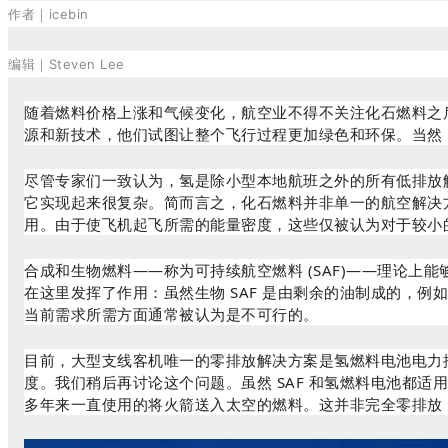
作者｜icebin
编辑｜Steven Lee
随着燃料价格上涨和气候变化，航空业不得不关注化石燃料之
源和新技术，他们试图让整个飞行过程更加绿色和环保。当然
尽管专家们一致认为，氢是除小型本地航班之外的所有低排放
它实现起来很复杂。简而言之，化石燃料并非单一的航空解决
用。由于使飞机起飞所需的能量密度，这些仅被认为对于较小
合成和生物燃料——称为可持续航空燃料 (SAF)——理论上
在这里发挥了作用：虽然生物 SAF 是由剩余的油制成的，例如
当前需求所需方面通常被认为是不可行的。
目前，大型支线客机唯一的零排放解决方案是氢燃料电池电力推
度。我们稍后再讨论这个问题。虽然 SAF 和氢燃料电池都
多年来一直使用的将火箭送入太空的燃料。这并非完全零排放